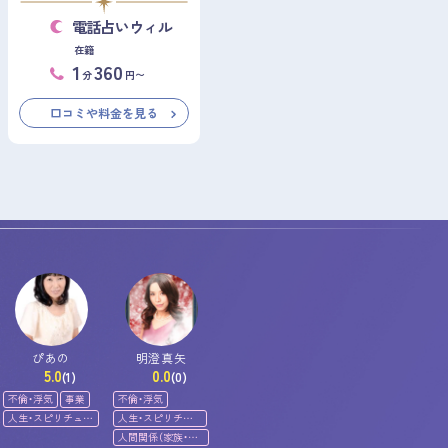
電話占いウィル
在籍
1
360
分
円〜
口コミや料金を見る
ぴあの
明澄真矢
5.0
0.0
(1)
(0)
不倫・浮気
事業
不倫・浮気
人生・スピリチュア
人生・スピリチュ
ル
アル
人間関係（家族・友