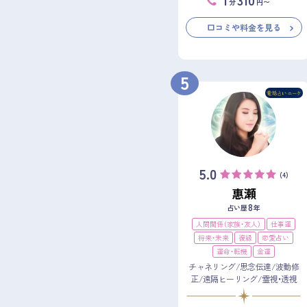
分
円〜
口コミや料金を見る
5
5.0
(4)
惠瀬
8
占い歴
年
人間関係（家族・友人）
仕事運
将来・未来
復縁
恋愛占い
運命・転機
金運
チャネリング/思念伝達/波動修
正/遠隔ヒーリング/霊視・透視