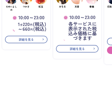
そめいよし
つかさ
紅玉
みちる
天音
春陽
灯凪
の
10:00～23:00
10:00～23:00
各サービスに
1
220
(税込)
分
円
表示された税
～660
(税込)
円
込み価格に基
づきます
詳細を見る
詳細を見る