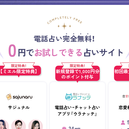
人）
電話占い完全無料！
0
円で
お試しできる
占いサイト
限定特典！
限定特典！
【ミエル限定特典】
新規登録で1,000円分
初回最大
のポイント付与
サジュナル
電話占い・チャット占い
恋愛
アプリ『ウラナッテ』
24
時間