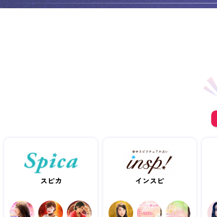
人）
スピカ
インスピ