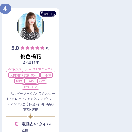
4
5.0
(1)
桃色橘花
14
占い歴
年
不倫・浮気
人生・スピリチュアル
人間関係（家族・友人）
仕事運
健康
出会い
前世
将来・未来
エネルギーワーク/オラクルカー
ド/タロット/チャネリング/リー
ディング/思念伝達/祈祷・祈願/
霊視・透視
電話占いウィル
在籍