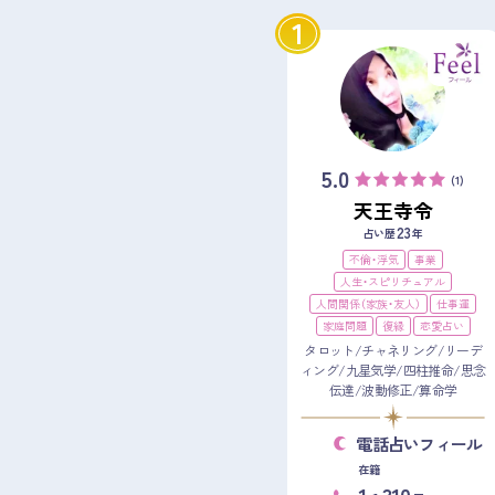
1
5.0
(1)
天王寺令
23
占い歴
年
不倫・浮気
事業
人生・スピリチュアル
人間関係（家族・友人）
仕事運
家庭問題
復縁
恋愛占い
タロット/チャネリング/リーデ
ィング/九星気学/四柱推命/思念
伝達/波動修正/算命学
電話占いフィール
在籍
1
310