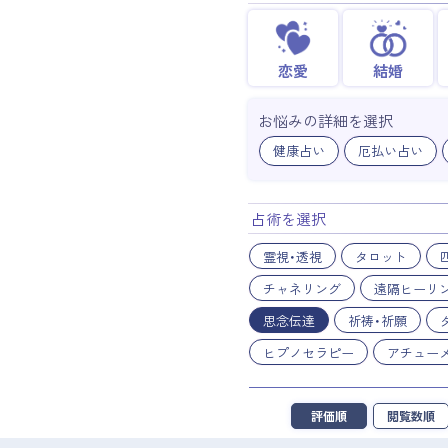
恋愛
結婚
お悩みの詳細を選択
健康占い
厄払い占い
占術を選択
霊視・透視
タロット
チャネリング
遠隔ヒーリ
思念伝達
祈祷・祈願
ヒプノセラピー
アチュー
評価順
閲覧数順