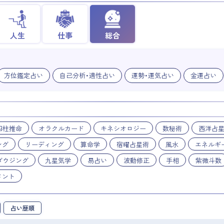
人生
仕事
総合
方位鑑定占い
自己分析・適性占い
運勢・運気占い
金運占い
四柱推命
オラクルカード
キネシオロジー
数秘術
西洋占
ング
リーディング
算命学
宿曜占星術
風水
エネルギ
ダウジング
九星気学
易占い
波動修正
手相
紫微斗数
メント
占い歴順