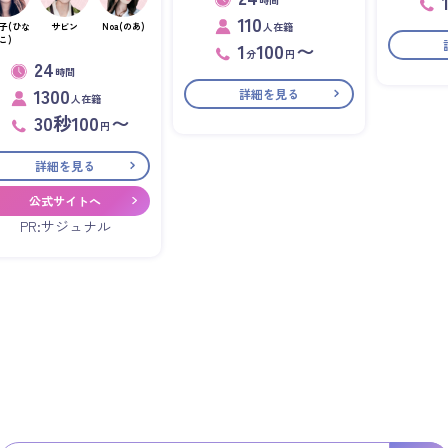
110
人在籍
子(ひな
サビン
Noa(のあ)
こ)
1
100
〜
分
円
24
時間
1300
詳細を見る
人在籍
30秒100
〜
円
詳細を見る
公式サイトへ
PR:サジュナル