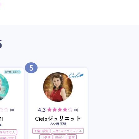
5
5
4.3
(0)
(3)
I
Cieloジュリエット
占い歴 不明
年
不倫・浮気
人生・スピリチュアル
を好きな人
仕事運
出会い
前世
不倫・浮気