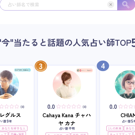
"今"当たると話題の人気占い師
TOP
4
3
0.0
0.0
(0)
(0)
i・レグルス
Cahaya Kana チャハ
CHIAM
9
5
占い歴
年
占い歴
ヤ カナ
あなたを好きな人
占い歴 不明
2人の未来
あなた
アップ
不倫・浮気
キャリアアップ