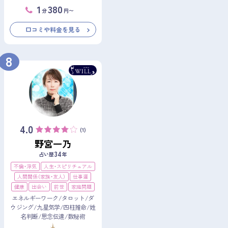
1
380
分
円〜
口コミや料金を見る
8
4.0
(1)
野宮一乃
34
占い歴
年
不倫・浮気
人生・スピリチュアル
人間関係（家族・友人）
仕事運
健康
出会い
前世
家庭問題
エネルギーワーク/タロット/ダ
ウジング/九星気学/四柱推命/姓
名判断/思念伝達/数秘術