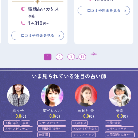
電話占いカリス
口コミや料金を見る
在籍
1
310
分
円〜
口コミや料金を見る
1
2
3
...
13
いま見られている注目の占い師
菜々子
星宮ヒカル
三日月 夢
美園
0.0
0.0
0.0
0.0
(0)
(0)
(0)
(0)
不倫・浮気
事業
人生・スピリチュ
2人の未来
不倫・浮気
アル
人生・スピリチュア
人間関係（家族・友
あなたを好きな人
人生・スピリチュ
ル
人）
アル
仕事運
キャリアアップ
人間関係（家族・友