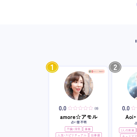
1
2
0.0
0.0
(0)
amore☆アモル
Ao
占い歴 不明
不倫・浮気
事業
2人の未来
人生・スピリチュアル
仕事運
キャリア