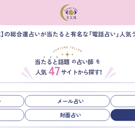
達】の総合運占いが当たると有名な「電話占い」人気
当たると話題
占い師
の
を
47
人気
サイトから探す！
い
メール占い
対面占い