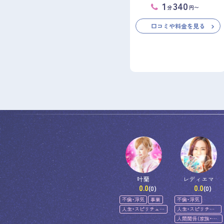
1
340
分
円〜
口コミや料金を見る
叶蘭
レディエマ
0.0
0.0
(0)
(0)
不倫・浮気
事業
不倫・浮気
人生・スピリチュア
人生・スピリチュ
ル
アル
人間関係（家族・友