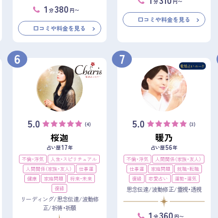
分
円〜
1
380
分
円〜
口コミや料金を見る
口コミや料金を見る
6
7
5.0
5.0
(4)
(3)
桜迦
暖乃
17
56
占い歴
年
占い歴
年
不倫・浮気
人生・スピリチュアル
不倫・浮気
人間関係（家族・友人）
人間関係（家族・友人）
仕事運
仕事運
家庭問題
就職・転職
健康
家庭問題
将来・未来
復縁
恋愛占い
運勢・運気
復縁
思念伝達/波動修正/霊視・透視
リーディング/思念伝達/波動修
正/祈祷・祈願
1
360
分
円〜