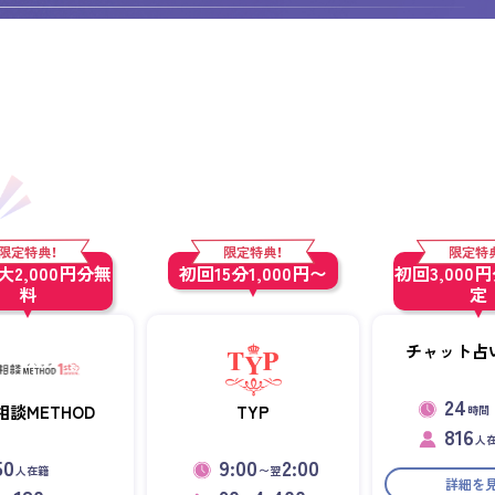
人）
限定特典！
限定特典！
限定特
2,000円分無
初回15分1,000円〜
初回3,000
料
定
チャット占い
24
相談METHOD
TYP
時間
816
人
50
9:00
2:00
人在籍
〜翌
詳細を