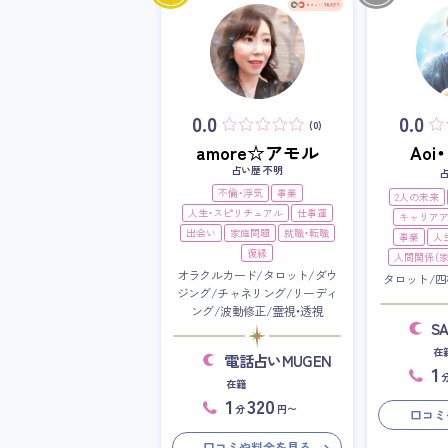
0.0
0.0
(0)
amore☆アモル
Ao
占い歴 不明
不倫・浮気
事業
2人の未来
人生・スピリチュアル
仕事運
キャリア
出会い
家庭問題
就職・転職
事業
人
復縁
人間関係（家
オラクルカード/タロット/ダウ
タロット/四
ジング/チャネリング/リーディ
ング/波動修正/霊視・透視
S
在
電話占いMUGEN
1
在籍
1
320
分
円〜
口コミ
口コミや料金を見る