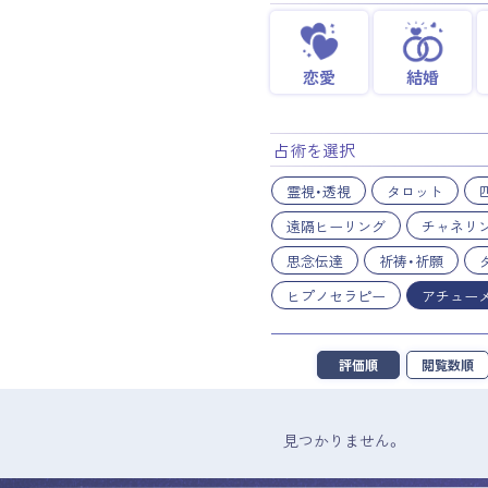
恋愛
結婚
占術を選択
霊視・透視
タロット
遠隔ヒーリング
チャネリ
思念伝達
祈祷・祈願
ヒプノセラピー
アチュー
評価順
閲覧数順
見つかりません。