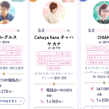
0.0
0.0
(0)
(0)
i・レグルス
Cahaya Kana チャハ
CHIAM
9
5
占い歴
年
占い歴
ヤ カナ
あなたを好きな人
占い歴 不明
2人の未来
あなた
アップ
不倫・浮気
キャリアアップ
キャリアアップ
不倫・浮気
生・スピリチュアル
事業
人生・スピ
事業
人生・スピリチュアル
族・友人）
仕事運
人間関係（家族・友人
仕事運
出会い
家庭問題
柱推命/西洋占星術
オラクルカード/タ
就職・転職
ジング/ルーン/九
オラクルカード/タロット/リー
断/数秘術/
ディング/霊視・透視
ATORI電話占い
籍
SATO
電話占いMUGEN
270
分
円〜
在籍
在籍
1
230
1
160
分
や料金を見る
分
円〜