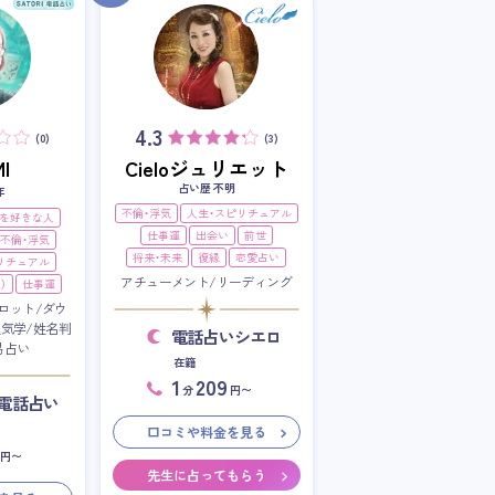
4.3
(0)
(3)
I
Cieloジュリエット
占い歴 不明
年
不倫・浮気
人生・スピリチュアル
を好きな人
仕事運
出会い
前世
不倫・浮気
将来・未来
復縁
恋愛占い
リチュアル
アチューメント/リーディング
）
仕事運
ロット/ダウ
星気学/姓名判
電話占いシエロ
易占い
在籍
1
209
分
円〜
RI電話占い
口コミや料金を見る
円〜
先生に占ってもらう