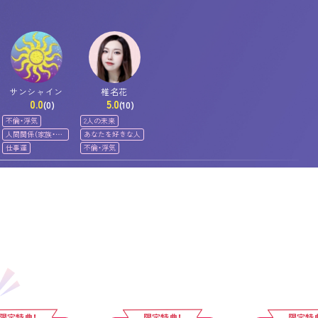
サンシャイン
椎名花
0.0
5.0
(0)
(10)
不倫・浮気
2人の未来
人間関係（家族・友
あなたを好きな人
人）
仕事運
不倫・浮気
限定特典！
限定特典！
限定特