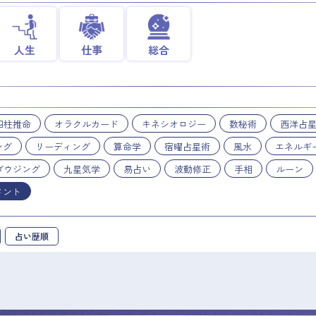
人生
仕事
総合
四柱推命
オラクルカード
キネシオロジー
数秘術
西洋占
ング
リーディング
算命学
宿曜占星術
風水
エネルギ
ダウジング
九星気学
易占い
波動修正
手相
ルーン
メント
占い歴順