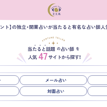
メント】の独立・開業占いが当たると有名な占い師人
当たると話題
占い師
の
を
47
人気
サイトから探す！
い
メール占い
対面占い