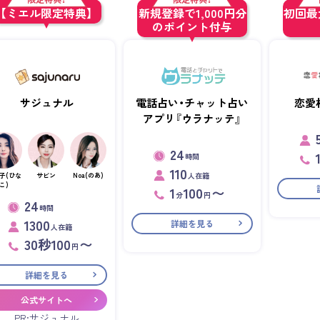
【ミエル限定特典】
新規登録で1,000円分
初回最大
のポイント付与
サジュナル
電話占い・チャット占い
恋愛
アプリ『ウラナッテ』
24
時間
110
人在籍
子(ひな
サビン
Noa(のあ)
こ)
1
100
〜
分
円
24
時間
1300
詳細を見る
人在籍
30秒100
〜
円
詳細を見る
公式サイトへ
PR:サジュナル