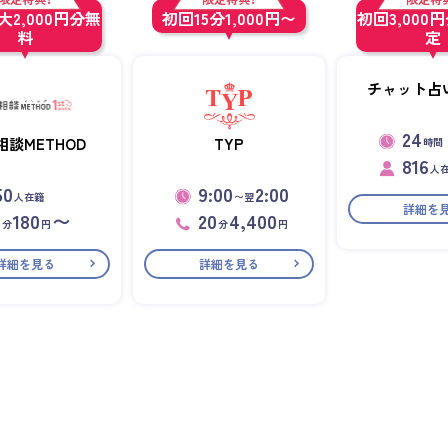
2,000円分無
初回15分1,000円〜
初回3,000
料
定
チャット占い
24
相談METHOD
TYP
時間
816
人
50
9:00
2:00
人在籍
〜翌
詳細を
1
180
〜
20
4,400
分
円
分
円
詳細を見る
詳細を見る