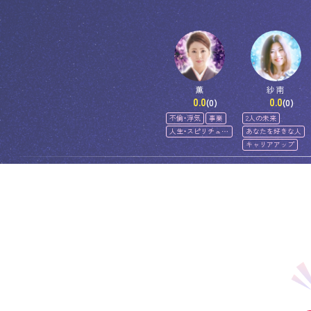
薫
紗南
0.0
0.0
(0)
(0)
不倫・浮気
事業
2人の未来
人生・スピリチュア
あなたを好きな人
ル
キャリアアップ