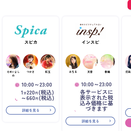
スピカ
インスピ
そめいよし
つかさ
紅玉
みちる
天音
春陽
灯凪
の
10:00～23:00
10:00～23:00
各サービスに
1
220
(税込)
分
円
表示された税
～660
(税込)
円
込み価格に基
づきます
詳細を見る
詳細を見る