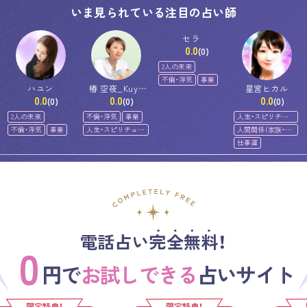
いま見られている注目の占い師
セラ
0.0
(0)
2人の未来
不倫・浮気
事業
ハユン
椿 空夜_Kuyo
星宮ヒカル
0.0
0.0
0.0
Tsubaki
(0)
(0)
(0)
2人の未来
不倫・浮気
事業
人生・スピリチュ
アル
不倫・浮気
事業
人生・スピリチュア
人間関係（家族・友
ル
人）
仕事運
電話占い完全無料！
0
円で
お試しできる
占いサイト
限定特典！
限定特典！