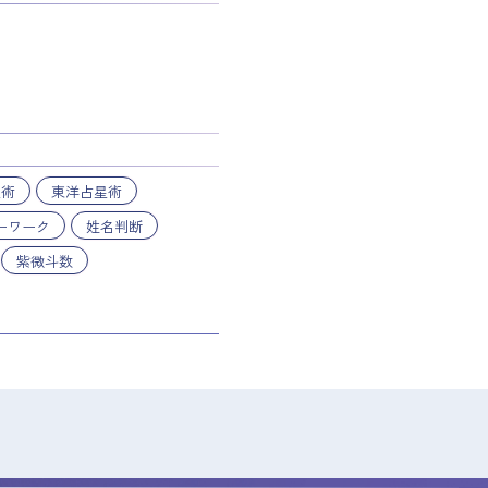
星術
東洋占星術
ーワーク
姓名判断
紫微斗数