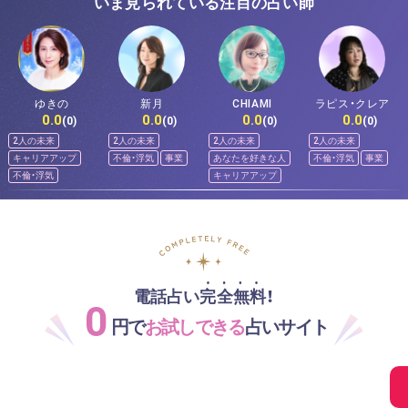
いま見られている注目の占い師
ゆきの
新月
CHIAMI
ラピス・クレア
0.0
0.0
0.0
0.0
(0)
(0)
(0)
(0)
2人の未来
2人の未来
2人の未来
2人の未来
キャリアアップ
不倫・浮気
事業
あなたを好きな人
不倫・浮気
事業
不倫・浮気
キャリアアップ
電話占い完全無料！
0
円で
お試しできる
占いサイト