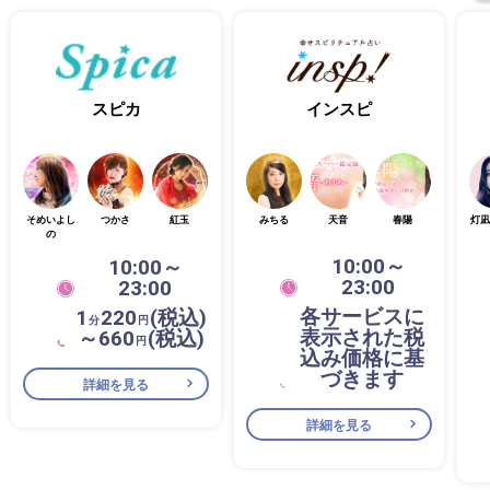
スピカ
インスピ
そめいよし
つかさ
紅玉
みちる
天音
春陽
灯凪
の
10:00～
10:00～
23:00
23:00
各サービスに
1
220
(税込)
分
円
表示された税
～660
(税込)
円
込み価格に基
づきます
詳細を見る
詳細を見る