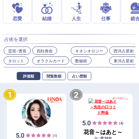
恋愛
結婚
人生
仕事
総
占術を選択
霊視・透視
四柱推命
キネシオロジー
西洋占星術
タロット
オラクルカード
数秘術
東洋占星術
評価順
閲覧数順
占い歴順
1
2
5.0
(4)
花音～はあと～
5.0
(1)
24
占い歴
年