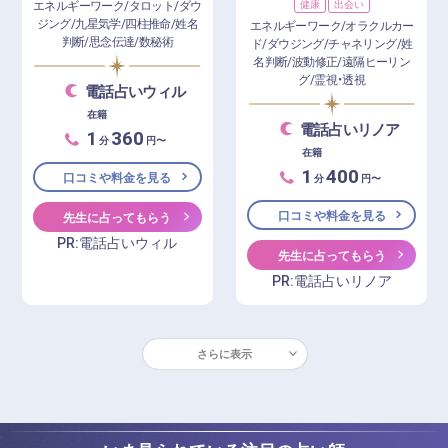
エネルギーワーク/タロット/ダウ
健康
出会い
ジング/九星気学/四柱推命/姓名
エネルギーワーク/オラクルカー
判断/思念伝達/数秘術
ド/ダウジング/チャネリング/姓
名判断/波動修正/遠隔ヒーリン
グ/霊視・透視
電話占いウィル
在籍
電話占いリノア
1
360
分
円〜
在籍
1
400
口コミや料金を見る
分
円〜
口コミや料金を見る
先生に占ってもらう
PR:電話占いウィル
先生に占ってもらう
PR:電話占いリノア
さらに表示