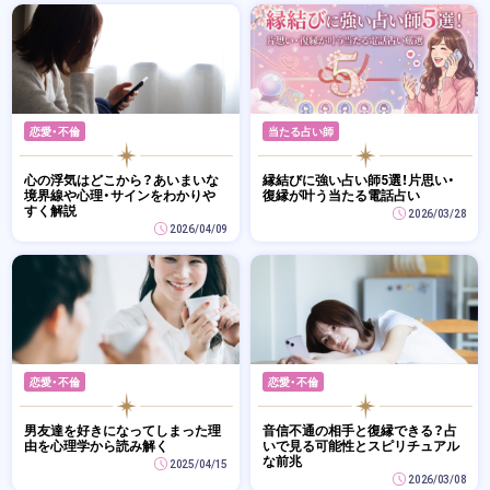
恋愛・不倫
当たる占い師
心の浮気はどこから？あいまいな
縁結びに強い占い師5選！片思い・
境界線や心理・サインをわかりや
復縁が叶う当たる電話占い
すく解説
2026/03/28
2026/04/09
恋愛・不倫
恋愛・不倫
男友達を好きになってしまった理
音信不通の相手と復縁できる？占
由を心理学から読み解く
いで見る可能性とスピリチュアル
な前兆
2025/04/15
2026/03/08