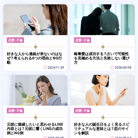
恋愛・不倫
恋愛・不倫
好きな人から連絡が来ないのはな
略奪愛は成功する？占いで可能性
ぜ？考えられる6つの理由とNG行
を見極める方法と失敗しない選び
動
方
2024/11/29
2026/03/08
恋愛・不倫
恋愛・不倫
元彼に復縁したいと思わせるLINE
好きな人の誕生日をよく見るスピ
内容とは？元彼に響くLINEの成功
リチュアルな意味とは？恋のサイ
例とNG例
ンを解説
2025/02/05
2026/05/10