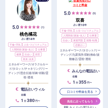
5.0
(5)
双喜
10
占い歴
年
5.0
(1)
不倫・浮気
人生・スピリチュアル
桃色橘花
人間関係（家族・友人）
仕事運
14
占い歴
年
出会い
家庭問題
就職・転職
不倫・浮気
人生・スピリチュアル
恋愛占い
人間関係（家族・友人）
仕事運
エネルギーワーク/タロット/リー
健康
出会い
前世
ディング/九星気学/四柱推命/波
動修正/霊視・透視
将来・未来
エネルギーワーク/オラクルカー
ド/タロット/チャネリング/リー
みんなの電話占い
ディング/思念伝達/祈祷・祈願/霊
在籍
視・透視
1
355
分
円〜
電話占いウィル
口コミや料金を見る
在籍
1
380
分
円〜
先生に占ってもらう
PR:みんなの電話占い