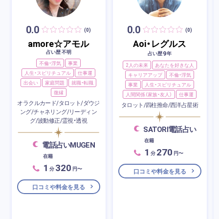
0.0
0.0
(0)
(0)
amore☆アモル
Aoi・レグルス
占い歴 不明
9
占い歴
年
不倫・浮気
事業
2人の未来
あなたを好きな人
人生・スピリチュアル
仕事運
キャリアアップ
不倫・浮気
出会い
家庭問題
就職・転職
事業
人生・スピリチュアル
復縁
人間関係（家族・友人）
仕事運
オラクルカード/タロット/ダウジ
タロット/四柱推命/西洋占星術
ング/チャネリング/リーディン
グ/波動修正/霊視・透視
SATORI電話占い
在籍
電話占いMUGEN
1
270
分
円〜
在籍
1
320
分
円〜
口コミや料金を見る
口コミや料金を見る