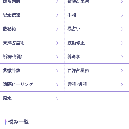
姓名判断
宿曜占星術
思念伝達
手相
数秘術
易占い
東洋占星術
波動修正
祈祷・祈願
算命学
紫微斗数
西洋占星術
遠隔ヒーリング
霊視・透視
風水
悩み一覧