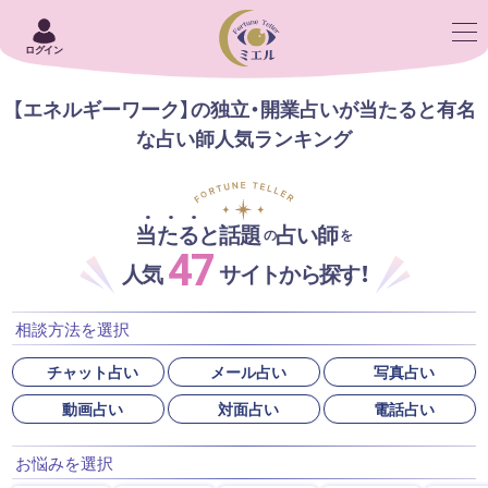
ログイン
【エネルギーワーク】の独立・開業占いが当たると有名
な占い師人気ランキング
当たると話題
占い師
の
を
47
人気
サイトから探す！
相談方法を選択
チャット占い
メール占い
写真占い
動画占い
対面占い
電話占い
お悩みを選択