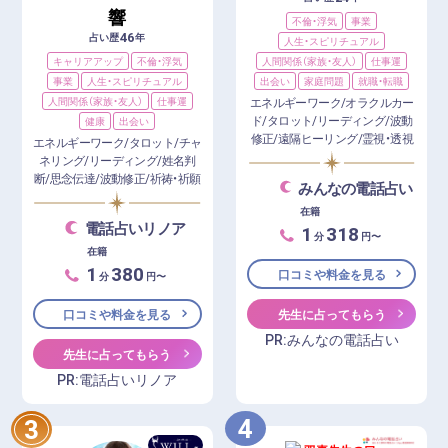
響
不倫・浮気
事業
46
占い歴
年
人生・スピリチュアル
キャリアアップ
不倫・浮気
人間関係（家族・友人）
仕事運
事業
人生・スピリチュアル
出会い
家庭問題
就職・転職
人間関係（家族・友人）
仕事運
エネルギーワーク/オラクルカー
ド/タロット/リーディング/波動
健康
出会い
修正/遠隔ヒーリング/霊視・透視
エネルギーワーク/タロット/チャ
ネリング/リーディング/姓名判
断/思念伝達/波動修正/祈祷・祈願
みんなの電話占い
在籍
電話占いリノア
1
318
分
円〜
在籍
1
380
口コミや料金を見る
分
円〜
口コミや料金を見る
先生に占ってもらう
PR:みんなの電話占い
先生に占ってもらう
PR:電話占いリノア
4
3