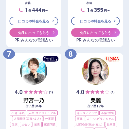
在籍
在籍
1
444
1
355
分
円〜
分
円〜
口コミや料金を見る
口コミや料金を見る
先生に占ってもらう
先生に占ってもらう
PR:みんなの電話占い
PR:みんなの電話占い
7
8
4.0
4.0
(1)
(1)
野宮一乃
美麗
34
17
占い歴
年
占い歴
年
不倫・浮気
人生・スピリチュアル
キャリアアップ
不倫・浮気
人間関係（家族・友人）
仕事運
事業
人生・スピリチュアル
健康
出会い
前世
家庭問題
人間関係（家族・友人）
仕事運