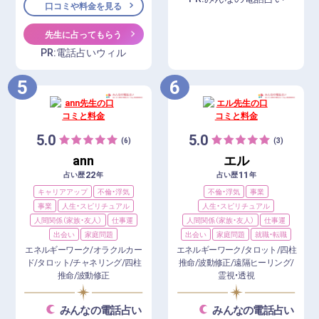
口コミや料金を見る
先生に占ってもらう
PR:電話占いウィル
5
6
5.0
5.0
(6)
(3)
ann
エル
22
11
占い歴
年
占い歴
年
キャリアアップ
不倫・浮気
不倫・浮気
事業
事業
人生・スピリチュアル
人生・スピリチュアル
人間関係（家族・友人）
仕事運
人間関係（家族・友人）
仕事運
出会い
家庭問題
出会い
家庭問題
就職・転職
エネルギーワーク/オラクルカー
エネルギーワーク/タロット/四柱
ド/タロット/チャネリング/四柱
推命/波動修正/遠隔ヒーリング/
推命/波動修正
霊視・透視
みんなの電話占い
みんなの電話占い