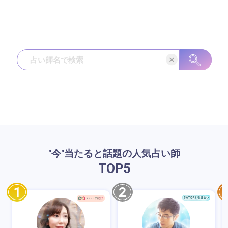
"今"当たると話題の人気占い師
TOP
5
1
2