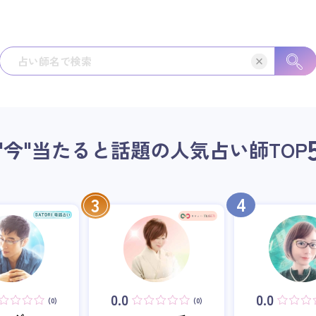
"今"当たると話題の人気占い師
TOP
4
3
0.0
0.0
(0)
(0)