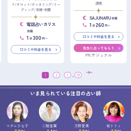
透視
ド/タロット/チャネリング/リー
ディング/祈祷・祈願
SAJUNARU
在籍
1
260
電話占いカリス
分
円〜
在籍
1
300
口コミや料金を見る
分
円〜
先生に占ってもらう
口コミや料金を見る
PR:サジュナル
1
2
3
...
19
いま見られている注目の占い師
マダムひな子
二階堂翼
万野愛果
桜リリィ