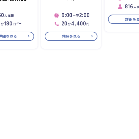
816
人
50
9:00
2:00
人在籍
〜翌
詳細を
1
180
〜
20
4,400
分
円
分
円
詳細を見る
詳細を見る