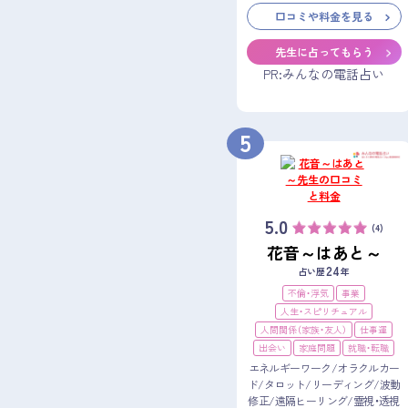
口コミや料金を見る
先生に占ってもらう
PR:みんなの電話占い
5
5.0
(4)
花音～はあと～
24
占い歴
年
不倫・浮気
事業
人生・スピリチュアル
人間関係（家族・友人）
仕事運
出会い
家庭問題
就職・転職
エネルギーワーク/オラクルカー
ド/タロット/リーディング/波動
修正/遠隔ヒーリング/霊視・透視