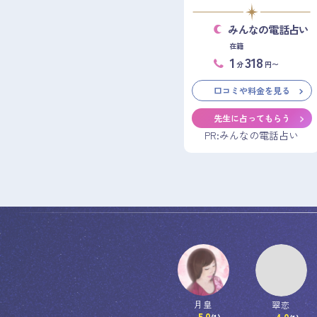
みんなの電話占い
在籍
1
318
分
円〜
口コミや料金を見る
先生に占ってもらう
PR:みんなの電話占い
月皇
翠恋