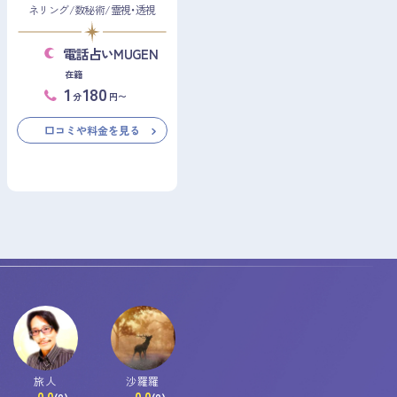
ネリング/数秘術/霊視・透視
電話占いMUGEN
在籍
1
180
分
円〜
口コミや料金を見る
旅人
沙羅羅