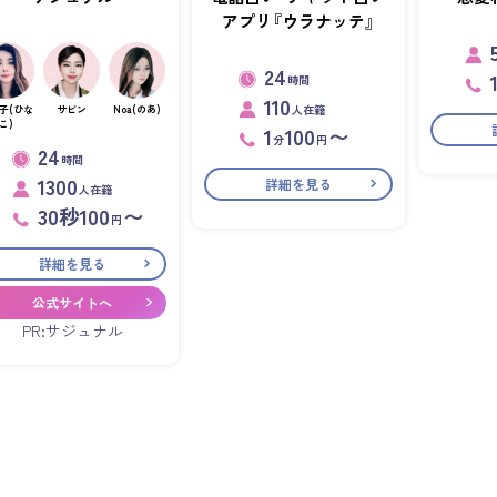
アプリ『ウラナッテ』
24
時間
110
人在籍
子(ひな
サビン
Noa(のあ)
こ)
1
100
〜
分
円
24
時間
1300
詳細を見る
人在籍
30秒100
〜
円
詳細を見る
公式サイトへ
PR:サジュナル