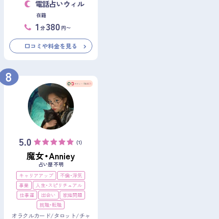
電話占いウィル
在籍
1
380
分
円〜
口コミや料金を見る
8
5.0
(1)
魔女・Anniey
占い歴 不明
キャリアアップ
不倫・浮気
事業
人生・スピリチュアル
仕事運
出会い
家庭問題
就職・転職
オラクルカード/タロット/チャ