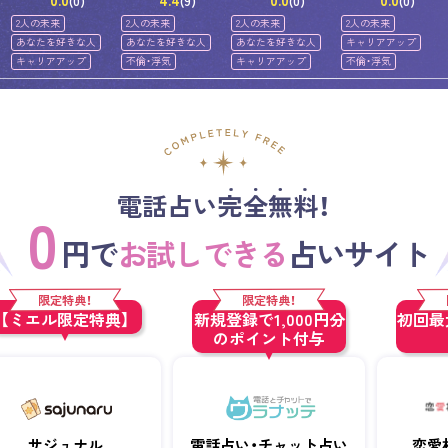
0.0
4.4
0.0
0.0
(0)
(9)
(0)
(0)
2人の未来
2人の未来
2人の未来
2人の未来
あなたを好きな人
あなたを好きな人
あなたを好きな人
キャリアアップ
キャリアアップ
不倫・浮気
キャリアアップ
不倫・浮気
電話占い完全無料！
0
円で
お試しできる
占いサイト
限定特典！
限定特典！
【ミエル限定特典】
新規登録で1,000円分
初回最大
のポイント付与
サジュナル
電話占い・チャット占い
恋愛