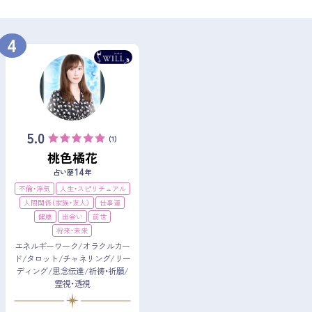
4
5.0
(1)
桃色橘花
14
占い歴
年
不倫・浮気
人生・スピリチュアル
人間関係（家族・友人）
仕事運
健康
出会い
前世
将来・未来
エネルギーワーク/オラクルカー
ド/タロット/チャネリング/リー
ディング/思念伝達/祈祷・祈願/
霊視・透視