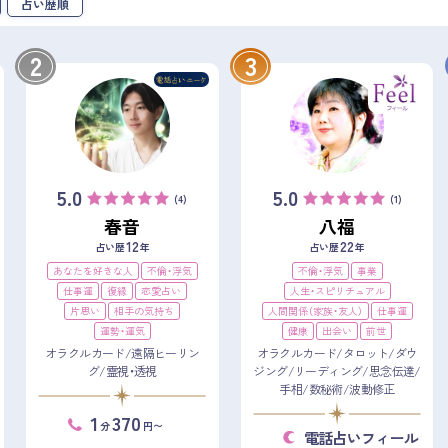
占い歴順
2
3
5.0
5.0
(4)
(1)
春音
八福
12
22
占い歴
年
占い歴
年
あなたを好きな人
不倫・浮気
不倫・浮気
事業
仕事運
復縁
恋愛占い
人生・スピリチュアル
片思い
相手の気持ち
人間関係（家族・友人）
仕事運
運勢・運気
健康
出会い
前世
オラクルカード/遠隔ヒーリン
オラクルカード/タロット/ダウ
グ/霊視・透視
ジング/リーディング/思念伝達/
手相/数秘術/波動修正
1
370
分
円〜
電話占いフィール