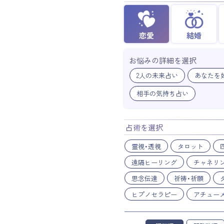
恋愛
結婚
お悩みの詳細を選択
2人の未来占い
あなたを
相手の気持ち占い
占術を選択
霊視・透視
タロット
遠隔ヒーリング
チャネリ
思念伝達
祈祷・祈願
ヒプノセラピー
アチュー