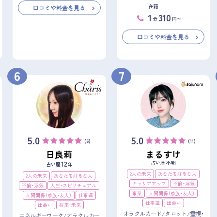
在籍
口コミや料金を見る
1
310
分
円〜
口コミや料金を見る
6
7
5.0
5.0
(6)
(11)
日良莉
まるすけ
占い歴 不明
12
占い歴
年
2人の未来
あなたを好きな人
2人の未来
あなたを好きな人
キャリアアップ
不倫・浮気
不倫・浮気
人生・スピリチュアル
事業
人間関係（家族・友人）
人間関係（家族・友人）
仕事運
仕事運
出会い
出会い
将来・未来
オラクルカード/タロット/霊視・
エネルギーワーク/オラクルカー