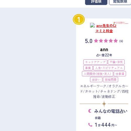
評価順
閲覧数順
1
5.0
(6)
ann
22
占い歴
年
キャリアアップ
不倫・浮気
事業
人生・スピリチュアル
人間関係（家族・友人）
仕事運
出会い
家庭問題
エネルギーワーク/オラクルカー
ド/タロット/チャネリング/四柱
推命/波動修正
みんなの電話占い
在籍
1
444
分
円〜