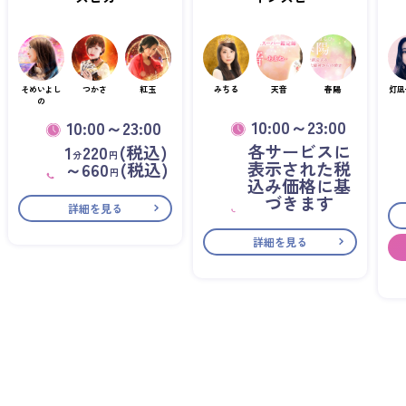
そめいよし
つかさ
紅玉
みちる
天音
春陽
灯凪
の
10:00～23:00
10:00～23:00
各サービスに
1
220
(税込)
分
円
表示された税
～660
(税込)
円
込み価格に基
づきます
詳細を見る
詳細を見る