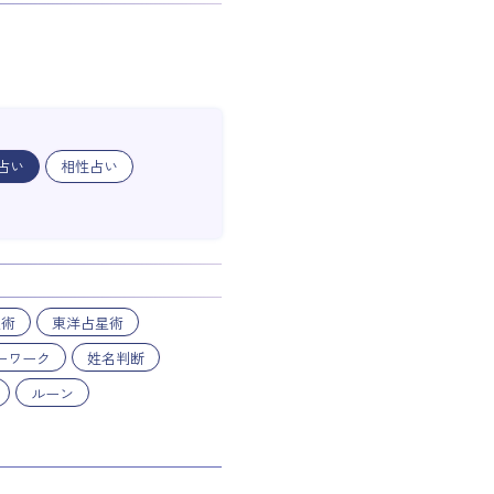
占い
相性占い
星術
東洋占星術
ーワーク
姓名判断
ルーン