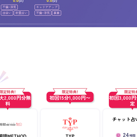
0.0
0.0
(0)
(0)
不倫・浮気
キャリアアップ
出会い
恋愛占い
不倫・浮気
事業
限定特典！
限定特典！
限定特
2,000円分無
初回15分1,000円〜
初回3,000
料
定
チャット占い
24
相談METHOD
TYP
時間