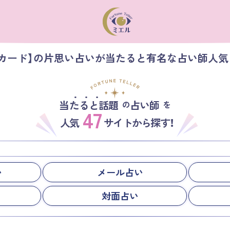
ルカード】の片思い占いが当たると有名な占い師人気
当たると話題
占い師
の
を
47
人気
サイトから探す！
い
メール占い
対面占い