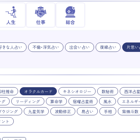
人生
仕事
総合
好きな人占い
不倫・浮気占い
出会い占い
復縁占い
片思い
四柱推命
オラクルカード
キネシオロジー
数秘術
西洋占
ング
リーディング
算命学
宿曜占星術
風水
エネルギ
ダウジング
九星気学
波動修正
易占い
手相
紫微斗数
メント