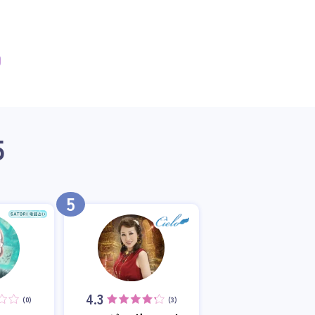
5
5
4.3
(0)
(3)