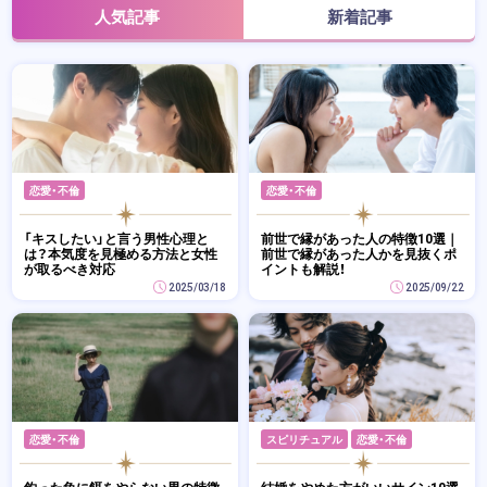
人気記事
新着記事
恋愛・不倫
恋愛・不倫
「キスしたい」と言う男性心理と
前世で縁があった人の特徴10選｜
は？本気度を見極める方法と女性
前世で縁があった人かを見抜くポ
が取るべき対応
イントも解説！
2025/03/18
2025/09/22
恋愛・不倫
スピリチュアル
恋愛・不倫