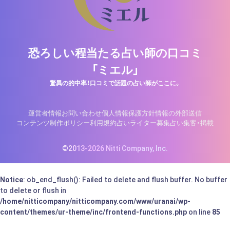
恐ろしい程当たる占い師の口コミ
「ミエル」
驚異の的中率！口コミで話題の占い師がここに。
運営者情報
お問い合わせ
個人情報保護方針
情報の外部送信
コンテンツ制作ポリシー
利用規約
占いライター募集
占い集客・掲載
©2013-2026 Nitti Company, Inc.
Notice
: ob_end_flush(): Failed to delete and flush buffer. No buffer
to delete or flush in
/home/nitticompany/nitticompany.com/www/uranai/wp-
content/themes/ur-theme/inc/frontend-functions.php
on line
85