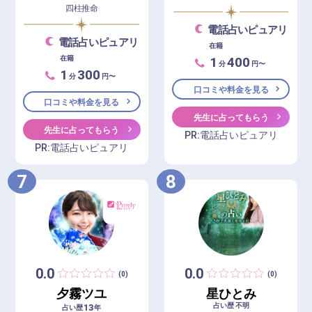
四柱推命
電話占いピュアリ
電話占いピュアリ
在籍
1
400
在籍
分
円〜
1
300
分
円〜
口コミや料金を見る
口コミや料金を見る
先生に占ってもらう
先生に占ってもらう
PR:電話占いピュアリ
PR:電話占いピュアリ
7
8
0.0
0.0
(0)
(0)
夕霧ツユ
星ひとみ
占い歴 不明
13
占い歴
年