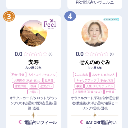
PR:電話占いヴェルニ
4
3
0.0
0.0
(0)
(0)
安寿
せんのめぐみ
22
6
占い歴
年
占い歴
年
不倫・浮気
人生・スピリチュアル
2人の未来
あなたを好きな人
人間関係（家族・友人）
仕事運
キャリアアップ
不倫・浮気
家庭問題
復縁
恋愛占い
事業
人生・スピリチュアル
片思い
人間関係（家族・友人）
仕事運
オラクルカード/タロット/ダウジ
オラクルカード/四柱推命/思念伝
ング/東洋占星術/西洋占星術/霊
達/数秘術/東洋占星術/遠隔ヒー
視・透視
リング/霊視・透視
電話占いフィール
SATORI電話占い