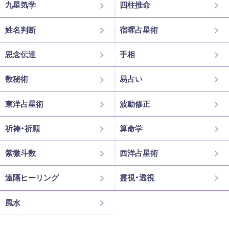
九星気学
四柱推命
姓名判断
宿曜占星術
思念伝達
手相
数秘術
易占い
東洋占星術
波動修正
祈祷・祈願
算命学
紫微斗数
西洋占星術
遠隔ヒーリング
霊視・透視
風水