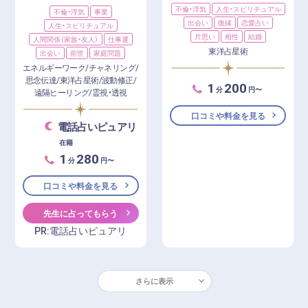
不倫・浮気
人生・スピリチュアル
不倫・浮気
事業
出会い
復縁
恋愛占い
人生・スピリチュアル
片思い
相性
結婚
人間関係（家族・友人）
仕事運
東洋占星術
出会い
前世
家庭問題
エネルギーワーク/チャネリング/
思念伝達/東洋占星術/波動修正/
1
200
分
円〜
遠隔ヒーリング/霊視・透視
口コミや料金を見る
電話占いピュアリ
在籍
1
280
分
円〜
口コミや料金を見る
先生に占ってもらう
PR:電話占いピュアリ
さらに表示