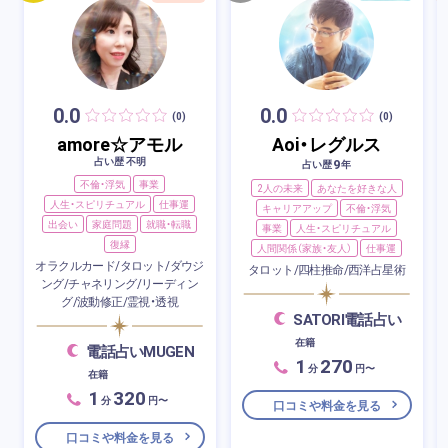
0.0
0.0
(0)
(0)
amore☆アモル
Aoi・レグルス
占い歴 不明
9
占い歴
年
不倫・浮気
事業
2人の未来
あなたを好きな人
人生・スピリチュアル
仕事運
キャリアアップ
不倫・浮気
出会い
家庭問題
就職・転職
事業
人生・スピリチュアル
復縁
人間関係（家族・友人）
仕事運
オラクルカード/タロット/ダウジ
タロット/四柱推命/西洋占星術
ング/チャネリング/リーディン
グ/波動修正/霊視・透視
SATORI電話占い
在籍
電話占いMUGEN
1
270
分
円〜
在籍
1
320
分
円〜
口コミや料金を見る
口コミや料金を見る