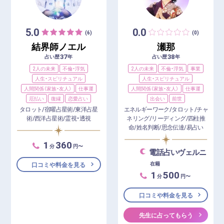
5.0
0.0
(6)
(0)
結界師ノエル
瀬那
37
38
占い歴
年
占い歴
年
2人の未来
不倫・浮気
2人の未来
不倫・浮気
事業
人生・スピリチュアル
人生・スピリチュアル
人間関係（家族・友人）
仕事運
人間関係（家族・友人）
仕事運
厄払い
復縁
恋愛占い
出会い
前世
タロット/宿曜占星術/東洋占星
エネルギーワーク/タロット/チャ
術/西洋占星術/霊視・透視
ネリング/リーディング/四柱推
命/姓名判断/思念伝達/易占い
1
360
分
円〜
電話占いヴェルニ
在籍
口コミや料金を見る
1
500
分
円〜
口コミや料金を見る
先生に占ってもらう