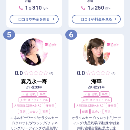
在籍
在籍
1
310
1
250
分
円〜
分
円〜
口コミや料金を見る
口コミや料金を見る
5
6
0.0
0.0
(0)
(0)
奏乃永一寿
海華
33
21
占い歴
年
占い歴
年
不倫・浮気
事業
不倫・浮気
事業
人生・スピリチュアル
人生・スピリチュアル
人間関係（家族・友人）
仕事運
人間関係（家族・友人）
仕事運
健康
出会い
前世
健康
出会い
前世
エネルギーワーク/オラクルカー
オラクルカード/タロット/リーデ
ド/タロット/ダウジング/チャネ
ィング/九星気学/四柱推命/姓名
リング/リーディング/九星気学/
判断/宿曜占星術/思念伝達