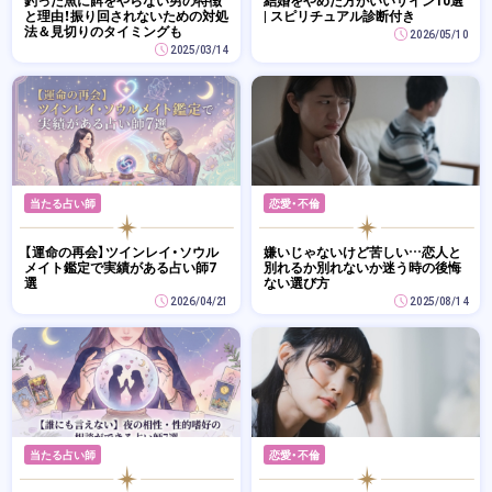
釣った魚に餌をやらない男の特徴
結婚をやめた方がいいサイン10選
と理由！振り回されないための対処
| スピリチュアル診断付き
法＆見切りのタイミングも
2026/05/10
2025/03/14
当たる占い師
恋愛・不倫
【運命の再会】ツインレイ・ソウル
嫌いじゃないけど苦しい…恋人と
メイト鑑定で実績がある占い師7
別れるか別れないか迷う時の後悔
選
ない選び方
2026/04/21
2025/08/14
当たる占い師
恋愛・不倫