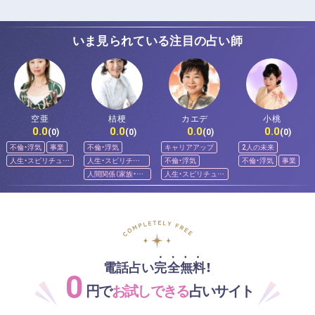
いま見られている注目の占い師
空亜
桔梗
カエデ
小桃
0.0
0.0
0.0
0.0
(0)
(0)
(0)
(0)
不倫・浮気
事業
不倫・浮気
キャリアアップ
2人の未来
人生・スピリチュア
人生・スピリチュ
不倫・浮気
不倫・浮気
事業
ル
アル
人間関係（家族・友
人生・スピリチュア
人）
ル
電話占い完全無料！
0
円で
お試しできる
占いサイト