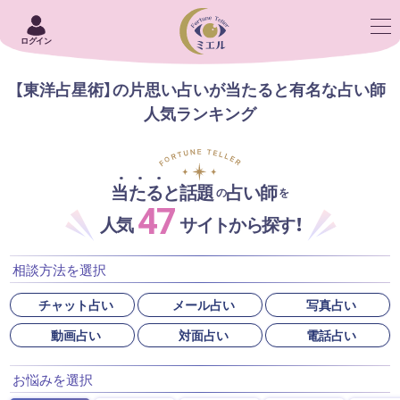
ログイン
【東洋占星術】の片思い占いが当たると有名な占い師
人気ランキング
当たると話題
占い師
の
を
47
人気
サイトから探す！
相談方法を選択
チャット占い
メール占い
写真占い
動画占い
対面占い
電話占い
お悩みを選択