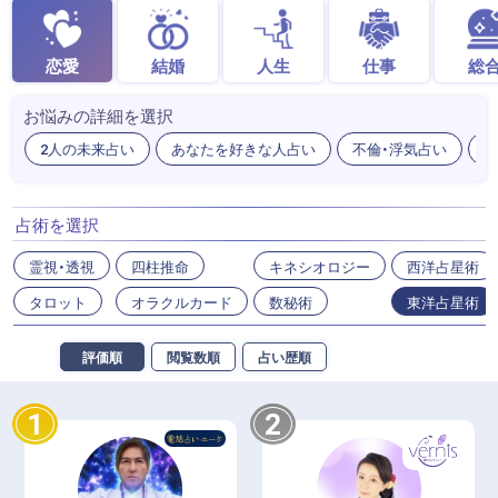
恋愛
結婚
人生
仕事
総
お悩みの詳細を選択
2人の未来占い
あなたを好きな人占い
不倫・浮気占い
出
占術を選択
霊視・透視
四柱推命
キネシオロジー
西洋占星術
タロット
オラクルカード
数秘術
東洋占星術
評価順
閲覧数順
占い歴順
1
2