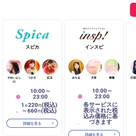
スピカ
インスピ
そめいよし
つかさ
紅玉
みちる
天音
春陽
灯凪
の
10:00～
10:00～
23:00
23:00
各サービスに
1
220
(税込)
分
円
表示された税
～660
(税込)
円
込み価格に基
づきます
詳細を見る
詳細を見る