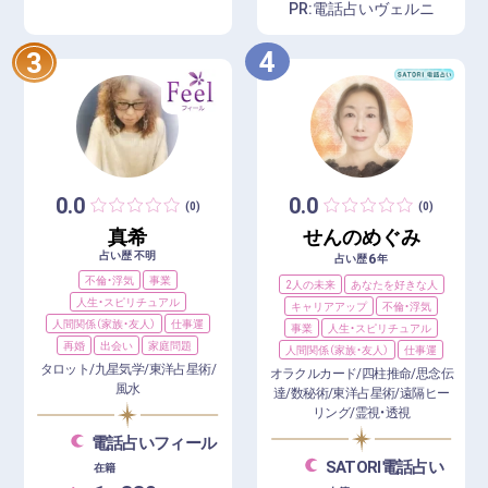
PR:電話占いヴェルニ
4
3
0.0
0.0
(0)
(0)
真希
せんのめぐみ
占い歴 不明
6
占い歴
年
不倫・浮気
事業
2人の未来
あなたを好きな人
人生・スピリチュアル
キャリアアップ
不倫・浮気
人間関係（家族・友人）
仕事運
事業
人生・スピリチュアル
再婚
出会い
家庭問題
人間関係（家族・友人）
仕事運
タロット/九星気学/東洋占星術/
オラクルカード/四柱推命/思念伝
風水
達/数秘術/東洋占星術/遠隔ヒー
リング/霊視・透視
電話占いフィール
SATORI電話占い
在籍