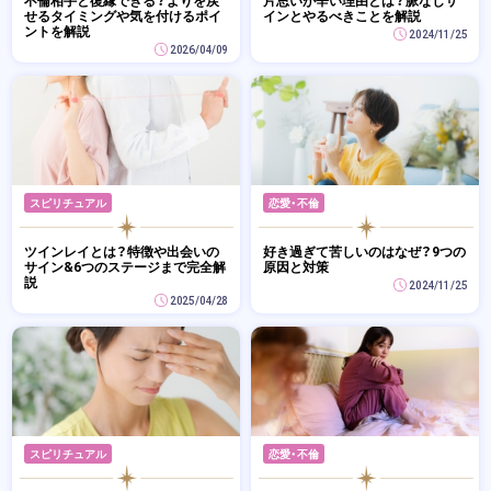
不倫相手と復縁できる？よりを戻
片思いが辛い理由とは？脈なしサ
せるタイミングや気を付けるポイ
インとやるべきことを解説
ントを解説
2024/11/25
2026/04/09
スピリチュアル
恋愛・不倫
ツインレイとは？特徴や出会いの
好き過ぎて苦しいのはなぜ？9つの
サイン&6つのステージまで完全解
原因と対策
説
2024/11/25
2025/04/28
スピリチュアル
恋愛・不倫