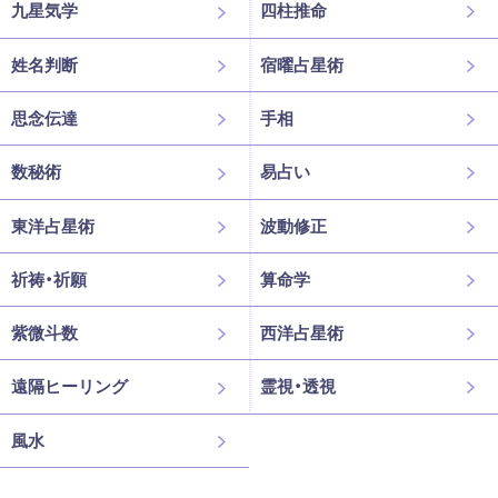
九星気学
四柱推命
姓名判断
宿曜占星術
思念伝達
手相
数秘術
易占い
東洋占星術
波動修正
祈祷・祈願
算命学
紫微斗数
西洋占星術
遠隔ヒーリング
霊視・透視
風水