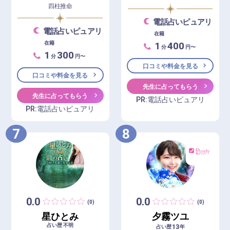
四柱推命
電話占いピュアリ
電話占いピュアリ
在籍
1
400
在籍
分
円〜
1
300
分
円〜
口コミや料金を見る
口コミや料金を見る
先生に占ってもらう
先生に占ってもらう
PR:電話占いピュアリ
PR:電話占いピュアリ
7
8
0.0
0.0
(0)
(0)
星ひとみ
夕霧ツユ
占い歴 不明
13
占い歴
年