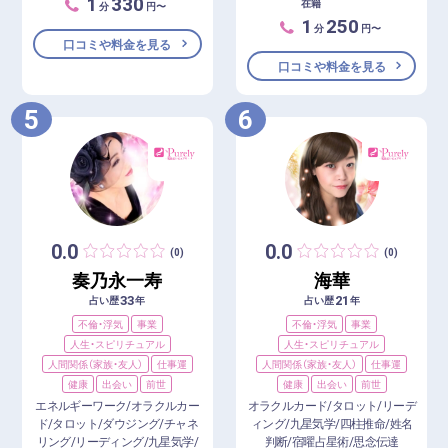
1
330
在籍
分
円〜
1
250
分
円〜
口コミや料金を見る
口コミや料金を見る
5
6
0.0
0.0
(0)
(0)
奏乃永一寿
海華
33
21
占い歴
年
占い歴
年
不倫・浮気
事業
不倫・浮気
事業
人生・スピリチュアル
人生・スピリチュアル
人間関係（家族・友人）
仕事運
人間関係（家族・友人）
仕事運
健康
出会い
前世
健康
出会い
前世
エネルギーワーク/オラクルカー
オラクルカード/タロット/リーデ
ド/タロット/ダウジング/チャネ
ィング/九星気学/四柱推命/姓名
リング/リーディング/九星気学/
判断/宿曜占星術/思念伝達