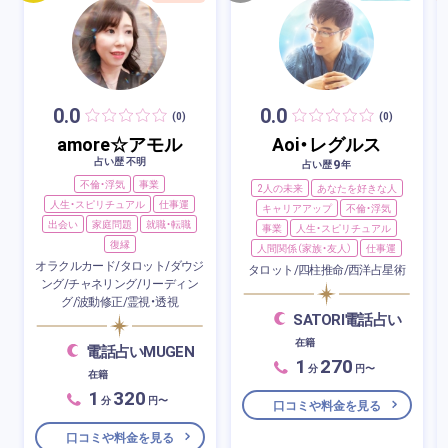
0.0
0.0
(0)
(0)
amore☆アモル
Aoi・レグルス
占い歴 不明
9
占い歴
年
不倫・浮気
事業
2人の未来
あなたを好きな人
人生・スピリチュアル
仕事運
キャリアアップ
不倫・浮気
出会い
家庭問題
就職・転職
事業
人生・スピリチュアル
復縁
人間関係（家族・友人）
仕事運
オラクルカード/タロット/ダウジ
タロット/四柱推命/西洋占星術
ング/チャネリング/リーディン
グ/波動修正/霊視・透視
SATORI電話占い
在籍
電話占いMUGEN
1
270
分
円〜
在籍
1
320
分
円〜
口コミや料金を見る
口コミや料金を見る