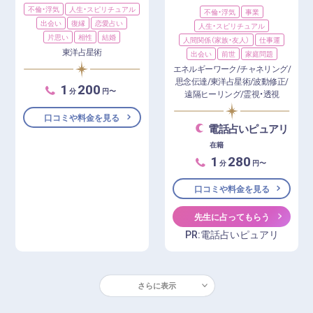
不倫・浮気
人生・スピリチュアル
不倫・浮気
事業
出会い
復縁
恋愛占い
人生・スピリチュアル
片思い
相性
結婚
人間関係（家族・友人）
仕事運
東洋占星術
出会い
前世
家庭問題
エネルギーワーク/チャネリング/
思念伝達/東洋占星術/波動修正/
1
200
分
円〜
遠隔ヒーリング/霊視・透視
口コミや料金を見る
電話占いピュアリ
在籍
1
280
分
円〜
口コミや料金を見る
先生に占ってもらう
PR:電話占いピュアリ
さらに表示