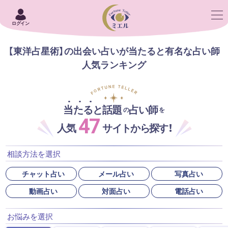
ログイン
【東洋占星術】の出会い占いが当たると有名な占い師
人気ランキング
当たると話題
占い師
の
を
47
人気
サイトから探す！
相談方法を選択
チャット占い
メール占い
写真占い
動画占い
対面占い
電話占い
お悩みを選択