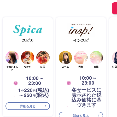
スピカ
インスピ
そめいよし
つかさ
紅玉
みちる
天音
春陽
灯凪
の
10:00～
10:00～
23:00
23:00
各サービスに
1
220
(税込)
分
円
表示された税
～660
(税込)
円
込み価格に基
づきます
詳細を見る
詳細を見る