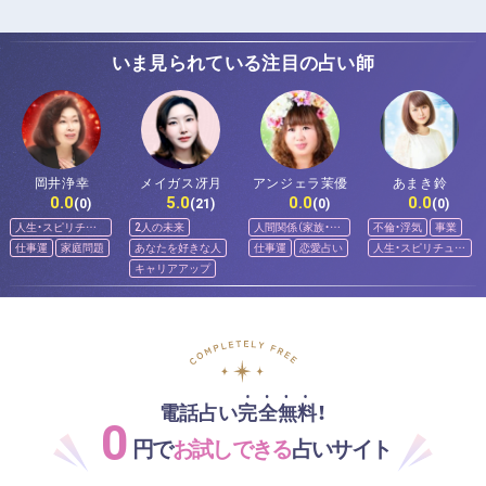
いま見られている注目の占い師
岡井浄幸
メイガス冴月
アンジェラ茉優
あまき鈴
0.0
5.0
0.0
0.0
(0)
(21)
(0)
(0)
人生・スピリチュ
2人の未来
人間関係（家族・友
不倫・浮気
事業
アル
人）
仕事運
家庭問題
あなたを好きな人
仕事運
恋愛占い
人生・スピリチュア
ル
キャリアアップ
電話占い完全無料！
0
円で
お試しできる
占いサイト