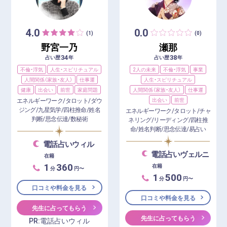
4.0
0.0
(1)
(0)
野宮一乃
瀬那
34
38
占い歴
年
占い歴
年
不倫・浮気
人生・スピリチュアル
2人の未来
不倫・浮気
事業
人間関係（家族・友人）
仕事運
人生・スピリチュアル
健康
出会い
前世
家庭問題
人間関係（家族・友人）
仕事運
エネルギーワーク/タロット/ダウ
出会い
前世
ジング/九星気学/四柱推命/姓名
エネルギーワーク/タロット/チャ
判断/思念伝達/数秘術
ネリング/リーディング/四柱推
命/姓名判断/思念伝達/易占い
電話占いウィル
電話占いヴェルニ
在籍
1
360
在籍
分
円〜
1
500
分
円〜
口コミや料金を見る
口コミや料金を見る
先生に占ってもらう
先生に占ってもらう
PR:電話占いウィル