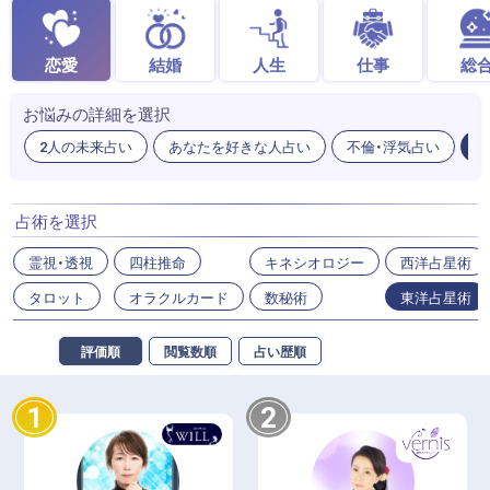
恋愛
結婚
人生
仕事
総
お悩みの詳細を選択
2人の未来占い
あなたを好きな人占い
不倫・浮気占い
出
占術を選択
霊視・透視
四柱推命
キネシオロジー
西洋占星術
タロット
オラクルカード
数秘術
東洋占星術
評価順
閲覧数順
占い歴順
1
2