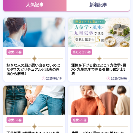
人気記事
新着記事
恋愛・不倫
当たる占い師
好きな人の顔が思い出せないのは
運気を下げる家はどこ？方位学・風
なぜ？スピリチュアルと現実の両
水・九星気学で見る引越し鑑定士5
面から解説！
選
2025/05/19
2026/05/06
恋愛・不倫
恋愛・不倫