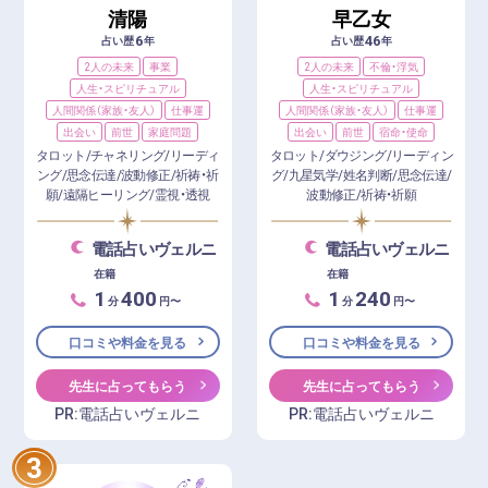
清陽
早乙女
6
46
占い歴
年
占い歴
年
2人の未来
事業
2人の未来
不倫・浮気
人生・スピリチュアル
人生・スピリチュアル
人間関係（家族・友人）
仕事運
人間関係（家族・友人）
仕事運
出会い
前世
家庭問題
出会い
前世
宿命・使命
タロット/チャネリング/リーディ
タロット/ダウジング/リーディン
ング/思念伝達/波動修正/祈祷・祈
グ/九星気学/姓名判断/思念伝達/
願/遠隔ヒーリング/霊視・透視
波動修正/祈祷・祈願
電話占いヴェルニ
電話占いヴェルニ
在籍
在籍
1
400
1
240
分
円〜
分
円〜
口コミや料金を見る
口コミや料金を見る
先生に占ってもらう
先生に占ってもらう
PR:電話占いヴェルニ
PR:電話占いヴェルニ
3