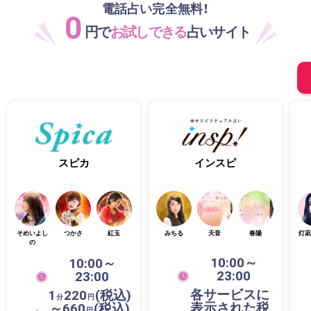
電話占い完全無料！
0
円で
お試しできる
占いサイト
スピカ
インスピ
そめいよし
つかさ
紅玉
みちる
天音
春陽
灯凪
の
10:00～
10:00～
23:00
23:00
各サービスに
1
220
(税込)
分
円
表示された税
～660
(税込)
円