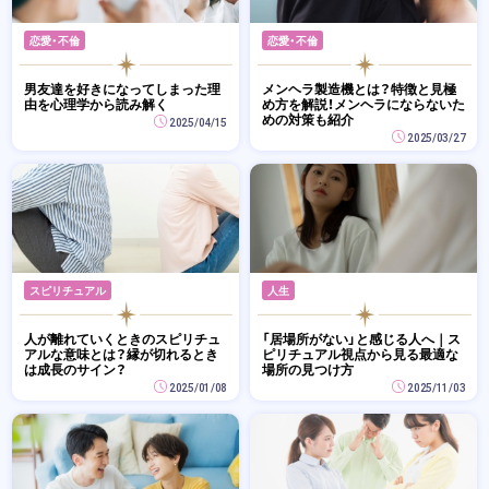
恋愛・不倫
恋愛・不倫
男友達を好きになってしまった理
メンヘラ製造機とは？特徴と見極
由を心理学から読み解く
め方を解説！メンヘラにならないた
めの対策も紹介
2025/04/15
2025/03/27
スピリチュアル
人生
人が離れていくときのスピリチュ
「居場所がない」と感じる人へ｜ス
アルな意味とは？縁が切れるとき
ピリチュアル視点から見る最適な
は成長のサイン？
場所の見つけ方
2025/01/08
2025/11/03