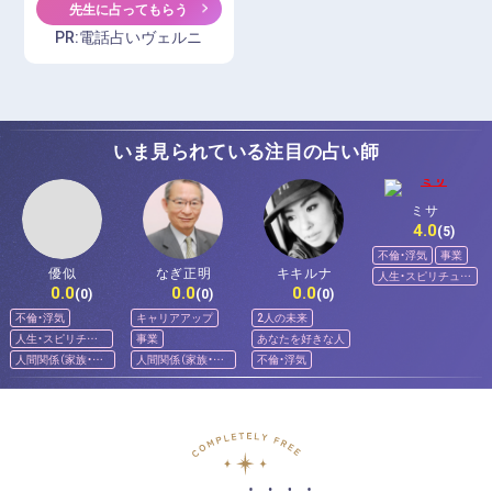
先生に占ってもらう
PR:電話占いヴェルニ
いま見られている注目の占い師
ミサ
4.0
(5)
不倫・浮気
事業
なぎ正明
キキルナ
優似
人生・スピリチュア
0.0
0.0
0.0
ル
(0)
(0)
(0)
キャリアアップ
2人の未来
不倫・浮気
事業
あなたを好きな人
人生・スピリチュ
アル
人間関係（家族・友
不倫・浮気
人間関係（家族・友
人）
人）