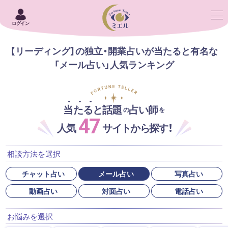
ログイン
【リーディング】の独立・開業占いが当たると有名な
「メール占い」人気ランキング
当たると話題
占い師
の
を
47
人気
サイトから探す！
相談方法を選択
チャット占い
メール占い
写真占い
動画占い
対面占い
電話占い
お悩みを選択