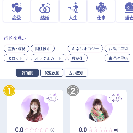
恋愛
結婚
人生
仕事
総
占術を選択
霊視・透視
四柱推命
キネシオロジー
西洋占星術
タロット
オラクルカード
数秘術
東洋占星術
評価順
閲覧数順
占い歴順
1
2
0.0
0.0
(0)
(0)