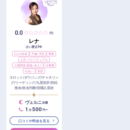
0.0
(0)
レナ
27
占い歴
年
2人の未来
不倫・浮気
事業
人生・スピリチュアル
人間関係（家族・友人）
仕事運
出会い
前世
タロット/ダウジング/チャネリン
グ/リーディング/九星気学/四柱
推命/姓名判断/宿曜占星術
ヴェルニ
在籍
1
500
分
円〜
口コミや料金を見る