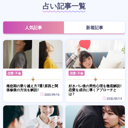
占い記事一覧
人気記事
新着記事
恋愛・不倫
恋愛・不倫
倦怠期の乗り越え方7選！原因と関
好きバレ後の男性心理を徹底解説！
係修復の方法を解説！
恋愛を成功に導くアプローチと
は？
2025/09/16
2025/03/10