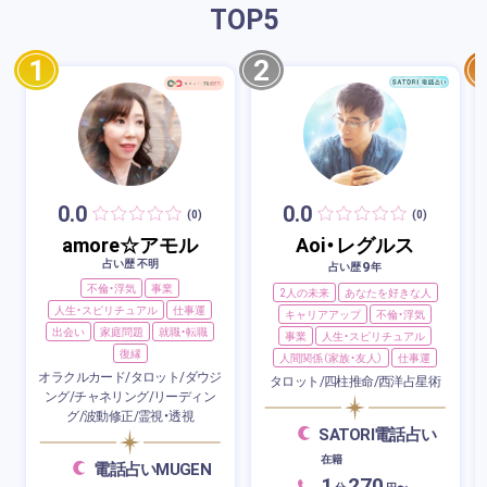
TOP
5
1
2
0.0
0.0
(0)
(0)
amore☆アモル
Aoi・レグルス
占い歴 不明
9
占い歴
年
不倫・浮気
事業
2人の未来
あなたを好きな人
人生・スピリチュアル
仕事運
キャリアアップ
不倫・浮気
出会い
家庭問題
就職・転職
事業
人生・スピリチュアル
復縁
人間関係（家族・友人）
仕事運
オラクルカード/タロット/ダウジ
タロット/四柱推命/西洋占星術
ング/チャネリング/リーディン
グ/波動修正/霊視・透視
SATORI電話占い
在籍
電話占いMUGEN
1
270
分
円〜