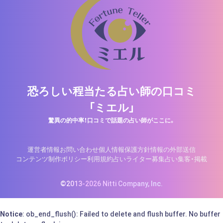
恐ろしい程当たる占い師の口コミ
「ミエル」
驚異の的中率！口コミで話題の占い師がここに。
運営者情報
お問い合わせ
個人情報保護方針
情報の外部送信
コンテンツ制作ポリシー
利用規約
占いライター募集
占い集客・掲載
©2013-2026 Nitti Company, Inc.
Notice
: ob_end_flush(): Failed to delete and flush buffer. No buffer