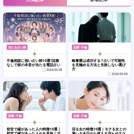
当たる占い師
恋愛・不倫
不倫相談に強い占い師10選！説教
略奪愛は成功する？占いで可能性
なしで彼の本音が当たる電話占い
を見極める方法と失敗しない選び
方
2026/03/28
2026/03/08
恋愛・不倫
恋愛・不倫
前世で縁があった人の特徴10選｜
沼る女の特徴10選｜モテる女との
前世で縁があった人かを見抜くポ
違い＆今日から使える沼らせテク