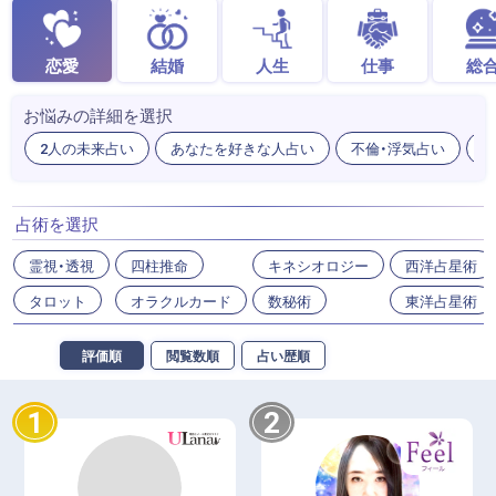
恋愛
結婚
人生
仕事
総
お悩みの詳細を選択
2人の未来占い
あなたを好きな人占い
不倫・浮気占い
出
占術を選択
霊視・透視
四柱推命
キネシオロジー
西洋占星術
タロット
オラクルカード
数秘術
東洋占星術
評価順
閲覧数順
占い歴順
1
2