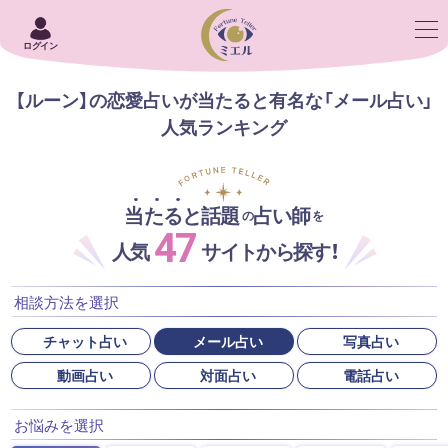
ログイン
【ルーン】の恋愛占いが当たると有名な「メール占い」
人気ランキング
当たると話題
占い師
の
を
47
人気
サイトから探す！
相談方法を選択
チャット占い
メール占い
写真占い
動画占い
対面占い
電話占い
お悩みを選択