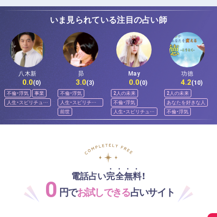
いま見られている注目の占い師
八木新
昴
May
功徳
0.0
3.0
0.0
4.2
(0)
(3)
(0)
(10)
不倫・浮気
事業
不倫・浮気
2人の未来
2人の未来
人生・スピリチュア
人生・スピリチュ
不倫・浮気
あなたを好きな人
ル
アル
前世
人生・スピリチュア
不倫・浮気
ル
電話占い完全無料！
0
円で
お試しできる
占いサイト