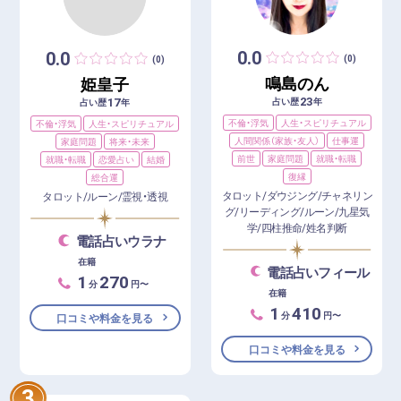
0.0
0.0
(0)
(0)
鳴島のん
姫皇子
23
17
占い歴
年
占い歴
年
不倫・浮気
人生・スピリチュアル
不倫・浮気
人生・スピリチュアル
人間関係（家族・友人）
仕事運
家庭問題
将来・未来
前世
家庭問題
就職・転職
就職・転職
恋愛占い
結婚
復縁
総合運
タロット/ダウジング/チャネリン
タロット/ルーン/霊視・透視
グ/リーディング/ルーン/九星気
学/四柱推命/姓名判断
電話占いウラナ
在籍
電話占いフィール
1
270
分
円〜
在籍
1
410
分
円〜
口コミや料金を見る
口コミや料金を見る
3