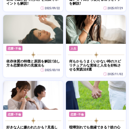
イントも解説！
を解説！
2025/09/22
2025/07/29
恋愛・不倫
人生
依存体質の特徴と原因を解説！治し
何もかもうまくいかない時のスピ
方＆恋愛依存の克服法も
リチュアルな意味と人生を好転さ
せる実践法8選
2025/03/18
2025/11/02
恋愛・不倫
恋愛・不倫
好きな人に嫌われたかも？見逃し
喧嘩別れでも復縁できる？彼の心