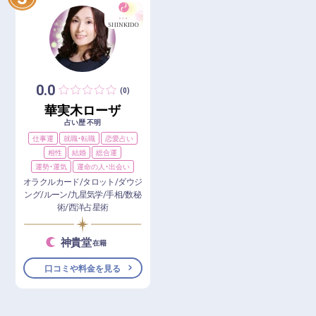
0.0
(0)
華実木ローザ
占い歴 不明
仕事運
就職・転職
恋愛占い
相性
結婚
総合運
運勢・運気
運命の人・出会い
オラクルカード/タロット/ダウジ
ング/ルーン/九星気学/手相/数秘
術/西洋占星術
神貴堂
在籍
口コミや料金を見る