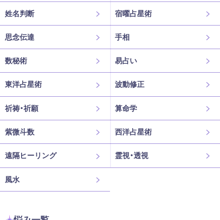
姓名判断
宿曜占星術
思念伝達
手相
数秘術
易占い
東洋占星術
波動修正
祈祷・祈願
算命学
紫微斗数
西洋占星術
遠隔ヒーリング
霊視・透視
風水
悩み一覧