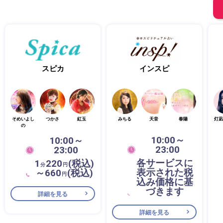
スピカ
インスピ
そめいよし
つかさ
紅玉
みちる
天音
春陽
灯凪
の
10:00～
10:00～
23:00
23:00
各サービスに
1
220
(税込)
分
円
表示された税
～660
(税込)
円
込み価格に基
づきます
詳細を見る
詳細を見る