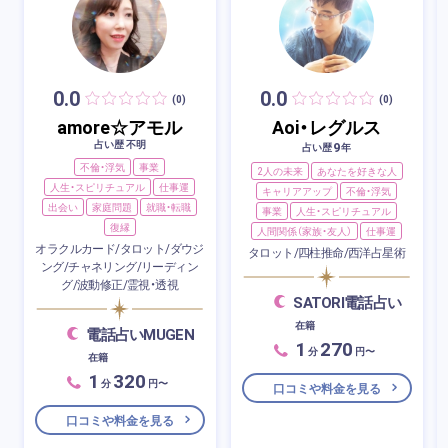
0.0
0.0
(0)
(0)
amore☆アモル
Aoi・レグルス
占い歴 不明
9
占い歴
年
不倫・浮気
事業
2人の未来
あなたを好きな人
人生・スピリチュアル
仕事運
キャリアアップ
不倫・浮気
出会い
家庭問題
就職・転職
事業
人生・スピリチュアル
復縁
人間関係（家族・友人）
仕事運
オラクルカード/タロット/ダウジ
タロット/四柱推命/西洋占星術
ング/チャネリング/リーディン
グ/波動修正/霊視・透視
SATORI電話占い
在籍
電話占いMUGEN
1
270
分
円〜
在籍
1
320
分
円〜
口コミや料金を見る
口コミや料金を見る