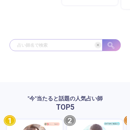
"今"当たると話題の人気占い師
TOP
5
1
2