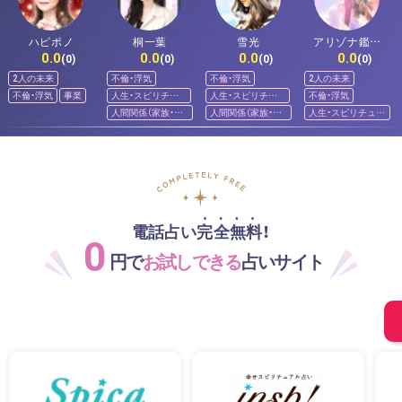
ハピポノ
桐一葉
雪光
アリゾナ鑑定
0.0
0.0
0.0
0.0
★Ayumi〜愛結
(0)
(0)
(0)
(0)
実
2人の未来
不倫・浮気
不倫・浮気
2人の未来
不倫・浮気
事業
人生・スピリチュ
人生・スピリチュ
不倫・浮気
アル
アル
人間関係（家族・友
人間関係（家族・友
人生・スピリチュア
人）
人）
ル
電話占い完全無料！
0
円で
お試しできる
占いサイト