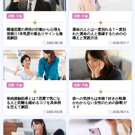
恋愛・不倫
恋愛・不倫
職場恋愛の男性の行動から心理を
運命の人とは一度別れる？一度別
深掘り！本気度や脈ありサインも徹
れた運命の人と復縁するための心
底解説
構えと実践方法
2025/05/28
2025/02/17
恋愛・不倫
恋愛・不倫
単純接触効果とは？恋愛で気にな
彼への気持ちは本物？好きか執着
る人と距離を縮めるコツを具体例
かわからない女性のための診断ガ
を交えて解説
イド
2025/04/25
2025/05/16