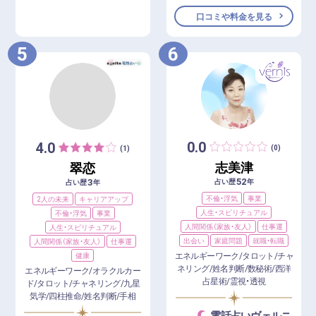
口コミや料金を見る
5
6
0.0
4.0
(0)
(1)
志美津
翠恋
52
3
占い歴
年
占い歴
年
不倫・浮気
事業
2人の未来
キャリアアップ
人生・スピリチュアル
不倫・浮気
事業
人間関係（家族・友人）
仕事運
人生・スピリチュアル
出会い
家庭問題
就職・転職
人間関係（家族・友人）
仕事運
エネルギーワーク/タロット/チャ
健康
ネリング/姓名判断/数秘術/西洋
エネルギーワーク/オラクルカー
占星術/霊視・透視
ド/タロット/チャネリング/九星
気学/四柱推命/姓名判断/手相
電話占いヴェルニ