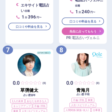
エキサイト電話占
在籍
1
240
い
在籍
分
円〜
1
396
分
円〜
口コミや料金を見る
口コミや料金を見る
先生に占ってもらう
PR:電話占いヴェルニ
7
8
0.0
0.0
(0)
(0)
草彅健太
青海月
占い歴 不明
8
占い歴
年
不倫・浮気
事業
2人の未来
あなたを好きな人
人生・スピリチュアル
キャリアアップ
不倫・浮気
人間関係（家族・友人）
仕事運
事業
人生・スピリチュアル