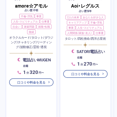
amore☆アモル
Aoi・レグルス
占い歴 不明
9
占い歴
年
不倫・浮気
事業
2人の未来
あなたを好きな人
人生・スピリチュアル
仕事運
キャリアアップ
不倫・浮気
出会い
家庭問題
就職・転職
事業
人生・スピリチュアル
復縁
人間関係（家族・友人）
仕事運
オラクルカード/タロット/ダウジ
タロット/四柱推命/西洋占星術
ング/チャネリング/リーディン
グ/波動修正/霊視・透視
SATORI電話占い
在籍
電話占いMUGEN
1
270
分
円〜
在籍
1
320
分
円〜
口コミや料金を見る
口コミや料金を見る