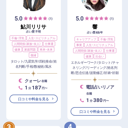
5.0
5.0
(1)
(1)
鮎川リリサ
響
占い歴 不明
46
占い歴
年
不倫・浮気
人生・スピリチュアル
キャリアアップ
不倫・浮気
人間関係（家族・友人）
仕事運
事業
人生・スピリチュアル
健康
家庭問題
将来・未来
人間関係（家族・友人）
仕事運
復縁
健康
出会い
タロット/九星気学/四柱推命/姓
エネルギーワーク/タロット/チャ
名判断/手相/数秘術/風水
ネリング/リーディング/姓名判
断/思念伝達/波動修正/祈祷・祈願
クォーレ
在籍
1
187
電話占いリノア
分
円〜
在籍
1
380
口コミや料金を見る
分
円〜
口コミや料金を見る
4
3