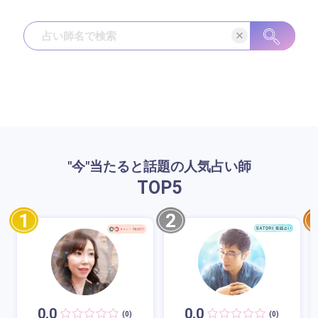
"今"当たると話題の人気占い師
TOP
5
1
2
0.0
0.0
(0)
(0)