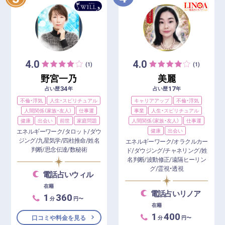
4.0
4.0
(1)
(1)
野宮一乃
美麗
34
17
占い歴
年
占い歴
年
不倫・浮気
人生・スピリチュアル
キャリアアップ
不倫・浮気
人間関係（家族・友人）
仕事運
事業
人生・スピリチュアル
健康
出会い
前世
家庭問題
人間関係（家族・友人）
仕事運
エネルギーワーク/タロット/ダウ
健康
出会い
ジング/九星気学/四柱推命/姓名
エネルギーワーク/オラクルカー
判断/思念伝達/数秘術
ド/ダウジング/チャネリング/姓
名判断/波動修正/遠隔ヒーリン
グ/霊視・透視
電話占いウィル
在籍
電話占いリノア
1
360
分
円〜
在籍
1
400
口コミや料金を見る
分
円〜