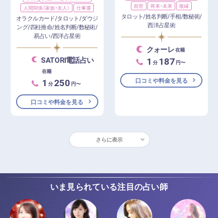
前世
将来・未来
復縁
人間関係（家族・友人）
仕事運
タロット/姓名判断/手相/数秘術/
オラクルカード/タロット/ダウジ
西洋占星術
ング/四柱推命/姓名判断/数秘術/
易占い/西洋占星術
クォーレ
在籍
1
187
SATORI電話占い
分
円〜
在籍
1
250
口コミや料金を見る
分
円〜
口コミや料金を見る
さらに表示
いま見られている注目の占い師