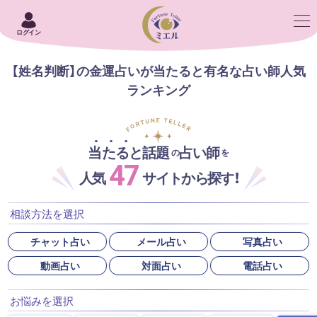
ログイン
【姓名判断】の金運占いが当たると有名な占い師人気
ランキング
当たると話題
占い師
の
を
47
人気
サイトから探す！
相談方法を選択
チャット占い
メール占い
写真占い
動画占い
対面占い
電話占い
お悩みを選択