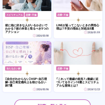
スピリチュアル
恋愛・不倫
恋愛・不倫
彼に他に好きな人がいるか占いで
LINEが返ってこないときの男性心
わかる？彼の本音と取るべき5つの
理は？不安の理由と対処法5選
アクション
2026/01/09
2026/03/08
当たる占い師
恋愛・不倫
【自分がわからない】HSP・自己理
「これって復縁の前兆？」復縁に近
解・自己肯定感向上を助ける占い
づいてるサイン10選とスピリチュ
師7選
アルな意味とは？
2026/05/06
2024/12/23