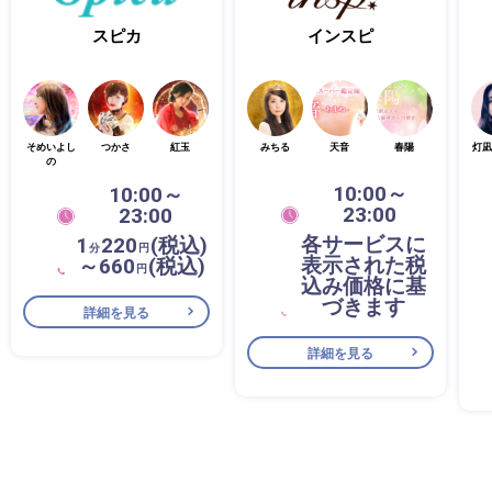
スピカ
インスピ
そめいよし
つかさ
紅玉
みちる
天音
春陽
灯凪
の
10:00～
10:00～
23:00
23:00
各サービスに
1
220
(税込)
分
円
表示された税
～660
(税込)
円
込み価格に基
づきます
詳細を見る
詳細を見る