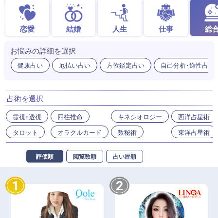
恋愛
結婚
人生
仕事
総
お悩みの詳細を選択
健康占い
厄払い占い
方位鑑定占い
自己分析・適性占い
占術を選択
霊視・透視
四柱推命
キネシオロジー
西洋占星術
タロット
オラクルカード
数秘術
東洋占星術
評価順
閲覧数順
占い歴順
1
2