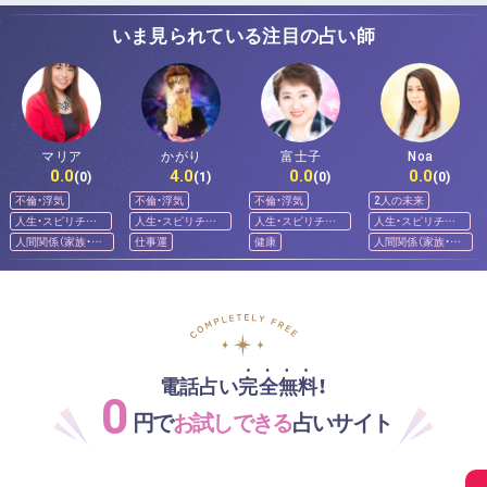
いま見られている注目の占い師
マリア
かがり
富士子
Noa
0.0
4.0
0.0
0.0
(0)
(1)
(0)
(0)
不倫・浮気
不倫・浮気
不倫・浮気
2人の未来
人生・スピリチュ
人生・スピリチュ
人生・スピリチュ
人生・スピリチュ
アル
アル
アル
アル
人間関係（家族・友
仕事運
健康
人間関係（家族・友
人）
人）
電話占い完全無料！
0
円で
お試しできる
占いサイト