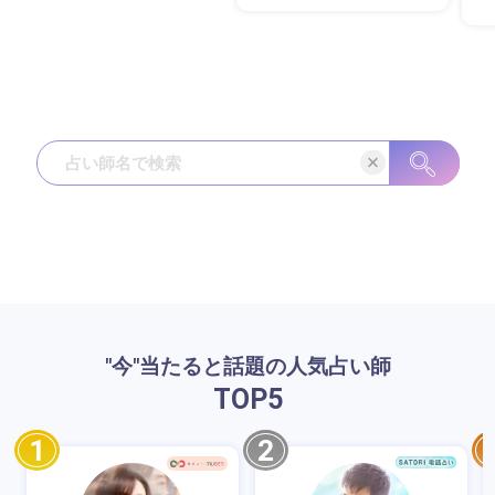
"今"当たると話題の人気占い師
TOP
5
1
2