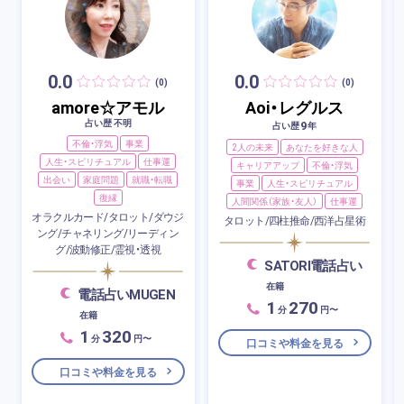
0.0
0.0
(0)
(0)
amore☆アモル
Aoi・レグルス
占い歴 不明
9
占い歴
年
不倫・浮気
事業
2人の未来
あなたを好きな人
人生・スピリチュアル
仕事運
キャリアアップ
不倫・浮気
出会い
家庭問題
就職・転職
事業
人生・スピリチュアル
復縁
人間関係（家族・友人）
仕事運
オラクルカード/タロット/ダウジ
タロット/四柱推命/西洋占星術
ング/チャネリング/リーディン
グ/波動修正/霊視・透視
SATORI電話占い
在籍
電話占いMUGEN
1
270
分
円〜
在籍
1
320
分
円〜
口コミや料金を見る
口コミや料金を見る