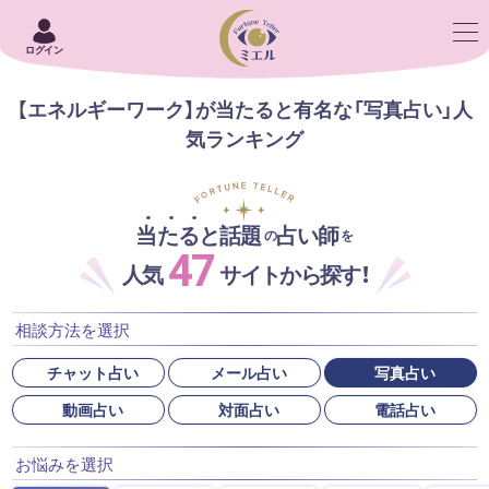
ログイン
【エネルギーワーク】が当たると有名な「写真占い」人
気ランキング
当たると話題
占い師
の
を
47
人気
サイトから探す！
相談方法を選択
チャット占い
メール占い
写真占い
動画占い
対面占い
電話占い
お悩みを選択