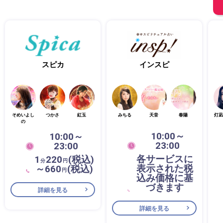
スピカ
インスピ
そめいよし
つかさ
紅玉
みちる
天音
春陽
灯凪
の
10:00～
10:00～
23:00
23:00
各サービスに
1
220
(税込)
分
円
表示された税
～660
(税込)
円
込み価格に基
づきます
詳細を見る
詳細を見る