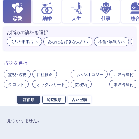
恋愛
結婚
人生
仕事
総
お悩みの詳細を選択
2人の未来占い
あなたを好きな人占い
不倫・浮気占い
出
占術を選択
霊視・透視
四柱推命
キネシオロジー
西洋占星術
タロット
オラクルカード
数秘術
東洋占星術
評価順
閲覧数順
占い歴順
見つかりません。