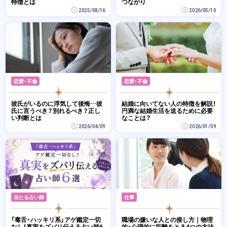
特徴とは
つながり
2025/08/16
2026/05/10
恋愛・不倫
恋愛・不倫
彼氏がいるのに浮気して後悔…彼
結婚に向いてない人の特徴を解説！
氏に言うべき？別れるべき？正し
円満な結婚生活を送るために必要
い判断とは
なことは？
2026/04/09
2026/01/09
当たる占い師
仕事
「毒舌・ハッキリ系」アゲ鑑定一切
職場の嫌いな人との接し方｜物理
なし！真実をズバリ伝える占い師6
的・心理的に距離をとる4つの方法