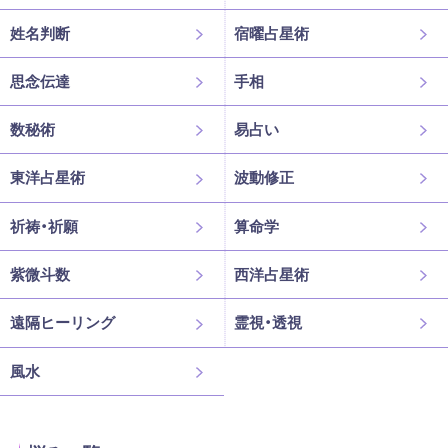
姓名判断
宿曜占星術
思念伝達
手相
数秘術
易占い
東洋占星術
波動修正
祈祷・祈願
算命学
紫微斗数
西洋占星術
遠隔ヒーリング
霊視・透視
風水