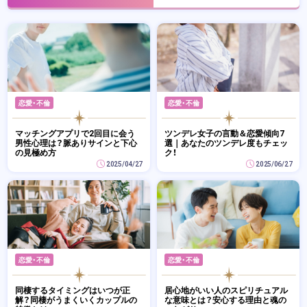
恋愛・不倫
恋愛・不倫
マッチングアプリで2回目に会う
ツンデレ女子の言動＆恋愛傾向7
男性心理は？脈ありサインと下心
選｜あなたのツンデレ度もチェッ
の見極め方
ク！
2025/04/27
2025/06/27
恋愛・不倫
恋愛・不倫
同棲するタイミングはいつが正
居心地がいい人のスピリチュアル
解？同棲がうまくいくカップルの
な意味とは？安心する理由と魂の