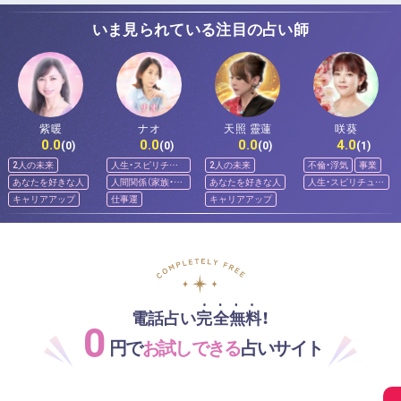
いま見られている注目の占い師
紫暖
ナオ
天照 靈蓮
咲葵
0.0
0.0
0.0
4.0
(0)
(0)
(0)
(1)
2人の未来
人生・スピリチュ
2人の未来
不倫・浮気
事業
アル
あなたを好きな人
人間関係（家族・友
あなたを好きな人
人生・スピリチュア
人）
ル
キャリアアップ
仕事運
キャリアアップ
電話占い完全無料！
0
円で
お試しできる
占いサイト