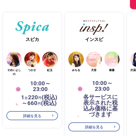
スピカ
インスピ
そめいよし
つかさ
紅玉
みちる
天音
春陽
灯凪
の
10:00～
10:00～
23:00
23:00
各サービスに
1
220
(税込)
分
円
表示された税
～660
(税込)
円
込み価格に基
づきます
詳細を見る
詳細を見る