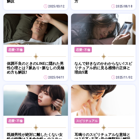
解説
方
2025/03/12
2025/08/18
恋愛・不倫
恋愛・不倫
体調不良のときのLINEに隠れた男
なんで好きなのかわからない！スピ
性心理とは？脈あり・脈なしの見極
リチュアル的に見る感情の正体と
め方も解説！
理由5選
2025/04/11
2025/11/02
恋愛・不倫
スピリチュアル
既婚男性が絶対に離したくない女
耳鳴りのスピリチュアルな意味と
性の特徴は？本命女性へのステッ
は？右耳・左耳・音の種類別に解説