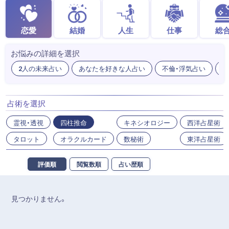
恋愛
結婚
人生
仕事
総
お悩みの詳細を選択
2人の未来占い
あなたを好きな人占い
不倫・浮気占い
出
占術を選択
霊視・透視
四柱推命
キネシオロジー
西洋占星術
タロット
オラクルカード
数秘術
東洋占星術
評価順
閲覧数順
占い歴順
見つかりません。