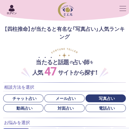
ログイン
【四柱推命】が当たると有名な「写真占い」人気ランキ
ング
当たると話題
占い師
の
を
47
人気
サイトから探す！
相談方法を選択
チャット占い
メール占い
写真占い
動画占い
対面占い
電話占い
お悩みを選択