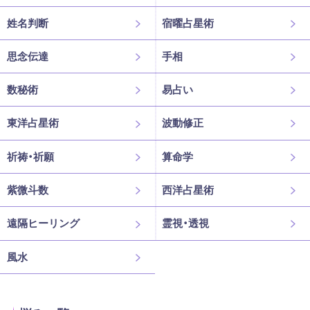
姓名判断
宿曜占星術
思念伝達
手相
数秘術
易占い
東洋占星術
波動修正
祈祷・祈願
算命学
紫微斗数
西洋占星術
遠隔ヒーリング
霊視・透視
風水