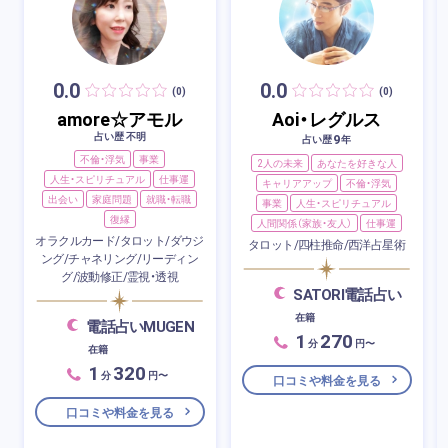
0.0
0.0
(0)
(0)
amore☆アモル
Aoi・レグルス
占い歴 不明
9
占い歴
年
不倫・浮気
事業
2人の未来
あなたを好きな人
人生・スピリチュアル
仕事運
キャリアアップ
不倫・浮気
出会い
家庭問題
就職・転職
事業
人生・スピリチュアル
復縁
人間関係（家族・友人）
仕事運
オラクルカード/タロット/ダウジ
タロット/四柱推命/西洋占星術
ング/チャネリング/リーディン
グ/波動修正/霊視・透視
SATORI電話占い
在籍
電話占いMUGEN
1
270
分
円〜
在籍
1
320
分
円〜
口コミや料金を見る
口コミや料金を見る