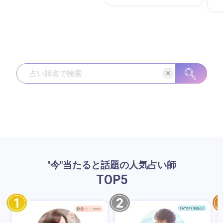
"今"当たると話題の人気占い師
TOP
5
1
2