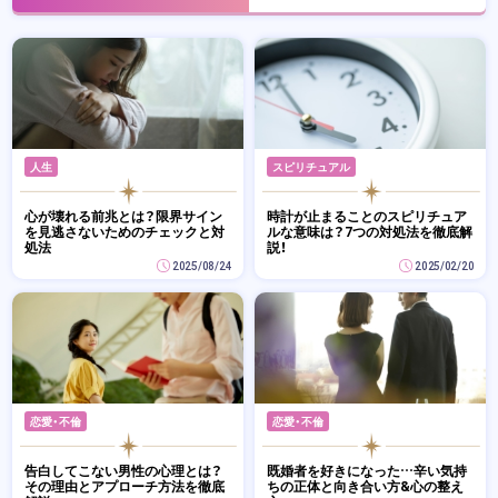
人生
スピリチュアル
心が壊れる前兆とは？限界サイン
時計が止まることのスピリチュア
を見逃さないためのチェックと対
ルな意味は？7つの対処法を徹底解
処法
説！
2025/08/24
2025/02/20
恋愛・不倫
恋愛・不倫
告白してこない男性の心理とは？
既婚者を好きになった…辛い気持
その理由とアプローチ方法を徹底
ちの正体と向き合い方&心の整え