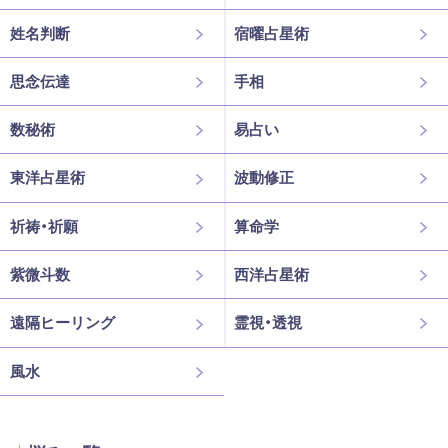
姓名判断
宿曜占星術
思念伝達
手相
数秘術
易占い
東洋占星術
波動修正
祈祷・祈願
算命学
紫微斗数
西洋占星術
遠隔ヒーリング
霊視・透視
風水