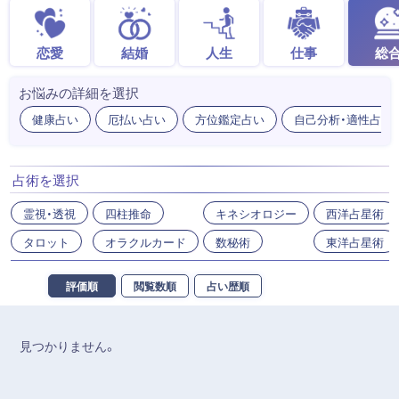
恋愛
結婚
人生
仕事
総
お悩みの詳細を選択
健康占い
厄払い占い
方位鑑定占い
自己分析・適性占い
占術を選択
霊視・透視
四柱推命
キネシオロジー
西洋占星術
タロット
オラクルカード
数秘術
東洋占星術
評価順
閲覧数順
占い歴順
見つかりません。