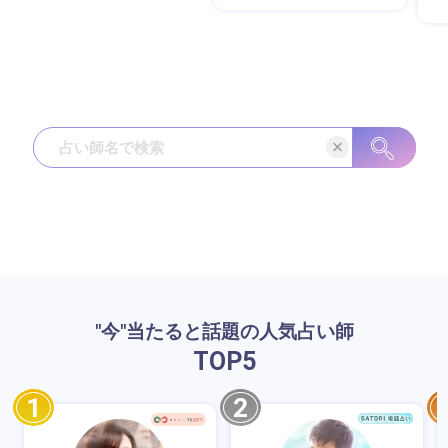
"今"当たると話題の人気占い師
TOP
5
1
2