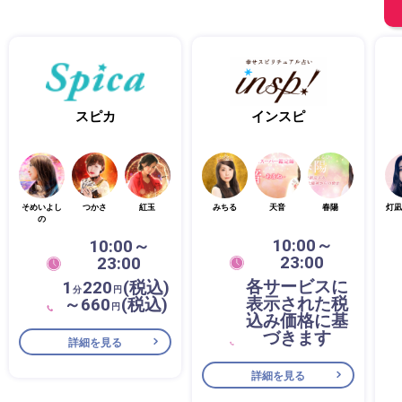
スピカ
インスピ
そめいよし
つかさ
紅玉
みちる
天音
春陽
灯凪
の
10:00～
10:00～
23:00
23:00
各サービスに
1
220
(税込)
分
円
表示された税
～660
(税込)
円
込み価格に基
づきます
詳細を見る
詳細を見る