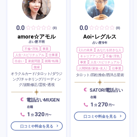
0.0
0.0
(0)
(0)
amore☆アモル
Aoi・レグルス
占い歴 不明
9
占い歴
年
不倫・浮気
事業
2人の未来
あなたを好きな人
人生・スピリチュアル
仕事運
キャリアアップ
不倫・浮気
出会い
家庭問題
就職・転職
事業
人生・スピリチュアル
復縁
人間関係（家族・友人）
仕事運
オラクルカード/タロット/ダウジ
タロット/四柱推命/西洋占星術
ング/チャネリング/リーディン
グ/波動修正/霊視・透視
SATORI電話占い
在籍
電話占いMUGEN
1
270
分
円〜
在籍
1
320
分
円〜
口コミや料金を見る
口コミや料金を見る