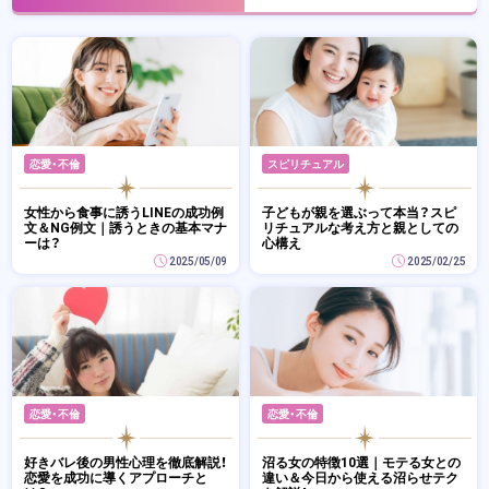
恋愛・不倫
スピリチュアル
女性から食事に誘うLINEの成功例
子どもが親を選ぶって本当？スピ
文＆NG例文｜誘うときの基本マナ
リチュアルな考え方と親としての
ーは？
心構え
2025/05/09
2025/02/25
恋愛・不倫
恋愛・不倫
好きバレ後の男性心理を徹底解説！
沼る女の特徴10選｜モテる女との
恋愛を成功に導くアプローチと
違い＆今日から使える沼らせテク