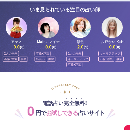
いま見られている注目の占い師
アヤノ
Maina マイナ
彩色
八戸かい Kai-
0.0
0.0
2.0
0.0
Hachinohe
(0)
(0)
(1)
(0)
2人の未来
不倫・浮気
2人の未来
キャリアアップ
不倫・浮気
事業
出会い
復縁
キャリアアップ
不倫・浮気
事業
不倫・浮気
電話占い完全無料！
0
円で
お試しできる
占いサイト