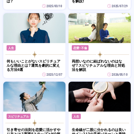
は？
を解説！
2025/03/10
2025/07/29
人生
恋愛・不倫
何もいいことがないスピリチュア
両想いなのに結ばれないのはな
ルな理由とは？運気を劇的に変え
ぜ？スピリチュアルな理由と対処
る方法6選
法を解説
2025/12/07
2026/05/10
スピリチュアル
人生
引き寄せの法則を恋愛に活かすや
生命線が二股に分かれるのは良い
り方とは？実践5ステップとNG例
サイン？12の手相パターンと意味