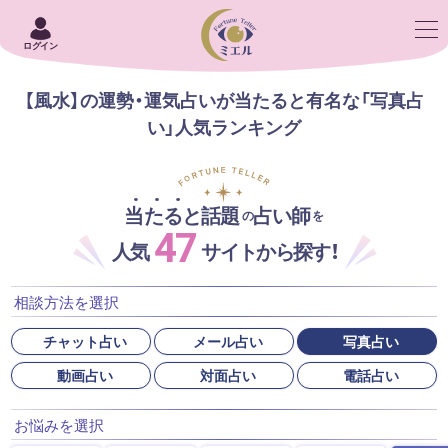
ログイン
【風水】の運勢・運気占いが当たると有名な「写真占
い」人気ランキング
当たると話題
占い師
の
を
47
人気
サイトから探す！
相談方法を選択
チャット占い
メール占い
写真占い
動画占い
対面占い
電話占い
お悩みを選択