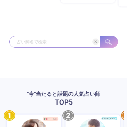
"今"当たると話題の人気占い師
TOP
5
1
2