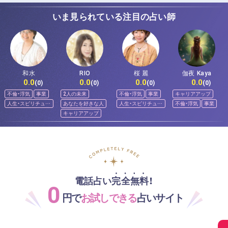
いま見られている注目の占い師
和水
RIO
桜 麗
伽夜 Kaya
0.0
0.0
0.0
0.0
(0)
(0)
(0)
(0)
不倫・浮気
事業
2人の未来
不倫・浮気
事業
キャリアアップ
人生・スピリチュア
あなたを好きな人
人生・スピリチュア
不倫・浮気
事業
ル
ル
キャリアアップ
電話占い完全無料！
0
円で
お試しできる
占いサイト