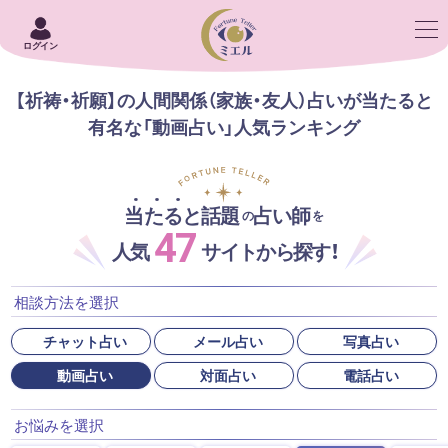
ログイン
【祈祷・祈願】の人間関係（家族・友人）占いが当たると
有名な「動画占い」人気ランキング
当たると話題
占い師
の
を
47
人気
サイトから探す！
相談方法を選択
チャット占い
メール占い
写真占い
動画占い
対面占い
電話占い
お悩みを選択