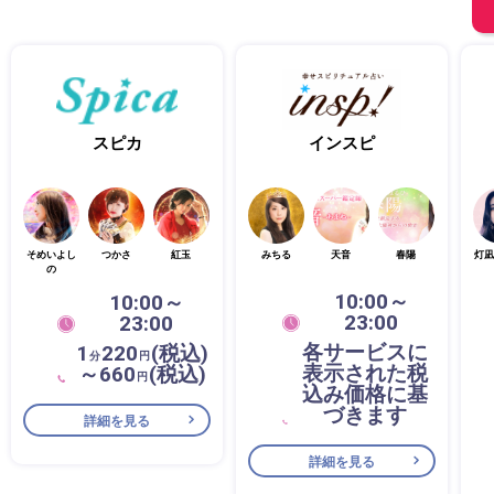
スピカ
インスピ
そめいよし
つかさ
紅玉
みちる
天音
春陽
灯凪
の
10:00～
10:00～
23:00
23:00
各サービスに
1
220
(税込)
分
円
表示された税
～660
(税込)
円
込み価格に基
づきます
詳細を見る
詳細を見る