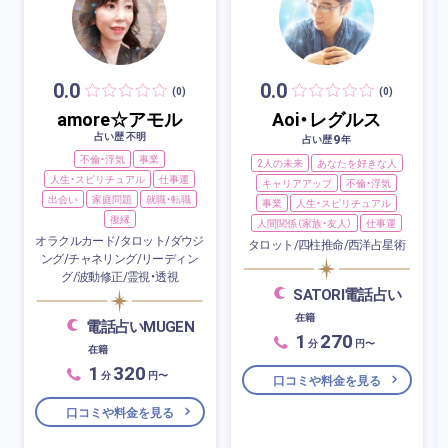
0.0
0.0
(0)
(0)
amore☆アモル
Aoi・レグルス
占い歴 不明
9
占い歴
年
不倫・浮気
事業
2人の未来
あなたを好きな人
人生・スピリチュアル
仕事運
キャリアアップ
不倫・浮気
出会い
家庭問題
就職・転職
事業
人生・スピリチュアル
復縁
人間関係（家族・友人）
仕事運
オラクルカード/タロット/ダウジ
タロット/四柱推命/西洋占星術
ング/チャネリング/リーディン
グ/波動修正/霊視・透視
SATORI電話占い
在籍
電話占いMUGEN
1
270
分
円〜
在籍
1
320
分
円〜
口コミや料金を見る
口コミや料金を見る