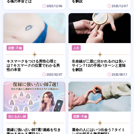
る魂の本音とは
を解説
2025/12/06
2025/12/07
恋愛・不倫
人生
キスマークをつける男性心理と
生命線が二股に分かれるのは良い
は？キスマークの位置でわかる男
サイン？12の手相パターンと意味
性の本音
を解説
2025/02/07
2025/08/11
当たる占い師
恋愛・不倫
復縁に強い占い師7選！連絡を引き
運命の人にはいつ出会う？タイミ
寄せる当たる電話占い
ングや前兆を徹底解説！