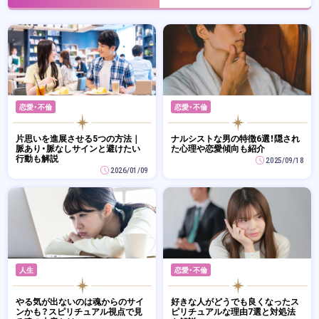
恋愛・不倫
恋愛・不倫
片思いを進展させる5つの方法｜
ナルシストな男の特徴6選！隠され
脈あり・脈なしサインと避けたい
た心理や恋愛傾向も紹介
行動も解説
2025/09/18
2026/01/09
人生
恋愛・不倫
やる気が出ないのは魂からのサイ
好きな人がどうでも良くなったス
ンかも？スピリチュアル視点で見
ピリチュアルな理由7選と対処法