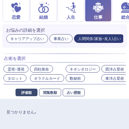
恋愛
結婚
人生
仕事
総
お悩みの詳細を選択
キャリアアップ占い
事業占い
人間関係（家族・友人）占い
占術を選択
霊視・透視
四柱推命
キネシオロジー
西洋占星術
タロット
オラクルカード
数秘術
東洋占星術
評価順
閲覧数順
占い歴順
見つかりません。