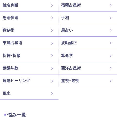
姓名判断
宿曜占星術
思念伝達
手相
数秘術
易占い
東洋占星術
波動修正
祈祷・祈願
算命学
紫微斗数
西洋占星術
遠隔ヒーリング
霊視・透視
風水
悩み一覧