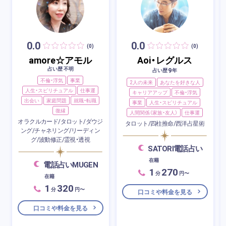
0.0
0.0
(0)
(0)
amore☆アモル
Aoi・レグルス
占い歴 不明
9
占い歴
年
不倫・浮気
事業
2人の未来
あなたを好きな人
人生・スピリチュアル
仕事運
キャリアアップ
不倫・浮気
出会い
家庭問題
就職・転職
事業
人生・スピリチュアル
復縁
人間関係（家族・友人）
仕事運
オラクルカード/タロット/ダウジ
タロット/四柱推命/西洋占星術
ング/チャネリング/リーディン
グ/波動修正/霊視・透視
SATORI電話占い
在籍
電話占いMUGEN
1
270
分
円〜
在籍
1
320
分
円〜
口コミや料金を見る
口コミや料金を見る