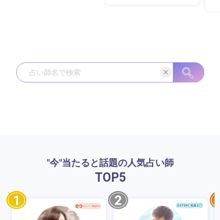
"今"当たると話題の人気占い師
TOP
5
1
2