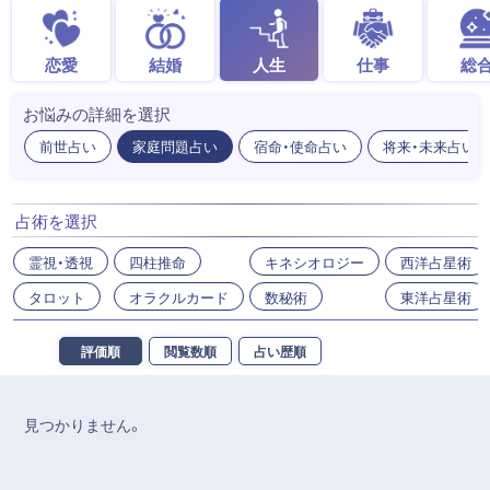
恋愛
結婚
人生
仕事
総
お悩みの詳細を選択
前世占い
家庭問題占い
宿命・使命占い
将来・未来占い
占術を選択
霊視・透視
四柱推命
キネシオロジー
西洋占星術
タロット
オラクルカード
数秘術
東洋占星術
評価順
閲覧数順
占い歴順
見つかりません。