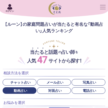
ログイン
【ルーン】の家庭問題占いが当たると有名な「動画占
い」人気ランキング
当たると話題
占い師
の
を
47
人気
サイトから探す！
相談方法を選択
チャット占い
メール占い
写真占い
動画占い
対面占い
電話占い
お悩みを選択