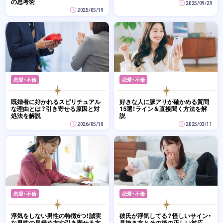
の思考術
2025/09/29
2025/05/19
恋愛・不倫
恋愛・不倫
既婚者に好かれるスピリチュアル
好きな人に脈アリか確かめる質問
な理由とは？引き寄せる原因と対
15選！ライン＆直接聞く方法を解
処法を解説
説
2026/05/10
2025/03/11
恋愛・不倫
恋愛・不倫
浮気をしない男性の特徴6つ！誠実
彼氏が浮気してる？怪しいサイン・
な男性の見極め方や引き寄せる方
見抜き方とその後の正しい対応