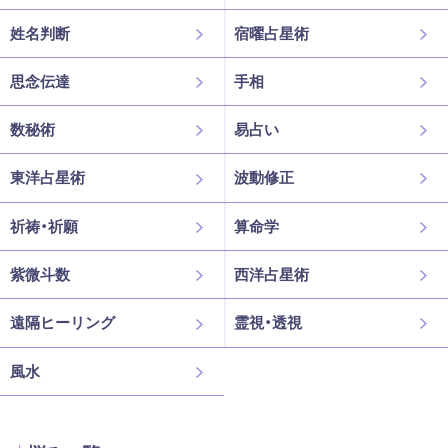
姓名判断
宿曜占星術
思念伝達
手相
数秘術
易占い
東洋占星術
波動修正
祈祷・祈願
算命学
紫微斗数
西洋占星術
遠隔ヒーリング
霊視・透視
風水