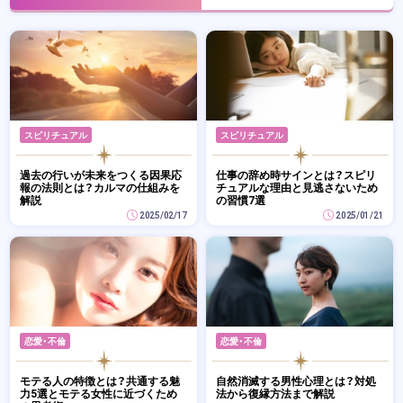
スピリチュアル
スピリチュアル
過去の行いが未来をつくる因果応
仕事の辞め時サインとは？スピリ
報の法則とは？カルマの仕組みを
チュアルな理由と見逃さないため
解説
の習慣7選
2025/02/17
2025/01/21
恋愛・不倫
恋愛・不倫
モテる人の特徴とは？共通する魅
自然消滅する男性心理とは？対処
力5選とモテる女性に近づくため
法から復縁方法まで解説