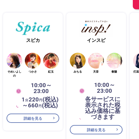
スピカ
インスピ
そめいよし
つかさ
紅玉
みちる
天音
春陽
灯凪
の
10:00～
10:00～
23:00
23:00
各サービスに
1
220
(税込)
分
円
表示された税
～660
(税込)
円
込み価格に基
づきます
詳細を見る
詳細を見る