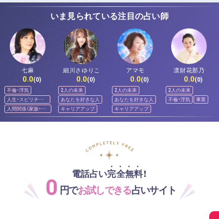
いま見られている注目の占い師
七麻
細川さゆりこ
アマモ
凛財花那乃
0.0
0.0
0.0
0.0
(0)
(0)
(0)
(0)
不倫・浮気
2人の未来
2人の未来
2人の未来
人生・スピリチュ
あなたを好きな人
あなたを好きな人
不倫・浮気
事業
アル
人間関係（家族・友
キャリアアップ
キャリアアップ
人）
電話占い完全無料！
0
円で
お試しできる
占いサイト