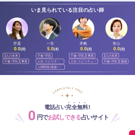
いま見られている注目の占い師
空遥
一生
禾帆
笑心
0.0
5.0
0.0
0.0
(0)
(4)
(0)
(0)
2人の未来
不倫・浮気
不倫・浮気
事業
2人の未来
不倫・浮気
事業
人生・スピリチュ
人生・スピリチュア
不倫・浮気
復縁
アル
ル
人間関係（家族・友
人）
電話占い完全無料！
0
円で
お試しできる
占いサイト