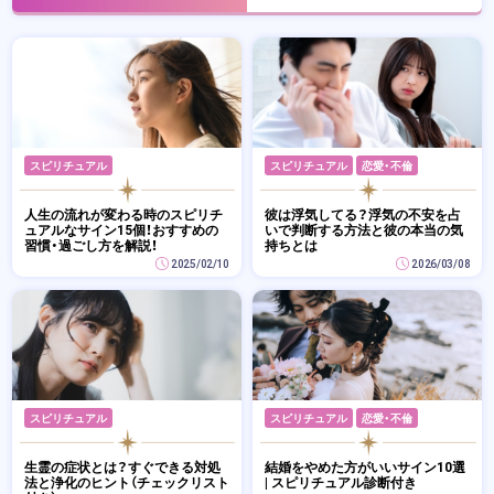
スピリチュアル
スピリチュアル
恋愛・不倫
人生の流れが変わる時のスピリチ
彼は浮気してる？浮気の不安を占
ュアルなサイン15個！おすすめの
いで判断する方法と彼の本当の気
習慣・過ごし方を解説！
持ちとは
2025/02/10
2026/03/08
スピリチュアル
スピリチュアル
恋愛・不倫
生霊の症状とは？すぐできる対処
結婚をやめた方がいいサイン10選
法と浄化のヒント（チェックリスト
| スピリチュアル診断付き