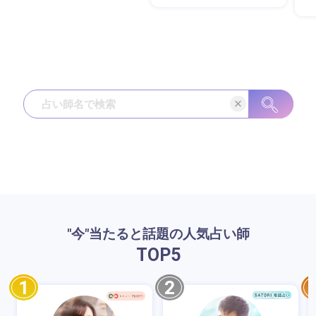
"今"当たると話題の人気占い師
TOP
5
1
2