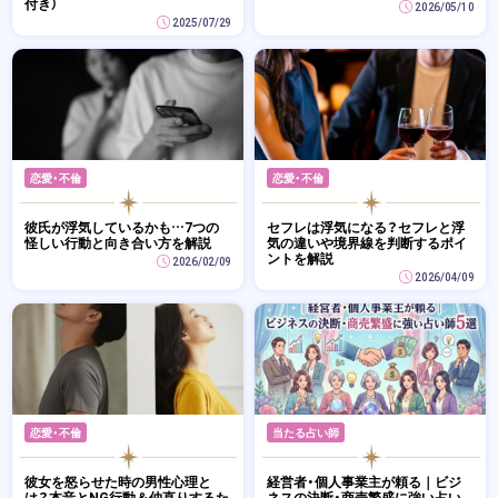
付き）
2026/05/10
2025/07/29
恋愛・不倫
恋愛・不倫
彼氏が浮気しているかも…7つの
セフレは浮気になる？セフレと浮
怪しい行動と向き合い方を解説
気の違いや境界線を判断するポイ
ントを解説
2026/02/09
2026/04/09
恋愛・不倫
当たる占い師
彼女を怒らせた時の男性心理と
経営者・個人事業主が頼る｜ビジ
は？本音とNG行動＆仲直りするた
ネスの決断・商売繁盛に強い占い