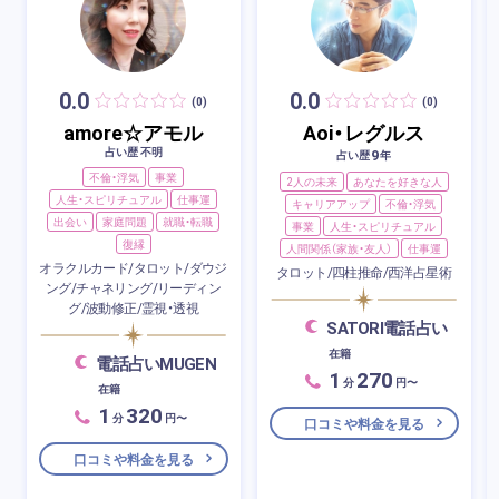
0.0
0.0
(0)
(0)
amore☆アモル
Aoi・レグルス
占い歴 不明
9
占い歴
年
不倫・浮気
事業
2人の未来
あなたを好きな人
人生・スピリチュアル
仕事運
キャリアアップ
不倫・浮気
出会い
家庭問題
就職・転職
事業
人生・スピリチュアル
復縁
人間関係（家族・友人）
仕事運
オラクルカード/タロット/ダウジ
タロット/四柱推命/西洋占星術
ング/チャネリング/リーディン
グ/波動修正/霊視・透視
SATORI電話占い
在籍
電話占いMUGEN
1
270
分
円〜
在籍
1
320
分
円〜
口コミや料金を見る
口コミや料金を見る