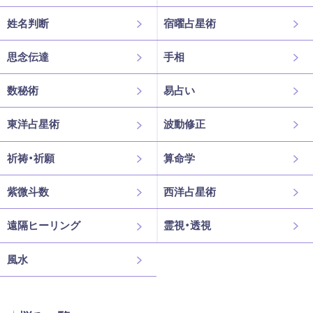
姓名判断
宿曜占星術
思念伝達
手相
数秘術
易占い
東洋占星術
波動修正
祈祷・祈願
算命学
紫微斗数
西洋占星術
遠隔ヒーリング
霊視・透視
風水