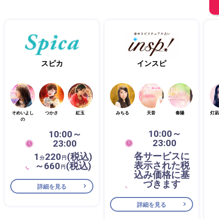
スピカ
インスピ
そめいよし
つかさ
紅玉
みちる
天音
春陽
灯凪
の
10:00～
10:00～
23:00
23:00
各サービスに
1
220
(税込)
分
円
表示された税
～660
(税込)
円
込み価格に基
づきます
詳細を見る
詳細を見る