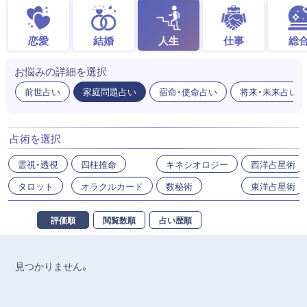
恋愛
結婚
人生
仕事
総
お悩みの詳細を選択
前世占い
家庭問題占い
宿命・使命占い
将来・未来占い
占術を選択
霊視・透視
四柱推命
キネシオロジー
西洋占星術
タロット
オラクルカード
数秘術
東洋占星術
評価順
閲覧数順
占い歴順
見つかりません。