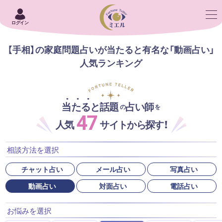
ログイン
【手相】の家庭問題占いが当たると有名な「動画占い」
人気ランキング
当たると話題
占い師
の
を
47
人気
サイトから探す！
相談方法を選択
チャット占い
メール占い
写真占い
動画占い
対面占い
電話占い
お悩みを選択