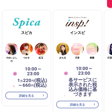
スピカ
インスピ
そめいよし
つかさ
紅玉
みちる
天音
春陽
灯凪
の
10:00～
10:00～
23:00
23:00
各サービスに
1
220
(税込)
分
円
表示された税
～660
(税込)
円
込み価格に基
づきます
詳細を見る
詳細を見る