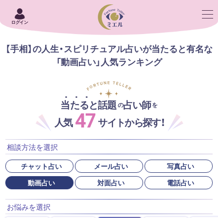
ログイン
【手相】の人生・スピリチュアル占いが当たると有名な
「動画占い」人気ランキング
当たると話題
占い師
の
を
47
人気
サイトから探す！
相談方法を選択
チャット占い
メール占い
写真占い
動画占い
対面占い
電話占い
お悩みを選択