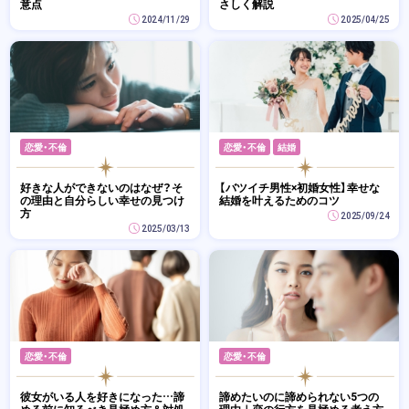
意点
さしく解説
2024/11/29
2025/04/25
恋愛・不倫
恋愛・不倫
結婚
好きな人ができないのはなぜ？そ
【バツイチ男性×初婚女性】幸せな
の理由と自分らしい幸せの見つけ
結婚を叶えるためのコツ
方
2025/09/24
2025/03/13
恋愛・不倫
恋愛・不倫
彼女がいる人を好きになった…諦
諦めたいのに諦められない5つの