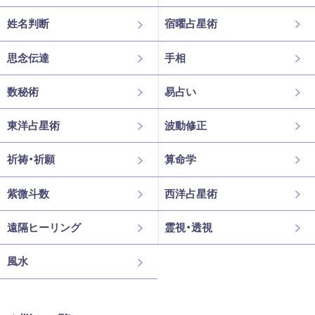
姓名判断
宿曜占星術
思念伝達
手相
数秘術
易占い
東洋占星術
波動修正
祈祷・祈願
算命学
紫微斗数
西洋占星術
遠隔ヒーリング
霊視・透視
風水