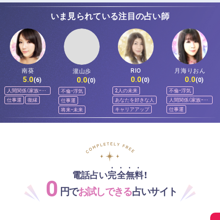
いま見られている注目の占い師
南葵
RIO
月海りおん
瀧山歩
5.0
0.0
0.0
0.0
(6)
(0)
(0)
(0)
人間関係（家族・友
2人の未来
不倫・浮気
不倫・浮気
人）
仕事運
復縁
あなたを好きな人
人間関係（家族・友
仕事運
人）
キャリアアップ
仕事運
将来・未来
電話占い完全無料！
0
円で
お試しできる
占いサイト