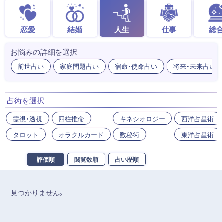
恋愛
結婚
人生
仕事
総
お悩みの詳細を選択
前世占い
家庭問題占い
宿命・使命占い
将来・未来占い
占術を選択
霊視・透視
四柱推命
キネシオロジー
西洋占星術
タロット
オラクルカード
数秘術
東洋占星術
評価順
閲覧数順
占い歴順
見つかりません。