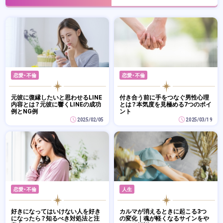
恋愛・不倫
恋愛・不倫
元彼に復縁したいと思わせるLINE
付き合う前に手をつなぐ男性心理
内容とは？元彼に響くLINEの成功
とは？本気度を見極める7つのポイ
例とNG例
ント
2025/02/05
2025/03/19
恋愛・不倫
人生
好きになってはいけない人を好き
カルマが消えるときに起こる3つ
になったら？知るべき対処法と注
の変化｜魂が軽くなるサインをや