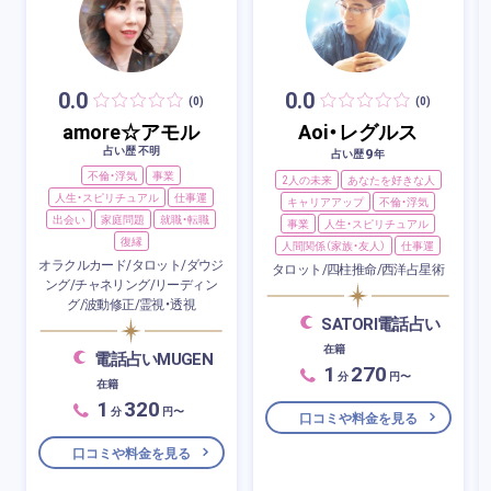
0.0
0.0
(0)
(0)
amore☆アモル
Aoi・レグルス
占い歴 不明
9
占い歴
年
不倫・浮気
事業
2人の未来
あなたを好きな人
人生・スピリチュアル
仕事運
キャリアアップ
不倫・浮気
出会い
家庭問題
就職・転職
事業
人生・スピリチュアル
復縁
人間関係（家族・友人）
仕事運
オラクルカード/タロット/ダウジ
タロット/四柱推命/西洋占星術
ング/チャネリング/リーディン
グ/波動修正/霊視・透視
SATORI電話占い
在籍
電話占いMUGEN
1
270
分
円〜
在籍
1
320
分
円〜
口コミや料金を見る
口コミや料金を見る