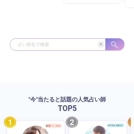
"今"当たると話題の人気占い師
TOP
5
1
2