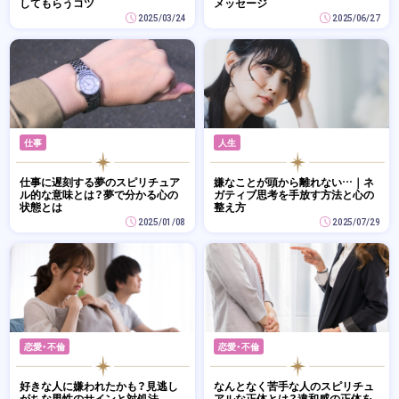
してもらうコツ
メッセージ
2025/03/24
2025/06/27
仕事
人生
仕事に遅刻する夢のスピリチュア
嫌なことが頭から離れない…｜ネ
ル的な意味とは？夢で分かる心の
ガティブ思考を手放す方法と心の
状態とは
整え方
2025/01/08
2025/07/29
恋愛・不倫
恋愛・不倫
好きな人に嫌われたかも？見逃し
なんとなく苦手な人のスピリチュ
がちな男性のサインと対処法
アルな正体とは？違和感の正体を