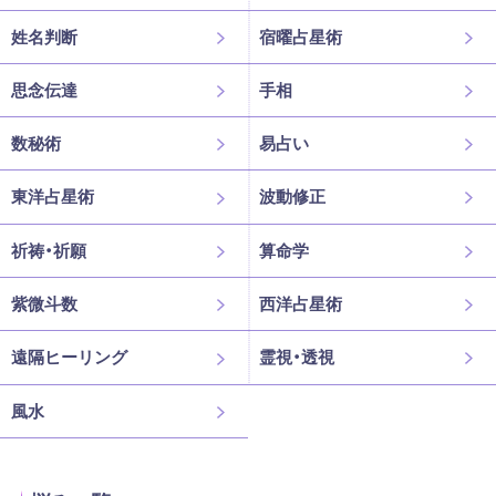
姓名判断
宿曜占星術
思念伝達
手相
数秘術
易占い
東洋占星術
波動修正
祈祷・祈願
算命学
紫微斗数
西洋占星術
遠隔ヒーリング
霊視・透視
風水