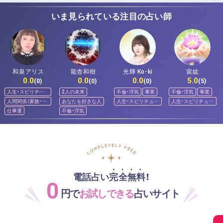
いま見られている注目の占い師
和泉アリス
龍杏和樹
光輝 Ko-ki
宙紘
0.0
0.0
0.0
5.0
(0)
(0)
(0)
(5)
人生・スピリチュ
2人の未来
不倫・浮気
事業
不倫・浮気
事業
アル
人間関係（家族・友
あなたを好きな人
人生・スピリチュア
人生・スピリチュア
人）
ル
ル
仕事運
不倫・浮気
電話占い完全無料！
0
円で
お試しできる
占いサイト