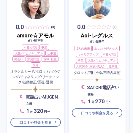
0.0
0.0
(0)
(0)
amore☆アモル
Aoi・レグルス
占い歴 不明
9
占い歴
年
不倫・浮気
事業
2人の未来
あなたを好きな人
人生・スピリチュアル
仕事運
キャリアアップ
不倫・浮気
出会い
家庭問題
就職・転職
事業
人生・スピリチュアル
復縁
人間関係（家族・友人）
仕事運
オラクルカード/タロット/ダウジ
タロット/四柱推命/西洋占星術
ング/チャネリング/リーディン
グ/波動修正/霊視・透視
SATORI電話占い
在籍
電話占いMUGEN
1
270
分
円〜
在籍
1
320
分
円〜
口コミや料金を見る
口コミや料金を見る