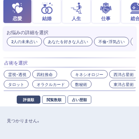
恋愛
結婚
人生
仕事
総
お悩みの詳細を選択
2人の未来占い
あなたを好きな人占い
不倫・浮気占い
出
占術を選択
霊視・透視
四柱推命
キネシオロジー
西洋占星術
タロット
オラクルカード
数秘術
東洋占星術
評価順
閲覧数順
占い歴順
見つかりません。