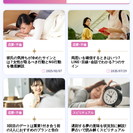
恋愛・不倫
恋愛・不倫
彼氏の気持ちが冷めたサインと
両思いを確信するときはいつ？
は？女性が取るべき行動とNG行動
LINE・目線・会話でわかる7つのサ
を徹底解説
イン
2025/02/07
2025/07/29
恋愛・不倫
スピリチュアル
3回目のデートは重要！付き合う前
遅刻する夢の意味を状況別に解説！
の2人におすすめのプランと告白
夢占いで読み解くスピリチュアル