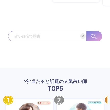
"今"当たると話題の人気占い師
TOP
5
1
2