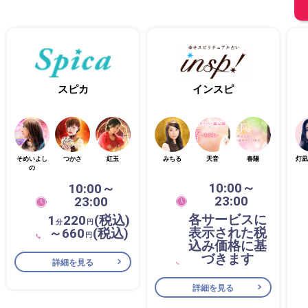
スピカ
インスピ
そめいよし
つかさ
紅玉
みちる
天音
春陽
灯凪
の
10:00～
10:00～
23:00
23:00
各サービスに
1
220
(税込)
分
円
表示された税
～660
(税込)
円
込み価格に基
づきます
詳細を見る
詳細を見る