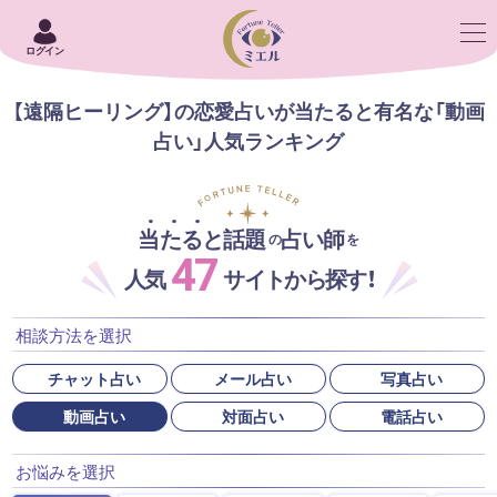
ログイン
【遠隔ヒーリング】の恋愛占いが当たると有名な「動画
占い」人気ランキング
当たると話題
占い師
の
を
47
人気
サイトから探す！
相談方法を選択
チャット占い
メール占い
写真占い
動画占い
対面占い
電話占い
お悩みを選択