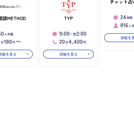
チャット占い
24
相談METHOD
TYP
時間
816
人
50
9:00
2:00
人在籍
〜翌
詳細を
1
180
〜
20
4,400
分
円
分
円
詳細を見る
詳細を見る