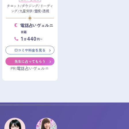
タロット/ダウジング/リーディ
ング/九星気学/霊視・透視
電話占いヴェルニ
在籍
1
440
分
円〜
口コミや料金を見る
先生に占ってもらう
PR:電話占いヴェルニ