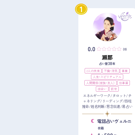
1
0.0
(0)
瀬那
38
占い歴
年
2人の未来
不倫・浮気
事業
人生・スピリチュアル
人間関係（家族・友人）
仕事運
出会い
前世
エネルギーワーク/タロット/チ
ャネリング/リーディング/四柱
推命/姓名判断/思念伝達/易占い
電話占いヴェルニ
在籍
1
500