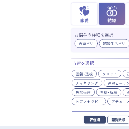
恋愛
結婚
お悩みの詳細を選択
再婚占い
結婚生活占い
占術を選択
霊視・透視
タロット
チャネリング
遠隔ヒーリ
思念伝達
祈祷・祈願
ヒプノセラピー
アチュー
評価順
閲覧数順