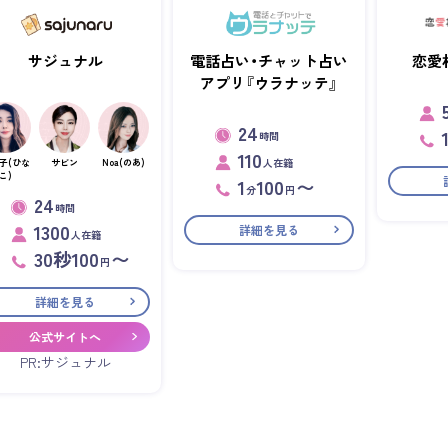
サジュナル
電話占い・チャット占い
恋愛
アプリ『ウラナッテ』
24
時間
110
人在籍
子(ひな
サビン
Noa(のあ)
こ)
1
100
〜
分
円
24
時間
1300
詳細を見る
人在籍
30秒100
〜
円
詳細を見る
公式サイトへ
PR:サジュナル