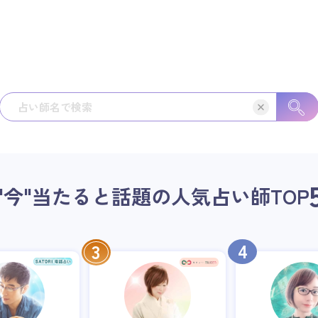
"今"当たると話題の人気占い師
TOP
4
3