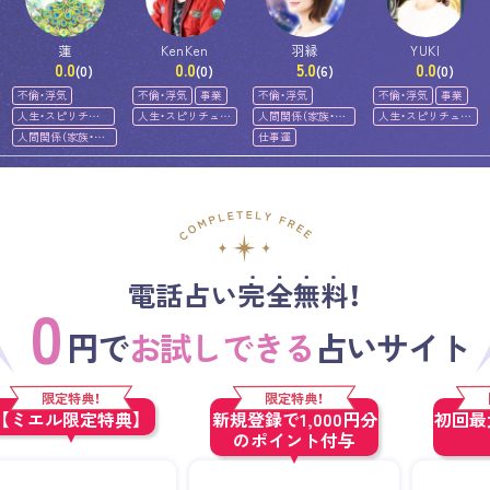
蓮
KenKen
羽縁
YUKI
0.0
0.0
5.0
0.0
(0)
(0)
(6)
(0)
不倫・浮気
不倫・浮気
事業
不倫・浮気
不倫・浮気
事業
人生・スピリチュ
人生・スピリチュア
人間関係（家族・友
人生・スピリチュア
アル
ル
人）
ル
人間関係（家族・友
仕事運
人）
電話占い完全無料！
0
円で
お試しできる
占いサイト
限定特典！
限定特典！
【ミエル限定特典】
新規登録で1,000円分
初回最大
のポイント付与