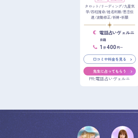
タロット/リーディング/九星気
学/四柱推命/姓名判断/思念伝
達/波動修正/祈祷・祈願
電話占いヴェルニ
在籍
1
400
分
円〜
口コミや料金を見る
先生に占ってもらう
PR:電話占いヴェルニ