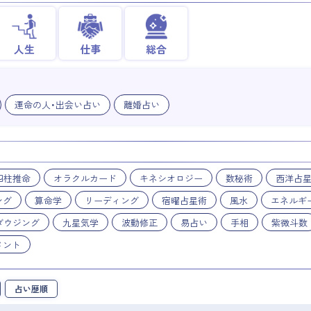
人生
仕事
総合
運命の人・出会い占い
離婚占い
四柱推命
オラクルカード
キネシオロジー
数秘術
西洋占
ング
算命学
リーディング
宿曜占星術
風水
エネルギ
ダウジング
九星気学
波動修正
易占い
手相
紫微斗数
メント
占い歴順