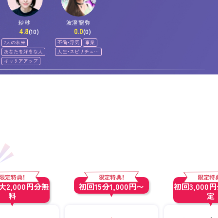
紗紗
波澄龍弥
4.8
0.0
(10)
(0)
2人の未来
不倫・浮気
事業
あなたを好きな人
人生・スピリチュア
ル
キャリアアップ
限定特典！
限定特典！
限定特
2,000円分無
初回15分1,000円〜
初回3,000
料
定