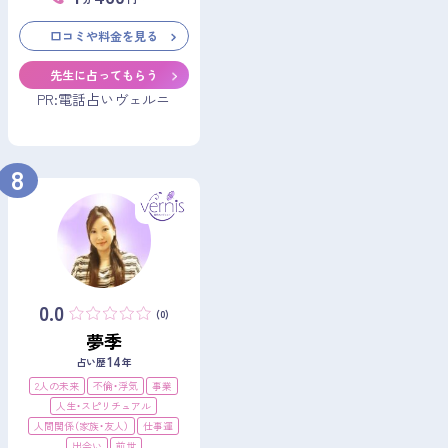
口コミや料金を見る
先生に占ってもらう
PR:電話占いヴェルニ
8
0.0
(0)
夢季
14
占い歴
年
2人の未来
不倫・浮気
事業
人生・スピリチュアル
人間関係（家族・友人）
仕事運
出会い
前世