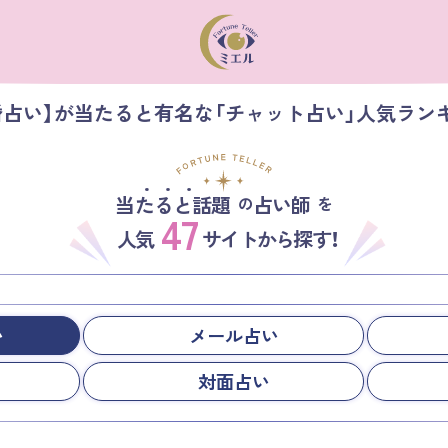
婚占い】が当たると有名な「チャット占い」人気ラン
当たると話題
占い師
の
を
47
人気
サイトから探す！
い
メール占い
対面占い