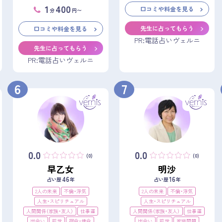
1
400
口コミや料金を見る
分
円〜
先生に占ってもらう
口コミや料金を見る
PR:電話占いヴェルニ
先生に占ってもらう
PR:電話占いヴェルニ
6
7
0.0
0.0
(0)
(0)
早乙女
明沙
46
16
占い歴
年
占い歴
年
2人の未来
不倫・浮気
2人の未来
不倫・浮気
人生・スピリチュアル
人生・スピリチュアル
人間関係（家族・友人）
仕事運
人間関係（家族・友人）
仕事運
出会い
前世
宿命・使命
出会い
前世
家庭問題