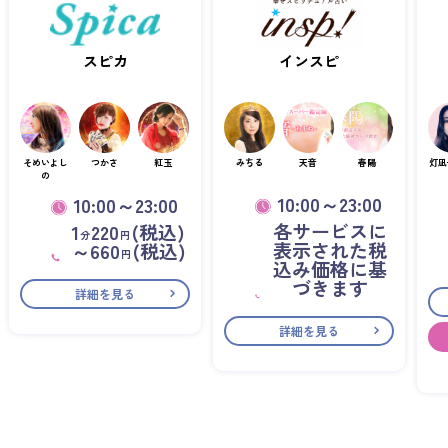
スピカ
インスピ
そめいよし
つかさ
紅玉
みちる
天音
春陽
灯凪
の
10:00～23:00
10:00～23:00
各サービスに
1
220
(税込)
分
円
表示された税
～660
(税込)
円
込み価格に基
づきます
詳細を見る
詳細を見る