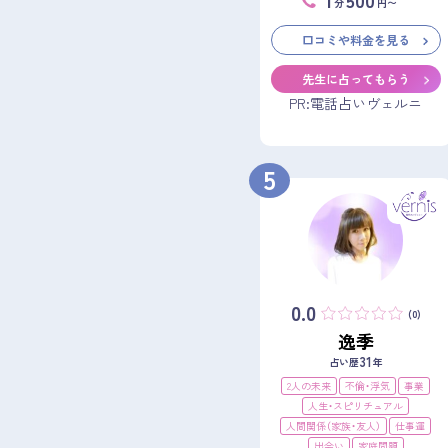
分
円〜
口コミや料金を見る
先生に占ってもらう
PR:電話占いヴェルニ
5
0.0
(0)
逸季
31
占い歴
年
2人の未来
不倫・浮気
事業
人生・スピリチュアル
人間関係（家族・友人）
仕事運
出会い
家庭問題