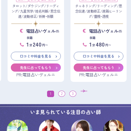
タロット/ダウジング/リーディ
チャネリング/リーディング/思
ング/九星気学/姓名判断/思念伝
念伝達/波動修正/遠隔ヒーリン
達/波動修正/祈祷・祈願
グ/霊視・透視
電話占いヴェルニ
電話占いヴェルニ
在籍
在籍
1
240
1
480
分
円〜
分
円〜
口コミや料金を見る
口コミや料金を見る
先生に占ってもらう
先生に占ってもらう
PR:電話占いヴェルニ
PR:電話占いヴェルニ
1
2
3
いま見られている注目の占い師