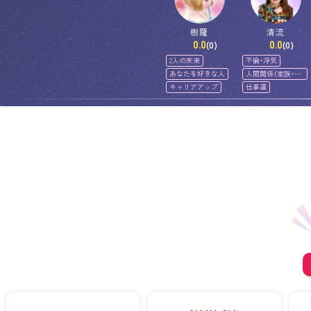
樹羅
清流
0.0
0.0
(0)
(0)
2人の未来
不倫・浮気
あなたを好きな人
人間関係（家族・友
人）
キャリアアップ
仕事運