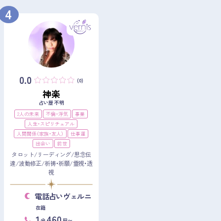
4
0.0
(0)
神楽
占い歴 不明
2人の未来
不倫・浮気
事業
人生・スピリチュアル
人間関係（家族・友人）
仕事運
出会い
前世
タロット/リーディング/思念伝
達/波動修正/祈祷・祈願/霊視・透
視
電話占いヴェルニ
在籍
1
460
分
円〜