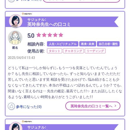
サジュナル：
英玲奈先生への口コミ
5.0
相談内容:
人生・スピリチュアル
将来・未来
自己分析・適性
匿名
使用占術:
タロット
チャネリング
リーディング
2025/04/04 15:43
どうして私は一つしか知らずに、もう一つを見落としていたんでしょう
か？ もし先生に相談していなかったら、 ずっと知らないままで、ただただ
苦しんでいたと思います笑 相談を受けたおかげで、 悩み続けることも少
なくなってきたんですが、 本当の平穏は、いつ訪れるんでしょうか？ でも、
間違いなく言えるのは… 先生の鑑定、最高でした！！✨ またお話ししたくな
るような、素晴らしい時間をありがとうございました！！
英玲奈先生の口コミ一覧へ
参考になった(
0
)
サジュナル：