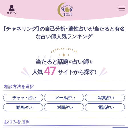
ログイン
【チャネリング】の自己分析・適性占いが当たると有名
な占い師人気ランキング
当たると話題
占い師
の
を
47
人気
サイトから探す！
相談方法を選択
チャット占い
メール占い
写真占い
動画占い
対面占い
電話占い
お悩みを選択