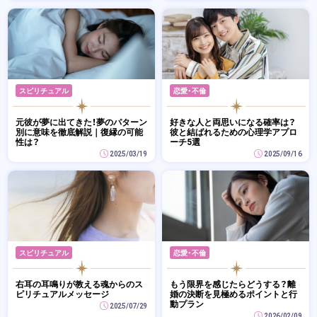
スピリチュアル
恋愛・不倫
元彼が夢に出てきた！夢のパターン
好きな人と両思いになる確率は？
別に意味を徹底解説｜復縁の可能
彼と結ばれるための心理学アプロ
性は？
ーチ5選
2025/03/19
2025/09/16
スピリチュアル
恋愛・不倫
右耳の耳鳴りが教える魂からのス
もう限界を感じたらどうする？離
ピリチュアルメッセージ
婚の決断を見極めるポイントと行
動プラン
2025/07/29
2026/02/09