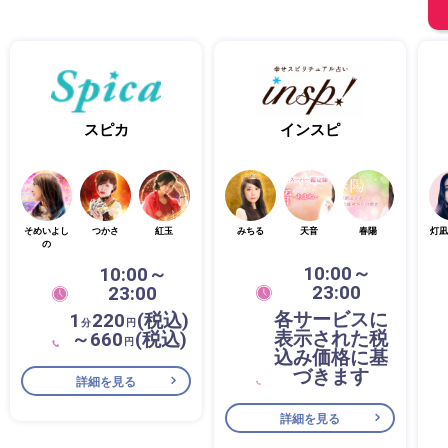
スピカ
インスピ
そめいよし
つかさ
紅玉
みちる
天音
春陽
灯凪
の
10:00～
10:00～
23:00
23:00
各サービスに
1
220
(税込)
分
円
表示された税
～660
(税込)
円
込み価格に基
づきます
詳細を見る
詳細を見る