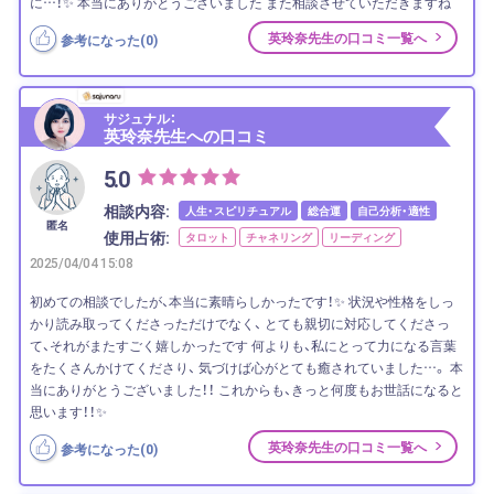
に…！✨ 本当にありがとうございました また相談させていただきますね
英玲奈先生の口コミ一覧へ
参考になった(
0
)
サジュナル：
英玲奈先生への口コミ
5.0
相談内容:
人生・スピリチュアル
総合運
自己分析・適性
匿名
使用占術:
タロット
チャネリング
リーディング
2025/04/04 15:08
初めての相談でしたが、本当に素晴らしかったです！✨ 状況や性格をしっ
かり読み取ってくださっただけでなく、 とても親切に対応してくださっ
て、それがまたすごく嬉しかったです 何よりも、私にとって力になる言葉
をたくさんかけてくださり、 気づけば心がとても癒されていました…。 本
当にありがとうございました！！ これからも、きっと何度もお世話になると
思います！！✨
英玲奈先生の口コミ一覧へ
参考になった(
0
)