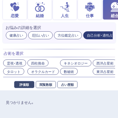
恋愛
結婚
人生
仕事
総
お悩みの詳細を選択
健康占い
厄払い占い
方位鑑定占い
自己分析・適性占い
占術を選択
霊視・透視
四柱推命
キネシオロジー
西洋占星術
タロット
オラクルカード
数秘術
東洋占星術
評価順
閲覧数順
占い歴順
見つかりません。