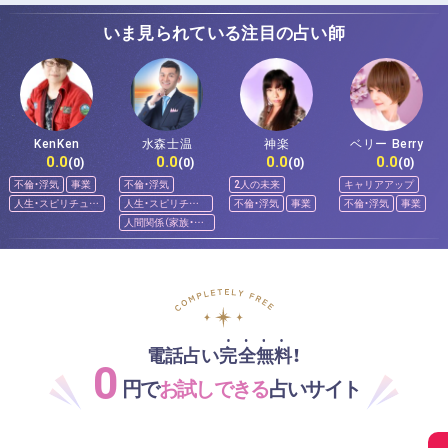
いま見られている注目の占い師
KenKen
水森士温
神楽
ベリー Berry
0.0
0.0
0.0
0.0
(0)
(0)
(0)
(0)
不倫・浮気
事業
不倫・浮気
2人の未来
キャリアアップ
人生・スピリチュア
人生・スピリチュ
不倫・浮気
事業
不倫・浮気
事業
ル
アル
人間関係（家族・友
人）
電話占い完全無料！
0
円で
お試しできる
占いサイト