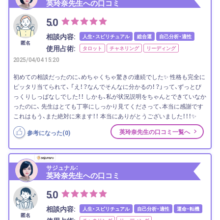
英玲奈先生への口コミ
5.0
相談内容:
人生・スピリチュアル
総合運
自己分析・適性
匿名
使用占術:
タロット
チャネリング
リーディング
2025/04/04 15:20
初めての相談だったのに、めちゃくちゃ驚きの連続でした✨ 性格も完全に
ピッタリ当てられて、 「え！？なんでそんなに分かるの！？」って、ずっとび
っくりしっぱなしでした！！ しかも、私が状況説明をちゃんとできていなか
ったのに、 先生はとても丁寧にしっかり見てくださって、本当に感謝です
これはもう、また絶対に来ます！！ 本当にありがとうございました！！！✨
英玲奈先生の口コミ一覧へ
参考になった(
0
)
サジュナル：
英玲奈先生への口コミ
5.0
相談内容:
人生・スピリチュアル
自己分析・適性
運命・転機
匿名