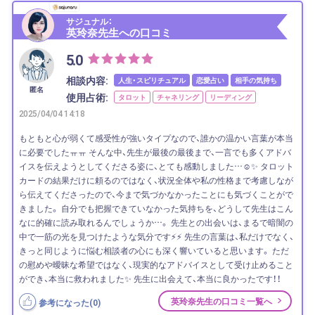
サジュナル：
英玲奈先生への口コミ
5.0
相談内容:
人生・スピリチュアル
恋愛占い
相手の気持ち
匿名
使用占術:
タロット
チャネリング
リーディング
2025/04/04 14:18
もともと心が弱くて感受性が強いタイプなので、誰かの温かい言葉が本当
に必要でしたㅠㅠ そんな中、先生が最後の最後まで、一言でも多くアドバ
イスを伝えようとしてくださる姿に、とても感動しました…☺✨ タロット
カードの結果だけに頼るのではなく、状況全体や私の性格まで考慮しなが
ら伝えてくださったので、今まで気づかなかったことにも気づくことがで
きました。 自分でも把握できていなかった気持ちを、どうして先生はこん
なに的確に読み取れるんでしょうか…。 先生との出会いは、まるで暗闇の
中で一筋の光を見つけたような気分です⚡⚡ 先生の言葉は、私だけでなく、
きっと同じように悩む相談者の心にも深く響いていると思います。 ただ
の慰めや曖昧な希望ではなく、現実的なアドバイスとして受け止めること
ができ、本当に救われました✨ 先生に出会えて、本当に良かったです！！
英玲奈先生の口コミ一覧へ
参考になった(
0
)