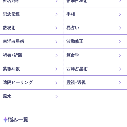
姓名判断
宿曜占星術
思念伝達
手相
数秘術
易占い
東洋占星術
波動修正
祈祷・祈願
算命学
紫微斗数
西洋占星術
遠隔ヒーリング
霊視・透視
風水
悩み一覧