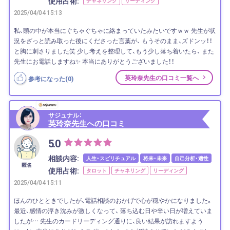
使用占術:
チャネリング
リーディング
2025/04/04 15:13
私、頭の中が本当にぐちゃぐちゃに絡まっていたみたいですｗｗ 先生が状
況をざっと読み取った後にくださった言葉が、 もうそのまま、ズドンッ！！
と胸に刺さりました笑 少し考えを整理して、もう少し落ち着いたら、 また
先生にお電話しますね✨ 本当にありがとうございました！！
英玲奈先生の口コミ一覧へ
参考になった(
0
)
サジュナル：
英玲奈先生への口コミ
5.0
相談内容:
人生・スピリチュアル
将来・未来
自己分析・適性
匿名
使用占術:
タロット
チャネリング
リーディング
2025/04/04 15:11
ほんのひとときでしたが、電話相談のおかげで心が穏やかになりました。
最近、感情の浮き沈みが激しくなって、 落ち込む日や辛い日が増えていま
したが… 先生のカードリーディング通りに、良い結果が訪れますよう