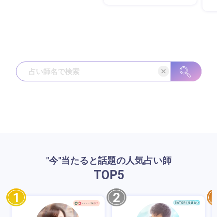
"今"当たると話題の人気占い師
TOP
5
1
2