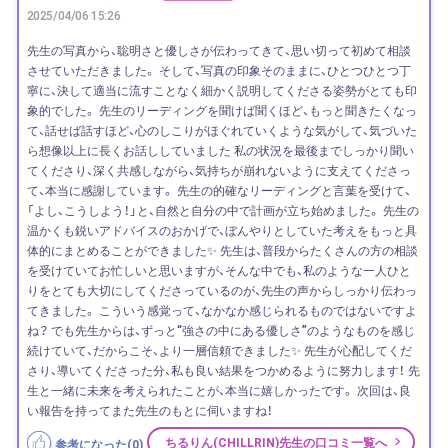
2025/04/06 15:26
先生の写真から、聡明さと優しさが伝わってきて、思い切って初めて相談
させていただきました。 そして、写真の印象そのままに、ひとつひとつ丁
寧に、決して適当に流すことなく細かく説明してくださる姿勢がとても印
象的でした。 先生のリーディングを聞けば聞くほど、もっと聞きたくなっ
て、話せば話すほど、心のしこりがほぐれていくような気がして、気づいた
ら想像以上に長くお話ししていました 私の状況を最後までしっかり聞い
てくださり、深く共感しながら、気持ちが崩れないように支えてくださっ
て、本当に感謝しています。 先生の的確なリーディングと言葉を受けて、
「よし、こうしよう！」と、自然と自分の中で計画が立ち始めました。 先生の
温かくも鋭いアドバイスのおかげで、ぼんやりとしていた考えをもっと具
体的にまとめることができました✨ 先生は、普段からたくさんの方の相談
を受けていてお忙しいと思いますが、そんな中でも、私のような一人ひと
りをとても大切にしてくださっているのが、先生の声からしっかり伝わっ
てきました。 こういう感覚って、なかなか感じられるものではないですよ
ね？ でも先生からは、ずっと“強さの中にある優しさ”のようなものを感じ
続けていて、だからこそ、より一層信頼できました✨ 先生が心配してくだ
さり、導いてくださった分、私も良い結果をつかめるように努力します！ 先
生と一緒に未来を考えられたことが、本当に嬉しかったです。 次回は、良
い報告を持ってまた先生のもとに伺いますね！
ちるりん(CHILLRIN)先生の口コミ一覧へ
参考になった(
0
)