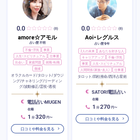
0.0
0.0
(0)
(0)
amore☆アモル
Aoi・レグルス
占い歴 不明
9
占い歴
年
不倫・浮気
事業
2人の未来
あなたを好きな人
人生・スピリチュアル
仕事運
キャリアアップ
不倫・浮気
出会い
家庭問題
就職・転職
事業
人生・スピリチュアル
復縁
人間関係（家族・友人）
仕事運
オラクルカード/タロット/ダウジ
タロット/四柱推命/西洋占星術
ング/チャネリング/リーディン
グ/波動修正/霊視・透視
SATORI電話占い
在籍
電話占いMUGEN
1
270
分
円〜
在籍
1
320
分
円〜
口コミや料金を見る
口コミや料金を見る