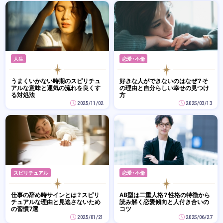
人生
恋愛・不倫
うまくいかない時期のスピリチュ
好きな人ができないのはなぜ？そ
アルな意味と運気の流れを良くす
の理由と自分らしい幸せの見つけ
る対処法
方
2025/11/02
2025/03/13
スピリチュアル
恋愛・不倫
仕事の辞め時サインとは？スピリ
AB型は二重人格？性格の特徴から
チュアルな理由と見逃さないため
読み解く恋愛傾向と人付き合いの
の習慣7選
コツ
2025/01/21
2025/06/27