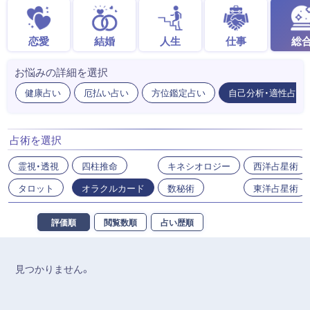
恋愛
結婚
人生
仕事
総
お悩みの詳細を選択
健康占い
厄払い占い
方位鑑定占い
自己分析・適性占い
占術を選択
霊視・透視
四柱推命
キネシオロジー
西洋占星術
タロット
オラクルカード
数秘術
東洋占星術
評価順
閲覧数順
占い歴順
見つかりません。