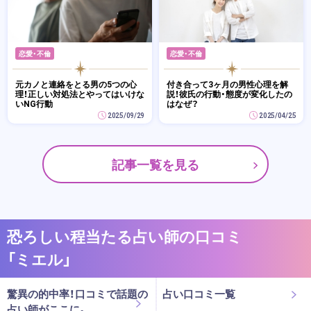
恋愛・不倫
恋愛・不倫
元カノと連絡をとる男の5つの心
付き合って3ヶ月の男性心理を解
理！正しい対処法とやってはいけな
説！彼氏の行動・態度が変化したの
いNG行動
はなぜ？
2025/09/29
2025/04/25
記事一覧を見る
恐ろしい程当たる占い師の口コミ
「ミエル」
驚異の的中率！口コミで話題の
占い口コミ一覧
占い師がここに。