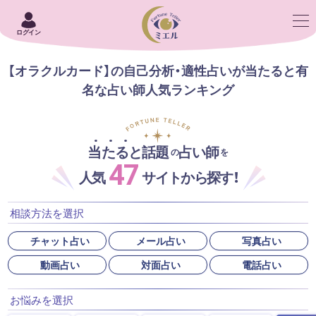
ログイン
【オラクルカード】の自己分析・適性占いが当たると有
名な占い師人気ランキング
当たると話題
占い師
の
を
47
人気
サイトから探す！
相談方法を選択
チャット占い
メール占い
写真占い
動画占い
対面占い
電話占い
お悩みを選択