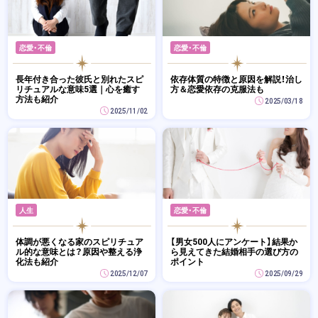
恋愛・不倫
恋愛・不倫
長年付き合った彼氏と別れたスピ
依存体質の特徴と原因を解説！治し
リチュアルな意味5選｜心を癒す
方＆恋愛依存の克服法も
方法も紹介
2025/03/18
2025/11/02
人生
恋愛・不倫
体調が悪くなる家のスピリチュア
【男女500人にアンケート】結果か
ル的な意味とは？原因や整える浄
ら見えてきた結婚相手の選び方の
化法も紹介
ポイント
2025/12/07
2025/09/29