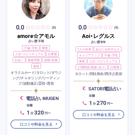
0.0
0.0
(0)
(0)
amore☆アモル
Aoi・レグルス
占い歴 不明
9
占い歴
年
不倫・浮気
事業
2人の未来
あなたを好きな人
人生・スピリチュアル
仕事運
キャリアアップ
不倫・浮気
出会い
家庭問題
就職・転職
事業
人生・スピリチュアル
復縁
人間関係（家族・友人）
仕事運
オラクルカード/タロット/ダウジ
タロット/四柱推命/西洋占星術
ング/チャネリング/リーディン
グ/波動修正/霊視・透視
SATORI電話占い
在籍
電話占いMUGEN
1
270
分
円〜
在籍
1
320
分
円〜
口コミや料金を見る
口コミや料金を見る