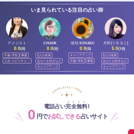
いま見られている注目の占い師
アメジスト
CHIAMI
琥珀 KOHAKU
月宵(ツキヨミ)
0.0
0.0
0.0
5.0
(0)
(0)
(0)
(10)
不倫・浮気
事業
2人の未来
キャリアアップ
2人の未来
人生・スピリチュア
あなたを好きな人
不倫・浮気
事業
あなたを好きな人
ル
キャリアアップ
キャリアアップ
電話占い完全無料！
0
円で
お試しできる
占いサイト