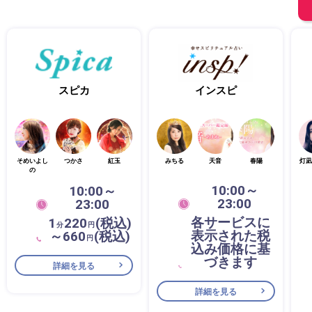
スピカ
インスピ
そめいよし
つかさ
紅玉
みちる
天音
春陽
灯凪
の
10:00～
10:00～
23:00
23:00
各サービスに
1
220
(税込)
分
円
表示された税
～660
(税込)
円
込み価格に基
づきます
詳細を見る
詳細を見る