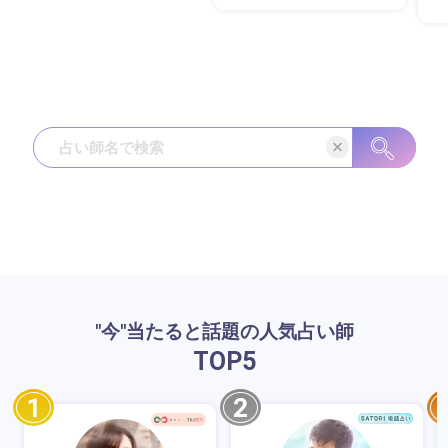
"今"当たると話題の人気占い師
TOP
5
1
2