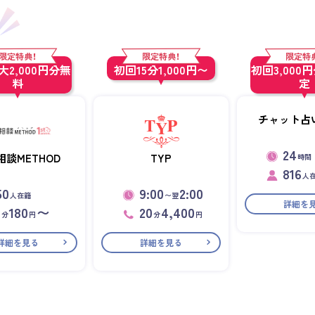
限定特典！
限定特典！
限定特
2,000円分無
初回15分1,000円〜
初回3,000
料
定
チャット占い
24
相談METHOD
TYP
時間
816
人
50
9:00
2:00
人在籍
〜翌
詳細を
1
180
〜
20
4,400
分
円
分
円
詳細を見る
詳細を見る