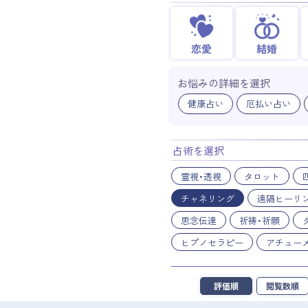
恋愛
結婚
お悩みの詳細を選択
健康占い
厄払い占い
占術を選択
霊視・透視
タロット
チャネリング
遠隔ヒーリ
思念伝達
祈祷・祈願
ヒプノセラピー
アチュー
評価順
閲覧数順