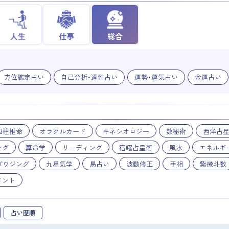
人生
仕事
総合
方位鑑定占い
自己分析・適性占い
運勢・運気占い
金運占い
四柱推命
オラクルカード
キネシオロジー
数秘術
西洋占
ング
算命学
リーディング
宿曜占星術
風水
エネルギ
ダウジング
九星気学
易占い
波動修正
手相
紫微斗数
メント
占い歴順