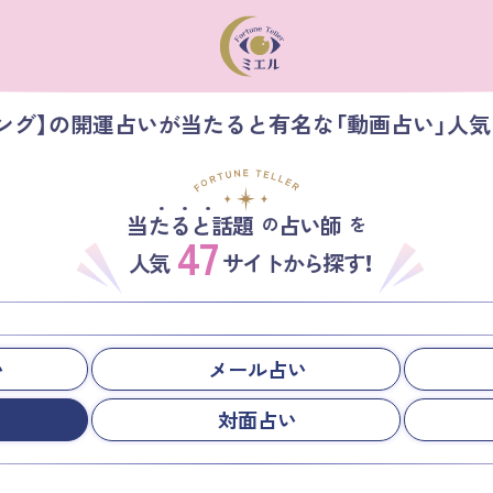
ング】の開運占いが当たると有名な「動画占い」人
当たると話題
占い師
の
を
47
人気
サイトから探す！
い
メール占い
対面占い