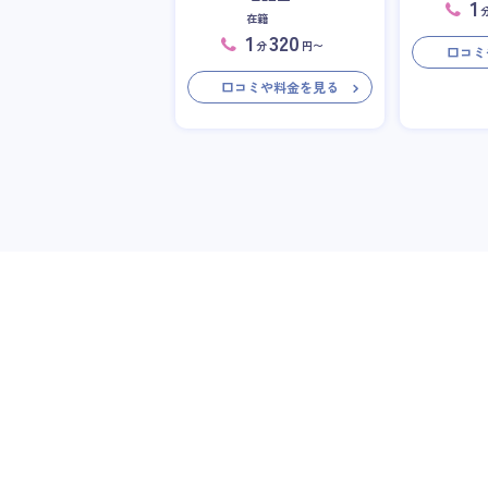
1
在籍
1
320
分
円〜
口コミ
口コミや料金を見る