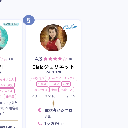
5
4.3
(0)
(3)
I
Cieloジュリエット
占い歴 不明
年
不倫・浮気
人生・スピリチュアル
を好きな人
仕事運
出会い
前世
不倫・浮気
将来・未来
復縁
恋愛占い
リチュアル
アチューメント/リーディング
）
仕事運
ロット/ダウ
星気学/姓名判
電話占いシエロ
易占い
在籍
1
209
分
円〜
RI電話占い