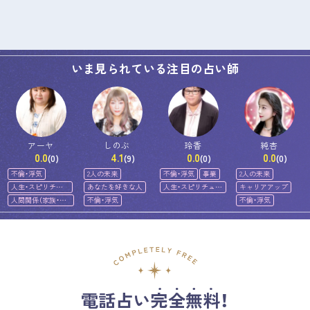
いま見られている注目の占い師
アーヤ
しのぶ
玲香
純杏
0.0
4.1
0.0
0.0
(0)
(9)
(0)
(0)
不倫・浮気
2人の未来
不倫・浮気
事業
2人の未来
人生・スピリチュ
あなたを好きな人
人生・スピリチュア
キャリアアップ
アル
ル
人間関係（家族・友
不倫・浮気
不倫・浮気
人）
電話占い完全無料！