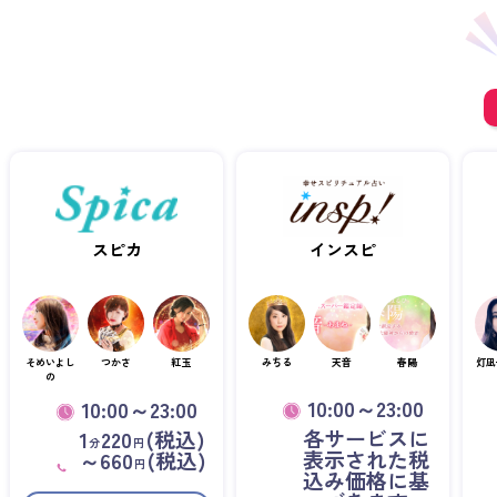
スピカ
インスピ
そめいよし
つかさ
紅玉
みちる
天音
春陽
灯凪
の
10:00～23:00
10:00～23:00
各サービスに
1
220
(税込)
分
円
表示された税
～660
(税込)
円
込み価格に基