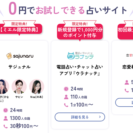
0
円で
お試しできる
占いサイト
限定特典！
限定特典！
【ミエル限定特典】
新規登録で1,000円分
初回最大
のポイント付与
サジュナル
電話占い・チャット占い
恋愛
アプリ『ウラナッテ』
24
時間
110
人在籍
子(ひな
サビン
Noa(のあ)
こ)
1
100
〜
分
円
24
時間
1300
詳細を見る
人在籍
30秒100
〜
円