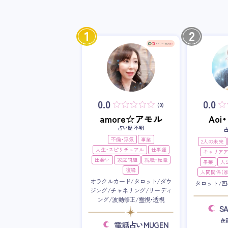
1
2
0.0
0.0
(0)
amore☆アモル
Ao
占い歴 不明
不倫・浮気
事業
2人の未来
人生・スピリチュアル
仕事運
キャリア
出会い
家庭問題
就職・転職
事業
人
復縁
人間関係（家
オラクルカード/タロット/ダウ
タロット/四
ジング/チャネリング/リーディ
ング/波動修正/霊視・透視
S
在
電話占いMUGEN