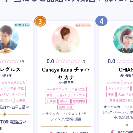
4
3
0.0
0.0
(0)
(0)
i・レグルス
Cahaya Kana チャハ
CHIAM
9
5
占い歴
年
占い歴
ヤ カナ
あなたを好きな人
占い歴 不明
2人の未来
あなた
アップ
不倫・浮気
キャリアアップ
キャリアアップ
不倫・浮気
生・スピリチュアル
事業
人生・スピ
事業
人生・スピリチュアル
族・友人）
仕事運
人間関係（家族・友人
仕事運
出会い
家庭問題
柱推命/西洋占星術
オラクルカード/タ
就職・転職
ジング/ルーン/九
オラクルカード/タロット/リー
断/数秘術/
ディング/霊視・透視
ATORI電話占い
籍
SATO