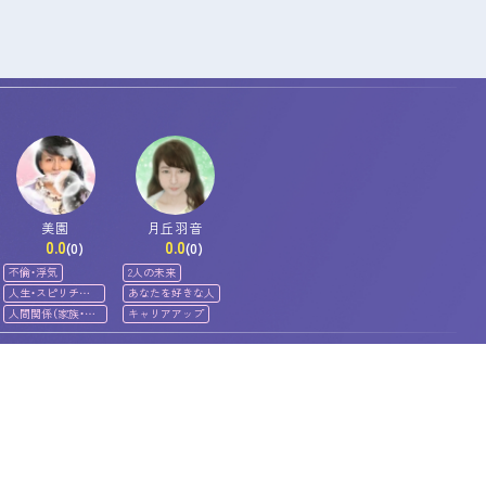
美園
月丘羽音
0.0
0.0
(0)
(0)
不倫・浮気
2人の未来
人生・スピリチュ
あなたを好きな人
アル
人間関係（家族・友
キャリアアップ
人）