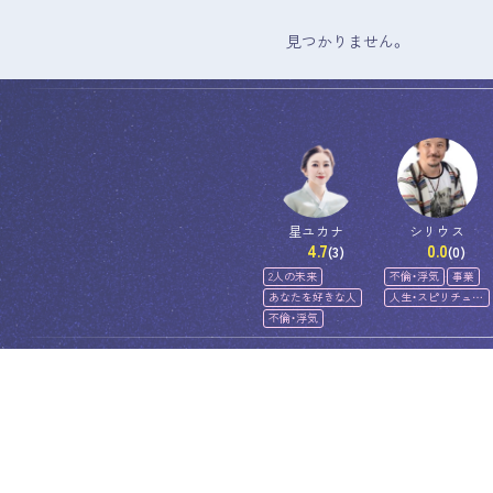
見つかりません。
星ユカナ
シリウス
4.7
0.0
(3)
(0)
2人の未来
不倫・浮気
事業
あなたを好きな人
人生・スピリチュア
ル
不倫・浮気