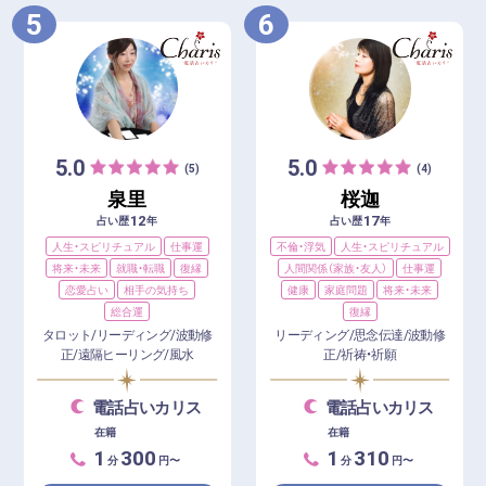
5
6
5.0
5.0
(5)
(4)
泉里
桜迦
12
17
占い歴
年
占い歴
年
人生・スピリチュアル
仕事運
不倫・浮気
人生・スピリチュアル
将来・未来
就職・転職
復縁
人間関係（家族・友人）
仕事運
恋愛占い
相手の気持ち
健康
家庭問題
将来・未来
総合運
復縁
タロット/リーディング/波動修
リーディング/思念伝達/波動修
正/遠隔ヒーリング/風水
正/祈祷・祈願
電話占いカリス
電話占いカリス
在籍
在籍
1
300
1
310
分
円〜
分
円〜