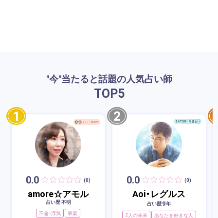
"今"当たると話題の人気占い師
TOP
5
1
2
0.0
0.0
(0)
(0)
amore☆アモル
Aoi・レグルス
占い歴 不明
9
占い歴
年
不倫・浮気
事業
2人の未来
あなたを好きな人