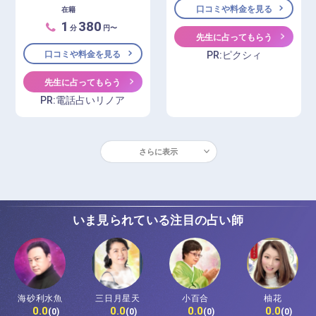
口コミや料金を見る
在籍
1
380
分
円〜
先生に占ってもらう
PR:ピクシィ
口コミや料金を見る
先生に占ってもらう
PR:電話占いリノア
さらに表示
いま見られている注目の占い師
海砂利水魚
三日月星天
小百合
柚花
0.0
0.0
0.0
0.0
(0)
(0)
(0)
(0)