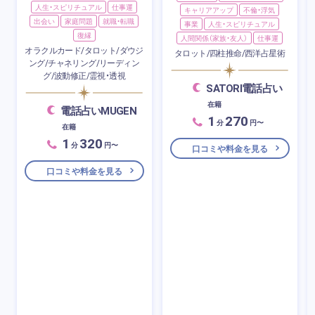
人生・スピリチュアル
仕事運
キャリアアップ
不倫・浮気
出会い
家庭問題
就職・転職
事業
人生・スピリチュアル
復縁
人間関係（家族・友人）
仕事運
オラクルカード/タロット/ダウジ
タロット/四柱推命/西洋占星術
ング/チャネリング/リーディン
グ/波動修正/霊視・透視
SATORI電話占い
在籍
電話占いMUGEN
1
270
分
円〜
在籍
1
320
分
円〜
口コミや料金を見る
口コミや料金を見る