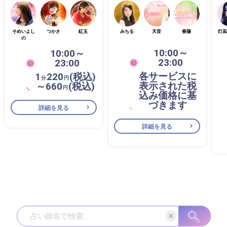
そめいよし
つかさ
紅玉
みちる
天音
春陽
灯凪
の
10:00～
10:00～
23:00
23:00
各サービスに
1
220
(税込)
分
円
表示された税
～660
(税込)
円
込み価格に基
づきます
詳細を見る
詳細を見る