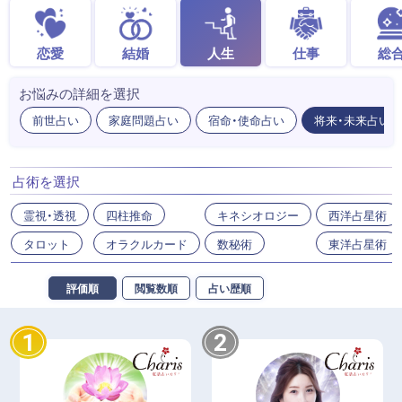
恋愛
結婚
人生
仕事
総
お悩みの詳細を選択
前世占い
家庭問題占い
宿命・使命占い
将来・未来占い
占術を選択
霊視・透視
四柱推命
キネシオロジー
西洋占星術
タロット
オラクルカード
数秘術
東洋占星術
評価順
閲覧数順
占い歴順
1
2