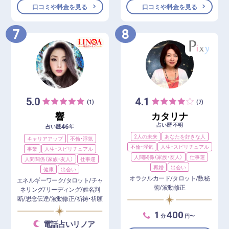
口コミや料金を見る
口コミや料金を見る
7
8
5.0
4.1
(1)
(7)
響
カタリナ
占い歴 不明
46
占い歴
年
2人の未来
あなたを好きな人
キャリアアップ
不倫・浮気
不倫・浮気
人生・スピリチュアル
事業
人生・スピリチュアル
人間関係（家族・友人）
仕事運
人間関係（家族・友人）
仕事運
再婚
出会い
健康
出会い
オラクルカード/タロット/数秘
エネルギーワーク/タロット/チャ
術/波動修正
ネリング/リーディング/姓名判
断/思念伝達/波動修正/祈祷・祈願
1
400
分
円〜
電話占いリノア