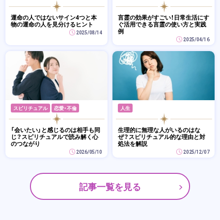
運命の人ではないサイン4つと本
言霊の効果がすごい！日常生活にす
物の運命の人を見分けるヒント
ぐ活用できる言霊の使い方と実践
例
2025/08/14
2025/04/16
スピリチュアル
恋愛・不倫
人生
「会いたい」と感じるのは相手も同
生理的に無理な人がいるのはな
じ？スピリチュアルで読み解く心
ぜ？スピリチュアル的な理由と対
のつながり
処法を解説
2026/05/10
2025/12/07
記事一覧を見る