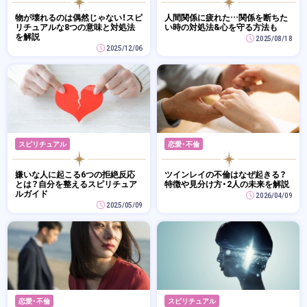
物が壊れるのは偶然じゃない！スピ
人間関係に疲れた…関係を断ちた
リチュアルな8つの意味と対処法
い時の対処法&心を守る方法も
を解説
2025/08/18
2025/12/06
スピリチュアル
恋愛・不倫
嫌いな人に起こる6つの拒絶反応
ツインレイの不倫はなぜ起きる？
とは？自分を整えるスピリチュア
特徴や見分け方・2人の未来を解説
ルガイド
2026/04/09
2025/05/09
恋愛・不倫
スピリチュアル