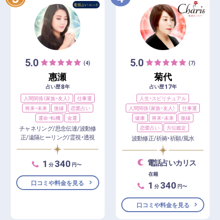
5.0
5.0
(4)
(7)
惠瀬
菊代
8
17
占い歴
年
占い歴
年
人間関係（家族・友人）
仕事運
人生・スピリチュアル
将来・未来
復縁
恋愛占い
人間関係（家族・友人）
仕事運
運命・転機
金運
健康
将来・未来
復縁
チャネリング/思念伝達/波動修
恋愛占い
方位鑑定
正/遠隔ヒーリング/霊視・透視
波動修正/祈祷・祈願/風水
1
340
電話占いカリス
分
円〜
在籍
1
340
口コミや料金を見る
分
円〜
口コミや料金を見る