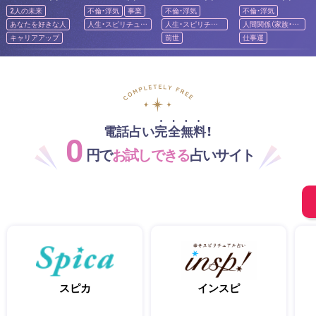
2人の未来
不倫・浮気
事業
不倫・浮気
不倫・浮気
あなたを好きな人
人生・スピリチュア
人生・スピリチュ
人間関係（家族・友
ル
アル
人）
キャリアアップ
前世
仕事運
電話占い完全無料！
0
円で
お試しできる
占いサイト
スピカ
インスピ