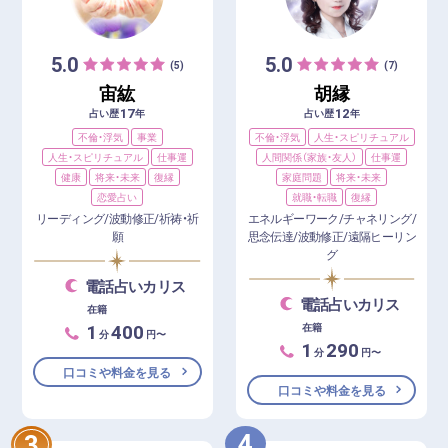
5.0
5.0
(5)
(7)
宙紘
胡縁
17
12
占い歴
年
占い歴
年
不倫・浮気
事業
不倫・浮気
人生・スピリチュアル
人生・スピリチュアル
仕事運
人間関係（家族・友人）
仕事運
健康
将来・未来
復縁
家庭問題
将来・未来
恋愛占い
就職・転職
復縁
リーディング/波動修正/祈祷・祈
エネルギーワーク/チャネリング/
願
思念伝達/波動修正/遠隔ヒーリン
グ
電話占いカリス
電話占いカリス
在籍
1
400
在籍
分
円〜
1
290
分
円〜
口コミや料金を見る
口コミや料金を見る
4
3