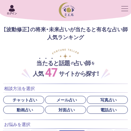
ログイン
【波動修正】の将来・未来占いが当たると有名な占い師
人気ランキング
当たると話題
占い師
の
を
47
人気
サイトから探す！
相談方法を選択
チャット占い
メール占い
写真占い
動画占い
対面占い
電話占い
お悩みを選択