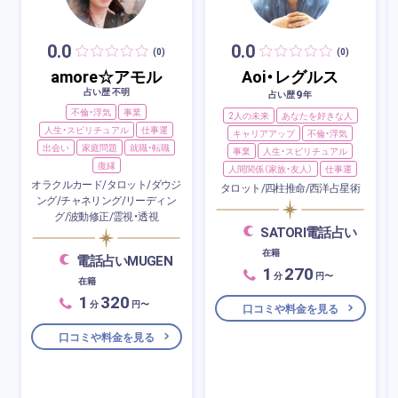
0.0
0.0
(0)
(0)
amore☆アモル
Aoi・レグルス
占い歴 不明
9
占い歴
年
不倫・浮気
事業
2人の未来
あなたを好きな人
人生・スピリチュアル
仕事運
キャリアアップ
不倫・浮気
出会い
家庭問題
就職・転職
事業
人生・スピリチュアル
復縁
人間関係（家族・友人）
仕事運
オラクルカード/タロット/ダウジ
タロット/四柱推命/西洋占星術
ング/チャネリング/リーディン
グ/波動修正/霊視・透視
SATORI電話占い
在籍
電話占いMUGEN
1
270
分
円〜
在籍
1
320
分
円〜
口コミや料金を見る
口コミや料金を見る