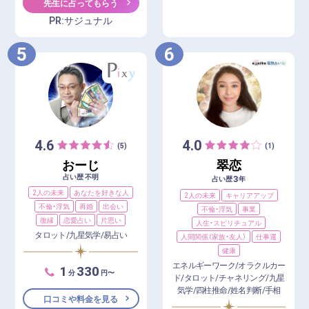
先生に占ってもらう
PR:サジュナル
5
6
4.6
4.0
(5)
(1)
おーじ
翠恋
占い歴 不明
3
占い歴
年
2人の未来
あなたを好きな人
2人の未来
キャリアアップ
不倫・浮気
再婚
出会い
不倫・浮気
事業
復縁
恋愛占い
片思い
人生・スピリチュアル
タロット/九星気学/易占い
人間関係（家族・友人）
仕事運
健康
エネルギーワーク/オラクルカー
1
330
分
円〜
ド/タロット/チャネリング/九星
気学/四柱推命/姓名判断/手相
口コミや料金を見る