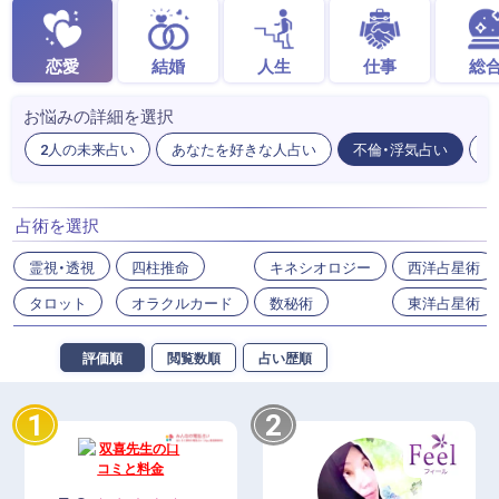
恋愛
結婚
人生
仕事
総
お悩みの詳細を選択
2人の未来占い
あなたを好きな人占い
不倫・浮気占い
出
占術を選択
霊視・透視
四柱推命
キネシオロジー
西洋占星術
タロット
オラクルカード
数秘術
東洋占星術
評価順
閲覧数順
占い歴順
1
2