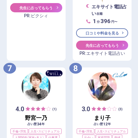
エキサイト電話占
先生に占ってもらう
い
在籍
PR:ピクシィ
1
396
分
円〜
口コミや料金を見る
先生に占ってもらう
PR:エキサイト電話占い
7
8
4.0
3.0
(1)
(3)
野宮一乃
まり子
34
12
占い歴
年
占い歴
年
不倫・浮気
人生・スピリチュアル
不倫・浮気
人生・スピリチュアル
人間関係（家族・友人）
仕事運
出会い
家庭問題
復縁