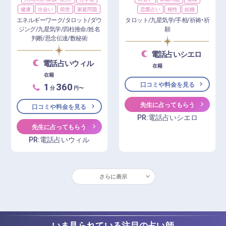
健康
出会い
前世
家庭問題
恋愛占い
相性
結婚
エネルギーワーク/タロット/ダウ
タロット/九星気学/手相/祈祷・祈
ジング/九星気学/四柱推命/姓名
願
判断/思念伝達/数秘術
電話占いシエロ
電話占いウィル
在籍
在籍
1
360
口コミや料金を見る
分
円〜
先生に占ってもらう
口コミや料金を見る
PR:電話占いシエロ
先生に占ってもらう
PR:電話占いウィル
さらに表示
いま見られている注目の占い師