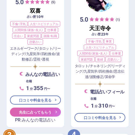
5.0
(5)
双喜
10
占い歴
年
5.0
(1)
不倫・浮気
人生・スピリチュアル
天王寺令
人間関係（家族・友人）
仕事運
23
占い歴
年
出会い
家庭問題
就職・転職
不倫・浮気
事業
恋愛占い
人生・スピリチュアル
エネルギーワーク/タロット/リー
人間関係（家族・友人）
仕事運
ディング/九星気学/四柱推命/波
動修正/霊視・透視
家庭問題
復縁
恋愛占い
タロット/チャネリング/リーディ
ング/九星気学/四柱推命/思念伝
みんなの電話占い
達/波動修正/算命学
在籍
1
355
分
円〜
電話占いフィール
在籍
口コミや料金を見る
1
310
分
円〜
先生に占ってもらう
口コミや料金を見る
PR:みんなの電話占い
4
3