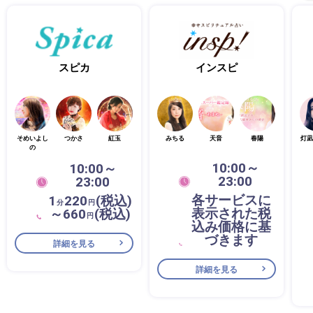
スピカ
インスピ
そめいよし
つかさ
紅玉
みちる
天音
春陽
灯凪
の
10:00～
10:00～
23:00
23:00
各サービスに
1
220
(税込)
分
円
表示された税
～660
(税込)
円
込み価格に基
づきます
詳細を見る
詳細を見る