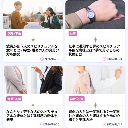
恋愛・不倫
仕事
波長が合う人のスピリチュアルな
仕事に遅刻する夢のスピリチュア
意味とは？特徴・運命の人の見分け
ル的な意味とは？夢で分かる心の
方を解説
状態とは
2026/05/10
2025/01/08
恋愛・不倫
恋愛・不倫
なんとなく苦手な人のスピリチュ
運命の人とは一度別れる？一度別
アルな正体とは？違和感の正体を
れた運命の人と復縁するための心
解説
構えと実践方法
2026/05/10
2025/02/17