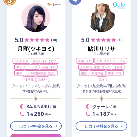
5.0
5.0
(10)
(1)
月宵(ツキヨミ)
鮎川リリサ
占い歴 不明
占い歴 不明
2人の未来
あなたを好きな人
不倫・浮気
人生・スピリチュアル
キャリアアップ
不倫・浮気
人間関係（家族・友人）
仕事運
事業
人間関係（家族・友人）
健康
家庭問題
将来・未来
仕事運
出会い
復縁
タロット/チャネリング/九星気
タロット/九星気学/四柱推命/姓
学/数秘術/易占い
名判断/手相/数秘術/風水
SAJUNARU
クォーレ
在籍
在籍
1
260
1
187
分
円〜
分
円〜
口コミや料金を見る
口コミや料金を見る