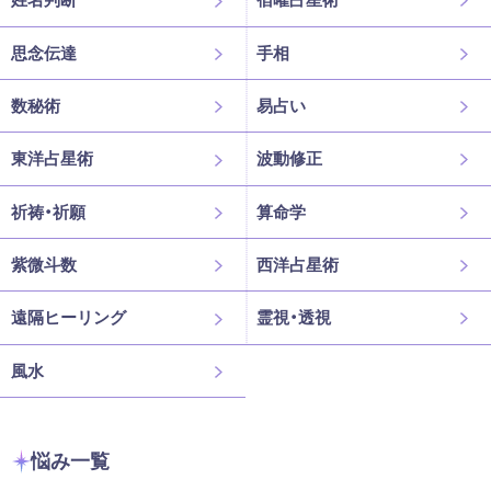
思念伝達
手相
数秘術
易占い
東洋占星術
波動修正
祈祷・祈願
算命学
紫微斗数
西洋占星術
遠隔ヒーリング
霊視・透視
風水
悩み一覧