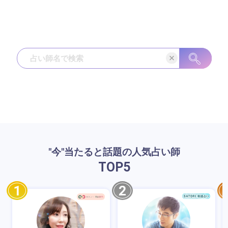
"今"当たると話題の人気占い師
TOP
5
1
2