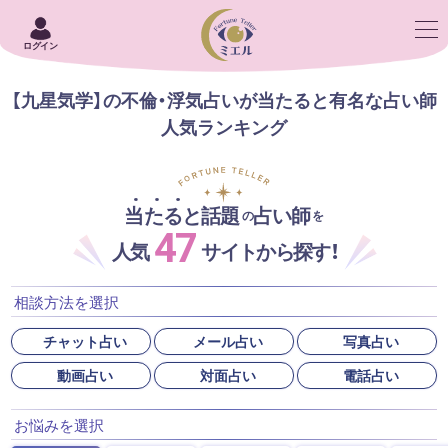
ログイン
【九星気学】の不倫・浮気占いが当たると有名な占い師
人気ランキング
当たると話題
占い師
の
を
47
人気
サイトから探す！
相談方法を選択
チャット占い
メール占い
写真占い
動画占い
対面占い
電話占い
お悩みを選択