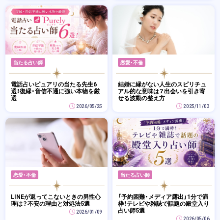
当たる占い師
恋愛・不倫
電話占いピュアリの当たる先生6
結婚に縁がない人生のスピリチュ
選！復縁・音信不通に強い本物を厳
アル的な意味は？出会いを引き寄
選
せる波動の整え方
2026/05/25
2025/11/03
恋愛・不倫
当たる占い師
LINEが返ってこないときの男性心
「予約困難・メディア露出」1分で満
理は？不安の理由と対処法5選
枠！テレビや雑誌で話題の殿堂入り
占い師5選
2026/01/09
2026/05/06