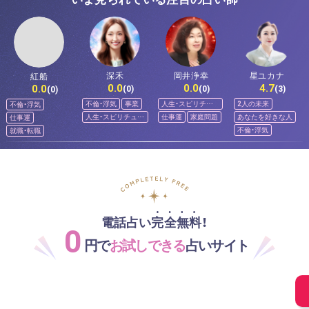
深禾
岡井浄幸
星ユカナ
紅船
0.0
0.0
4.7
0.0
(0)
(0)
(3)
(0)
不倫・浮気
事業
人生・スピリチュ
2人の未来
不倫・浮気
アル
人生・スピリチュア
仕事運
家庭問題
あなたを好きな人
仕事運
ル
不倫・浮気
就職・転職
電話占い完全無料！
0
円で
お試しできる
占いサイト