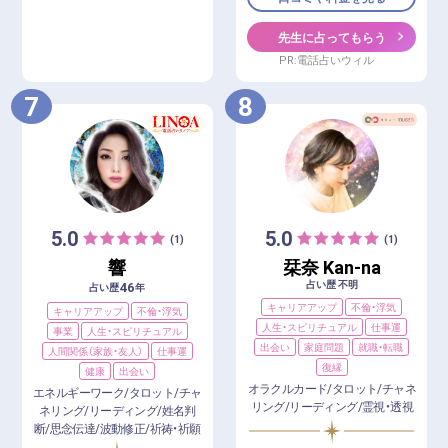
先生に占ってもらう
PR:電話占いウィル
7
8
5.0
5.0
(1)
(1)
響
栞奈 Kan-na
占い歴 不明
46
占い歴
年
キャリアアップ
不倫・浮気
キャリアアップ
不倫・浮気
人生・スピリチュアル
仕事運
事業
人生・スピリチュアル
出会い
家庭問題
就職・転職
人間関係（家族・友人）
仕事運
復縁
健康
出会い
オラクルカード/タロット/チャネ
エネルギーワーク/タロット/チャ
リング/リーディング/霊視・透視
ネリング/リーディング/姓名判
断/思念伝達/波動修正/祈祷・祈願