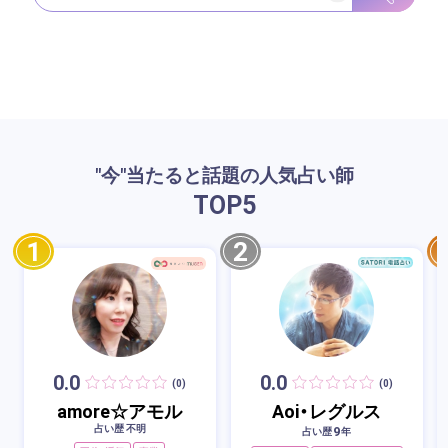
"今"当たると話題の人気占い師
TOP
5
1
2
0.0
0.0
(0)
(0)
amore☆アモル
Aoi・レグルス
占い歴 不明
9
占い歴
年