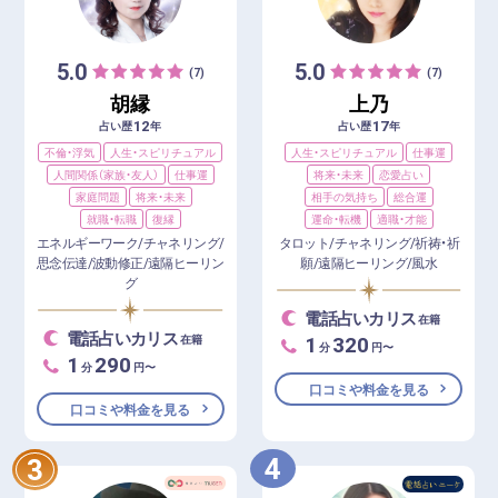
5.0
5.0
(7)
(7)
胡縁
上乃
12
17
占い歴
年
占い歴
年
不倫・浮気
人生・スピリチュアル
人生・スピリチュアル
仕事運
人間関係（家族・友人）
仕事運
将来・未来
恋愛占い
家庭問題
将来・未来
相手の気持ち
総合運
就職・転職
復縁
運命・転機
適職・才能
エネルギーワーク/チャネリング/
タロット/チャネリング/祈祷・祈
思念伝達/波動修正/遠隔ヒーリン
願/遠隔ヒーリング/風水
グ
電話占いカリス
在籍
電話占いカリス
1
320
在籍
分
円〜
1
290
分
円〜
口コミや料金を見る
口コミや料金を見る
4
3