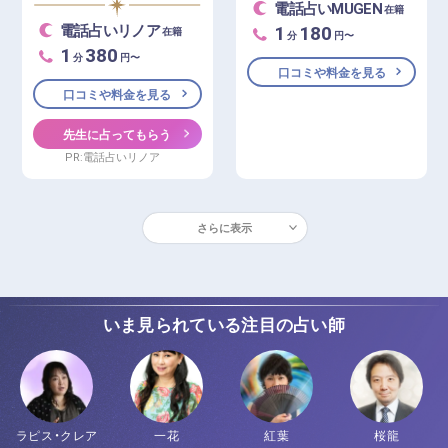
電話占いMUGEN
在籍
1
180
電話占いリノア
在籍
分
円〜
1
380
分
円〜
口コミや料金を見る
口コミや料金を見る
先生に占ってもらう
PR:電話占いリノア
さらに表示
いま見られている注目の占い師
ラピス・クレア
一花
紅葉
桜龍