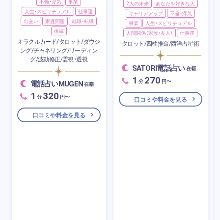
不倫・浮気
事業
2人の未来
あなたを好きな人
人生・スピリチュアル
仕事運
キャリアアップ
不倫・浮気
出会い
家庭問題
就職・転職
事業
人生・スピリチュアル
復縁
人間関係（家族・友人）
仕事運
オラクルカード/タロット/ダウジ
タロット/四柱推命/西洋占星術
ング/チャネリング/リーディン
グ/波動修正/霊視・透視
SATORI電話占い
在籍
1
270
分
円〜
電話占いMUGEN
在籍
1
320
分
円〜
口コミや料金を見る
口コミや料金を見る