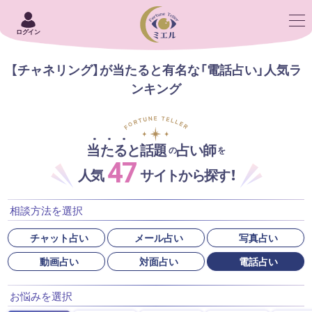
ログイン
【チャネリング】が当たると有名な「電話占い」人気ラ
ンキング
当たると話題
占い師
の
を
47
人気
サイトから探す！
相談方法を選択
チャット占い
メール占い
写真占い
動画占い
対面占い
電話占い
お悩みを選択