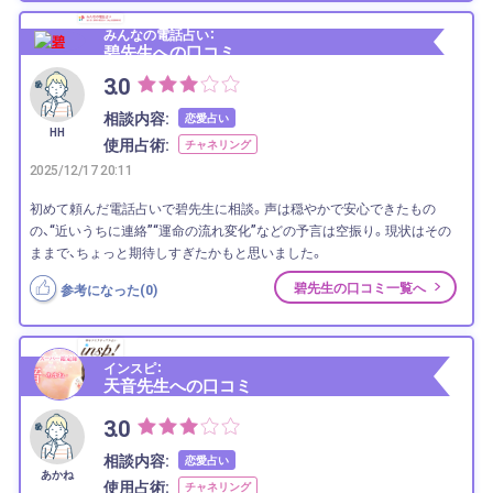
みんなの電話占い：
碧先生への口コミ
3.0
相談内容:
恋愛占い
HH
使用占術:
チャネリング
2025/12/17 20:11
初めて頼んだ電話占いで碧先生に相談。声は穏やかで安心できたもの
の、“近いうちに連絡”“運命の流れ変化”などの予言は空振り。現状はその
ままで、ちょっと期待しすぎたかもと思いました。
碧先生の口コミ一覧へ
参考になった(
0
)
インスピ：
天音先生への口コミ
3.0
相談内容:
恋愛占い
あかね
使用占術:
チャネリング