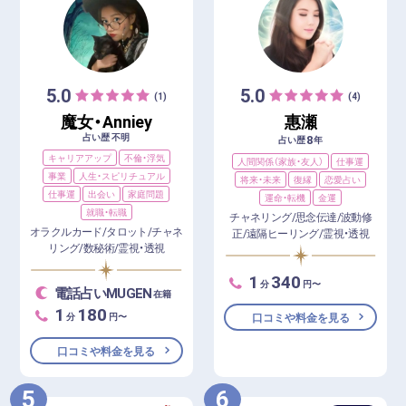
5.0
5.0
(1)
(4)
魔女・Anniey
惠瀬
占い歴 不明
8
占い歴
年
キャリアアップ
不倫・浮気
人間関係（家族・友人）
仕事運
事業
人生・スピリチュアル
将来・未来
復縁
恋愛占い
仕事運
出会い
家庭問題
運命・転機
金運
就職・転職
チャネリング/思念伝達/波動修
オラクルカード/タロット/チャネ
正/遠隔ヒーリング/霊視・透視
リング/数秘術/霊視・透視
1
340
分
円〜
電話占いMUGEN
在籍
1
180
分
円〜
口コミや料金を見る
口コミや料金を見る
5
6