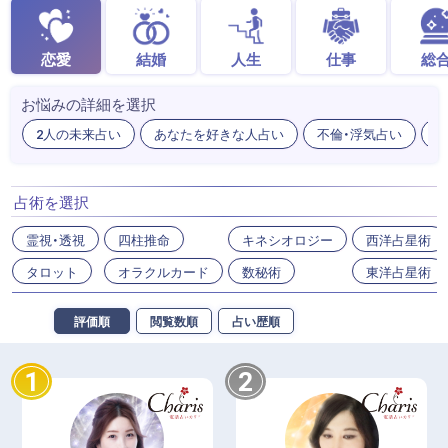
恋愛
結婚
人生
仕事
総
お悩みの詳細を選択
2人の未来占い
あなたを好きな人占い
不倫・浮気占い
出
占術を選択
霊視・透視
四柱推命
キネシオロジー
西洋占星術
タロット
オラクルカード
数秘術
東洋占星術
評価順
閲覧数順
占い歴順
1
2