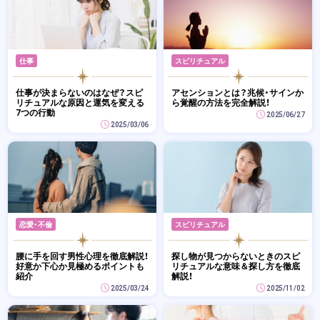
仕事
スピリチュアル
仕事が決まらないのはなぜ？スピ
アセンションとは？兆候・サインか
リチュアルな原因と運気を変える
ら覚醒の方法を完全解説！
7つの行動
2025/06/27
2025/03/06
恋愛・不倫
スピリチュアル
腰に手を回す男性心理を徹底解説！
探し物が見つからないときのスピ
好意か下心か見極めるポイントも
リチュアルな意味＆探し方を徹底
紹介
解説！
2025/03/24
2025/11/02