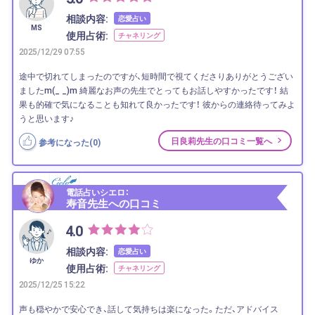
相談内容:
恋愛占い
MS
使用占術:
チャネリング
2025/12/29 07:55
途中で切れてしまったのですが、短時間で視てくださりありがとうござい
ましたm(_ _)m 綺麗なお声の先生でとってもお話しやすかったです！ 結
果も的確で気になることも知れて良かったです！ 彼からの連絡待ってみよ
うと思います♪
日良莉先生の口コミ一覧へ
参考になった(
0
)
電話占いシエロ：
寿音先生への口コミ
4.0
相談内容:
恋愛占い
ゆか
使用占術:
チャネリング
2025/12/25 15:22
声も穏やかで安心でき、話して気持ちは楽になった。ただ、アドバイス