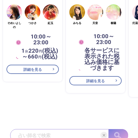
そめいよし
つかさ
紅玉
みちる
天音
春陽
灯凪
の
10:00～
10:00～
23:00
23:00
各サービスに
1
220
(税込)
分
円
表示された税
～660
(税込)
円
込み価格に基
づきます
詳細を見る
詳細を見る