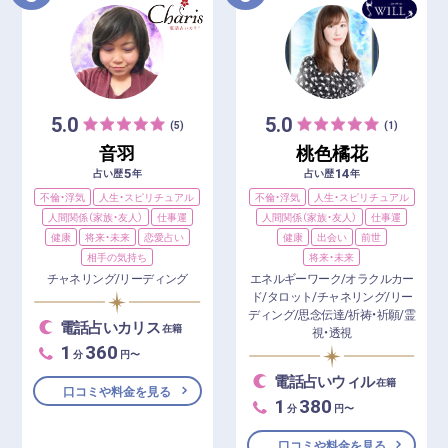
5.0
5.0
(5)
(1)
音羽
桃色橘花
5
14
占い歴
年
占い歴
年
不倫・浮気
人生・スピリチュアル
不倫・浮気
人生・スピリチュアル
人間関係（家族・友人）
仕事運
人間関係（家族・友人）
仕事運
健康
将来・未来
恋愛占い
健康
出会い
前世
相手の気持ち
将来・未来
チャネリング/リーディング
エネルギーワーク/オラクルカー
ド/タロット/チャネリング/リー
ディング/思念伝達/祈祷・祈願/霊
電話占いカリス
在籍
視・透視
1
360
分
円〜
電話占いウィル
在籍
口コミや料金を見る
1
380
分
円〜
口コミや料金を見る