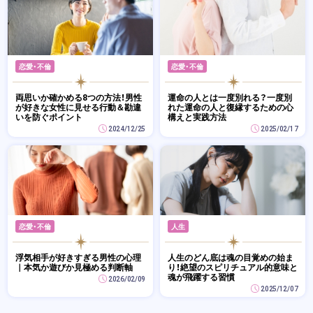
恋愛・不倫
恋愛・不倫
両思いか確かめる8つの方法！男性
運命の人とは一度別れる？一度別
が好きな女性に見せる行動＆勘違
れた運命の人と復縁するための心
いを防ぐポイント
構えと実践方法
2024/12/25
2025/02/17
恋愛・不倫
人生
浮気相手が好きすぎる男性の心理
人生のどん底は魂の目覚めの始ま
｜本気か遊びか見極める判断軸
り！絶望のスピリチュアル的意味と
魂が飛躍する習慣
2026/02/09
2025/12/07