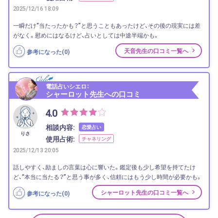
2025/12/16 18:09
一瞬だけ“当たったかも？”と思うこともあったけど、その後の現実には差
がなく。慰めにはなるけど、占いとしては中途半端かも。
天音先生の口コミ一覧へ
参考になった(
0
)
電話占いシエロ：
シャーロット先生への口コミ
4.0
相談内容:
恋愛占い
りさ
使用占術:
チャネリング
2025/12/13 20:05
話しやすく、励ましの言葉は心に響いた。鑑定後も少し希望を持てたけ
ど、“本当に当たる？”と思う事が多く、信頼にはもう少し時間が必要かも。
シャーロット先生の口コミ一覧へ
参考になった(
0
)