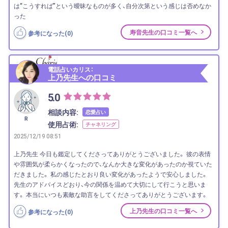
は“こうすれば”という曖昧なものが多く、自分次第という感じは否めなか
った
寿音先生の口コミ一覧へ
参考になった(
0
)
電話占いカリス：
上乃先生への口コミ
5.0
相談内容:
恋愛占い
R
使用占術:
チャネリング
2025/12/19 08:51
上乃先生 今日も鑑定してくださってありがとうございました。 彼の表情
や雰囲気が柔らかくなったので、なんか大きな変化があったのか視ていた
だきました。 私の感じたとおり良い変化があったようで安心しました。
先生のアドバイスどおり、今の関係を温めて大切にして行こうと思いま
す。 本当にいつも素敵な助言をしてくださってありがとうございます。
上乃先生の口コミ一覧へ
参考になった(
0
)