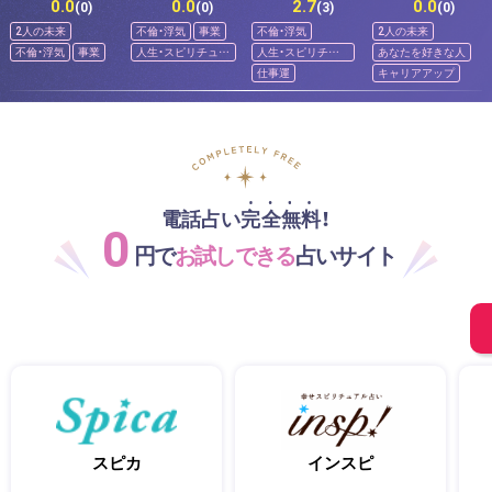
0.0
0.0
2.7
0.0
(0)
(0)
(3)
(0)
2人の未来
不倫・浮気
事業
不倫・浮気
2人の未来
不倫・浮気
事業
人生・スピリチュア
人生・スピリチュ
あなたを好きな人
ル
アル
仕事運
キャリアアップ
電話占い完全無料！
0
円で
お試しできる
占いサイト
スピカ
インスピ