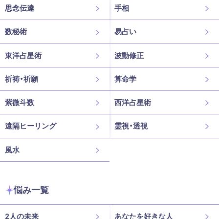
思念伝達
手相
数秘術
易占い
東洋占星術
波動修正
祈祷・祈願
算命学
紫微斗数
西洋占星術
遠隔ヒーリング
霊視・透視
風水
悩み一覧
2人の未来
あなたを好きな人