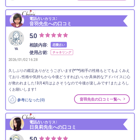
電話占いカリス：
音羽先生への口コミ
5.0
相談内容:
恋愛占い
YA
使用占術:
チャネリング
2026/01/02 16:28
久しぶりの鑑定ありがとうございます(*^^*)相手の性格もとてもよくみえ
ており、性格や気持ちから今後どうすればいいか具体的なアドバイスに心
が救われました！3月4月はよさそうなので今後が楽しみです！またよろし
くお願いします！
音羽先生の口コミ一覧へ
参考になった(
0
)
電話占いカリス：
日良莉先生への口コミ
5.0