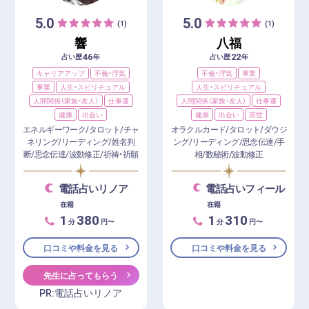
5.0
5.0
(1)
(1)
響
八福
46
22
占い歴
年
占い歴
年
キャリアアップ
不倫・浮気
不倫・浮気
事業
事業
人生・スピリチュアル
人生・スピリチュアル
人間関係（家族・友人）
仕事運
人間関係（家族・友人）
仕事運
健康
出会い
健康
出会い
前世
エネルギーワーク/タロット/チャ
オラクルカード/タロット/ダウジ
ネリング/リーディング/姓名判
ング/リーディング/思念伝達/手
断/思念伝達/波動修正/祈祷・祈願
相/数秘術/波動修正
電話占いリノア
電話占いフィール
在籍
在籍
1
380
1
310
分
円〜
分
円〜
口コミや料金を見る
口コミや料金を見る
先生に占ってもらう
PR:電話占いリノア