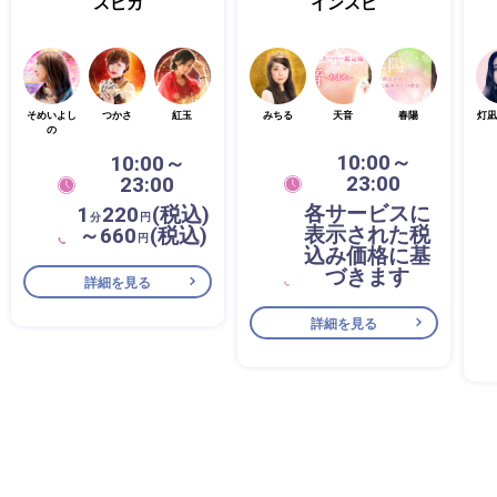
スピカ
インスピ
そめいよし
つかさ
紅玉
みちる
天音
春陽
灯凪
の
10:00～
10:00～
23:00
23:00
各サービスに
1
220
(税込)
分
円
表示された税
～660
(税込)
円
込み価格に基
づきます
詳細を見る
詳細を見る