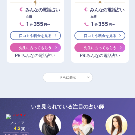
みんなの電話占い
みんなの電話占い
在籍
在籍
1
355
1
355
分
円〜
分
円〜
口コミや料金を見る
口コミや料金を見る
先生に占ってもらう
先生に占ってもらう
PR:みんなの電話占い
PR:みんなの電話占い
さらに表示
いま見られている注目の占い師
フレイア
4.2
(5)
不倫・浮気
事業