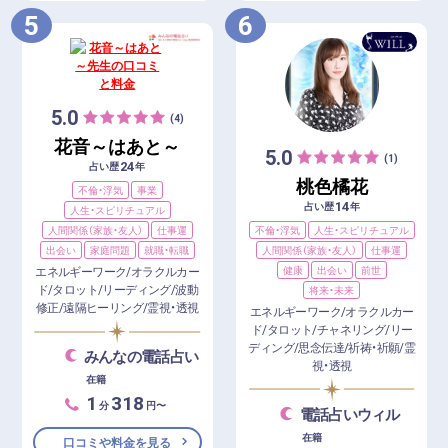
5
6
5.0
(4)
花音～はあと～
5.0
(1)
24
占い歴
年
桃色橘花
不倫・浮気
事業
14
占い歴
年
人生・スピリチュアル
不倫・浮気
人生・スピリチュアル
人間関係（家族・友人）
仕事運
人間関係（家族・友人）
仕事運
出会い
家庭問題
就職・転職
健康
出会い
前世
エネルギーワーク/オラクルカー
ド/タロット/リーディング/波動
将来・未来
修正/遠隔ヒーリング/霊視・透視
エネルギーワーク/オラクルカー
ド/タロット/チャネリング/リー
ディング/思念伝達/祈祷・祈願/霊
みんなの電話占い
視・透視
在籍
1
318
分
円〜
電話占いウィル
在籍
口コミや料金を見る