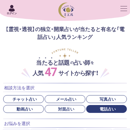
ログイン
【霊視・透視】の独立・開業占いが当たると有名な「電
話占い」人気ランキング
当たると話題
占い師
の
を
47
人気
サイトから探す！
相談方法を選択
チャット占い
メール占い
写真占い
動画占い
対面占い
電話占い
お悩みを選択