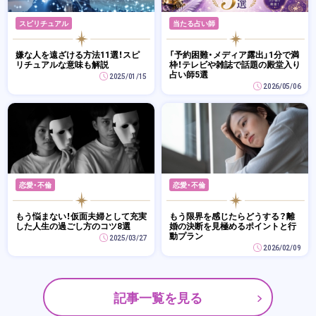
スピリチュアル
当たる占い師
嫌な人を遠ざける方法11選！スピ
「予約困難・メディア露出」1分で満
リチュアルな意味も解説
枠！テレビや雑誌で話題の殿堂入り
占い師5選
2025/01/15
2026/05/06
恋愛・不倫
恋愛・不倫
もう悩まない！仮面夫婦として充実
もう限界を感じたらどうする？離
した人生の過ごし方のコツ8選
婚の決断を見極めるポイントと行
動プラン
2025/03/27
2026/02/09
記事一覧を見る