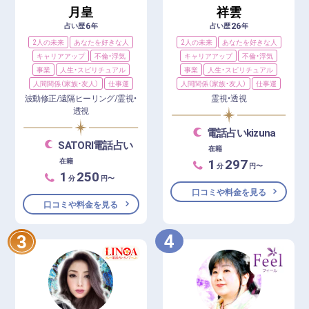
月皇
祥雲
6
26
占い歴
年
占い歴
年
2人の未来
あなたを好きな人
2人の未来
あなたを好きな人
キャリアアップ
不倫・浮気
キャリアアップ
不倫・浮気
事業
人生・スピリチュアル
事業
人生・スピリチュアル
人間関係（家族・友人）
仕事運
人間関係（家族・友人）
仕事運
波動修正/遠隔ヒーリング/霊視・
霊視・透視
透視
電話占いkizuna
SATORI電話占い
在籍
1
297
在籍
分
円〜
1
250
分
円〜
口コミや料金を見る
口コミや料金を見る
4
3