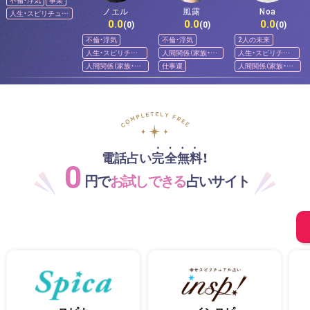
ノエル
風露
Noa
人生・スピリチュア
0.0
0.0
0.0
ル
(0)
(0)
(0)
不倫・浮気
不倫・浮気
2人の未来
人生・スピリチュ
人間関係（家族・友
人生・スピリチュ
アル
人）
アル
人間関係（家族・友
仕事運
人間関係（家族・友
人）
人）
電話占い完全無料！
0
円で
お試しできる
占いサイト