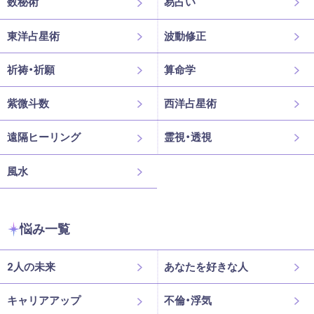
数秘術
易占い
東洋占星術
波動修正
祈祷・祈願
算命学
紫微斗数
西洋占星術
遠隔ヒーリング
霊視・透視
風水
悩み一覧
2人の未来
あなたを好きな人
キャリアアップ
不倫・浮気