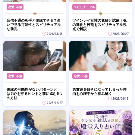
恋愛・不倫
スピリチュアル
音信不通の相手と復縁できる？占
ツインレイ女性の覚醒と試練｜魂
いで見る可能性とスピリチュアル
の進化と役割をスピリチュアル視
な前兆
点で解説
2026/03/08
2025/06/27
恋愛・不倫
恋愛・不倫
復縁の可能性がないパターンと
男友達を好きになってしまった理
は？心を守るヒントと前に進む5つ
由を心理学から読み解く
の方法
2025/04/15
2025/06/27