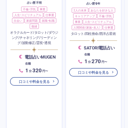
占い歴 不明
9
占い歴
年
不倫・浮気
事業
2人の未来
あなたを好きな人
人生・スピリチュアル
仕事運
キャリアアップ
不倫・浮気
出会い
家庭問題
就職・転職
事業
人生・スピリチュアル
復縁
人間関係（家族・友人）
仕事運
オラクルカード/タロット/ダウジ
タロット/四柱推命/西洋占星術
ング/チャネリング/リーディン
グ/波動修正/霊視・透視
SATORI電話占い
在籍
電話占いMUGEN
1
270
分
円〜
在籍
1
320
分
円〜
口コミや料金を見る
口コミや料金を見る