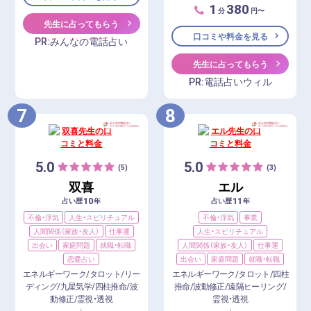
1
380
分
円〜
先生に占ってもらう
口コミや料金を見る
PR:みんなの電話占い
先生に占ってもらう
PR:電話占いウィル
7
8
5.0
5.0
(5)
(3)
双喜
エル
10
11
占い歴
年
占い歴
年
不倫・浮気
人生・スピリチュアル
不倫・浮気
事業
人間関係（家族・友人）
仕事運
人生・スピリチュアル
出会い
家庭問題
就職・転職
人間関係（家族・友人）
仕事運
恋愛占い
出会い
家庭問題
就職・転職
エネルギーワーク/タロット/リー
エネルギーワーク/タロット/四柱
ディング/九星気学/四柱推命/波
推命/波動修正/遠隔ヒーリング/
動修正/霊視・透視
霊視・透視