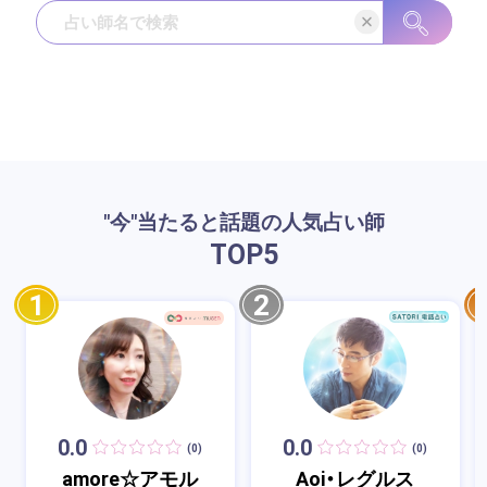
"今"当たると話題の人気占い師
TOP
5
1
2
0.0
0.0
(0)
(0)
amore☆アモル
Aoi・レグルス