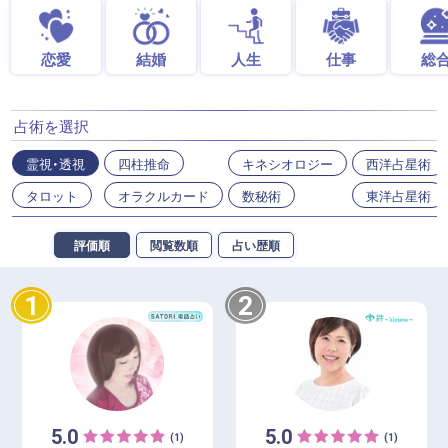
恋愛
結婚
人生
仕事
総
占術を選択
霊視・透視
四柱推命
キネシオロジー
西洋占星術
タロット
オラクルカード
数秘術
東洋占星術
評価順
閲覧数順
占い歴順
1
2
5.0
5.0
(1)
(1)