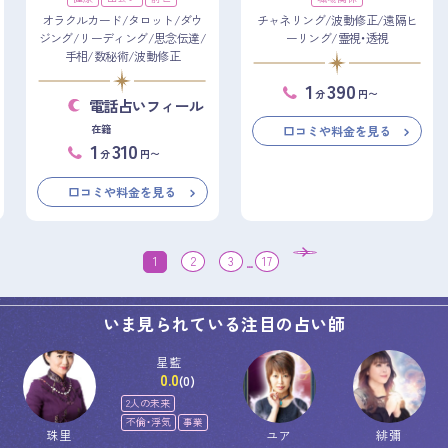
オラクルカード/タロット/ダウ
チャネリング/波動修正/遠隔ヒ
ジング/リーディング/思念伝達/
ーリング/霊視・透視
手相/数秘術/波動修正
1
390
分
円〜
電話占いフィール
在籍
口コミや料金を見る
1
310
分
円〜
口コミや料金を見る
1
2
3
...
17
いま見られている注目の占い師
星藍
0.0
(0)
2人の未来
不倫・浮気
事業
珠里
ユア
緋彌