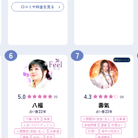
口コミや料金を見る
6
7
5.0
4.3
(1)
(4)
八福
壽氣
22
23
占い歴
年
占い歴
年
不倫・浮気
事業
人間関係（家族・友人）
仕事運
人生・スピリチュアル
家庭問題
復縁
恋愛占い
人間関係（家族・友人）
仕事運
片思い
相手の気持ち
健康
出会い
前世
職場関係