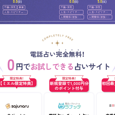
0.0
0.0
5.0
(0)
(0)
(4)
不倫・浮気
事業
不倫・浮気
不倫・浮気
人生・スピリチュア
人生・スピリチュ
人生・スピリチュ
ル
アル
アル
人間関係（家族・友
人間関係（家族・友
人）
人）
電話占い完全無料！
0
円で
お試しできる
占いサイト
限定特典！
限定特典！
【ミエル限定特典】
新規登録で1,000円分
初回最大
のポイント付与