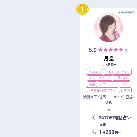
1
5.0
(1)
月皇
6
占い歴
年
2人の未来
あなたを好きな人
キャリアアップ
不倫・浮気
事業
人生・スピリチュアル
人間関係（家族・友人）
仕事運
波動修正/遠隔ヒーリング/霊視・
透視
SATORI電話占い
在籍
1
250
分
円〜