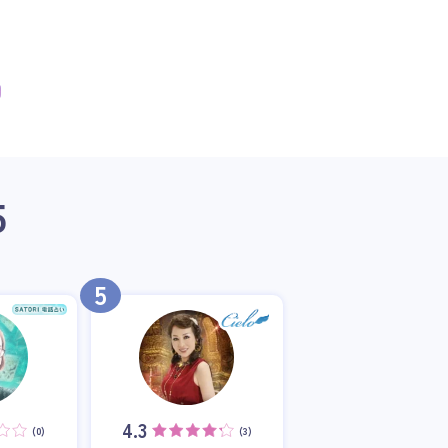
5
5
4.3
(0)
(3)