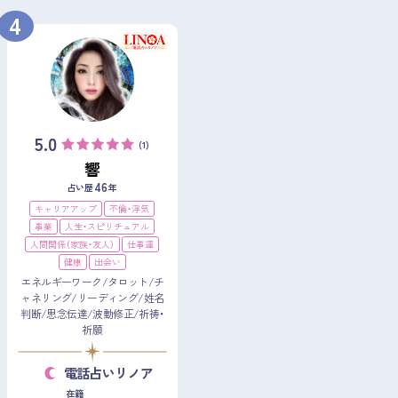
4
5.0
(1)
響
46
占い歴
年
キャリアアップ
不倫・浮気
事業
人生・スピリチュアル
人間関係（家族・友人）
仕事運
健康
出会い
エネルギーワーク/タロット/チ
ャネリング/リーディング/姓名
判断/思念伝達/波動修正/祈祷・
祈願
電話占いリノア
在籍