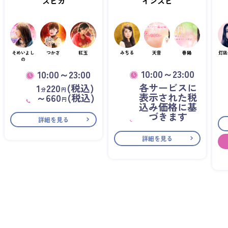
スピカ
インスピ
そめいよし
つかさ
紅玉
みちる
天音
春陽
灯凪
の
10:00～23:00
10:00～23:00
各サービスに
1
220
(税込)
分
円
表示された税
～660
(税込)
円
込み価格に基
づきます
詳細を見る
詳細を見る